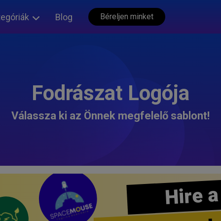
tegóriák
Blog
Béreljen minket
Fodrászat Logója
Válassza ki az Önnek megfelelő sablont!
Hire a