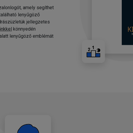
alonlogót, amely segíthet
 található lenyűgöző
drászüzletük jellegzetes
őnkkel
könnyedén
c alatt lenyűgöző emblémát