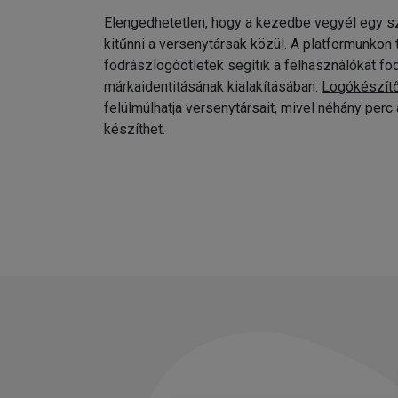
Elengedhetetlen, hogy a kezedbe vegyél egy sz
kitűnni a versenytársak közül. A platformunkon
fodrászlogóötletek segítik a felhasználókat fo
márkaidentitásának kialakításában.
Logókészít
felülmúlhatja versenytársait, mivel néhány per
készíthet.