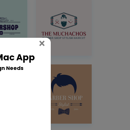
Close
×
 Mac App
gn Needs