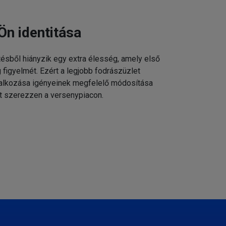
Ön identitása
tésből hiányzik egy extra élesség, amely első
g figyelmét. Ezért a legjobb fodrászüzlet
állalkozása igényeinek megfelelő módosítása
t szerezzen a versenypiacon.