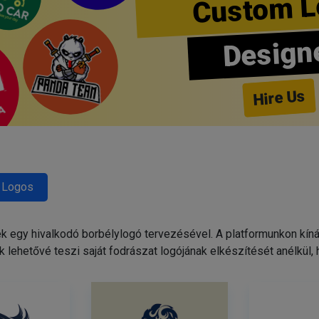
Custom L
Design
Hire Us
 Logos
egy hivalkodó borbélylogó tervezésével. A platformunkon kínált
 lehetővé teszi saját fodrászat logójának elkészítését anélkül,