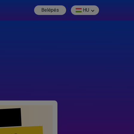
Belépés
HU