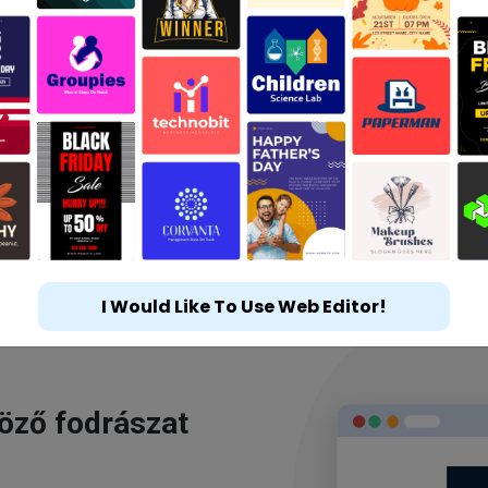
I Would Like To Use Web Editor!
göző fodrászat