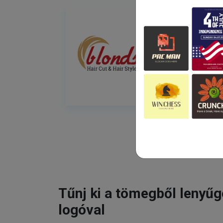
Tűnj ki a tömegből lenyű
logóval