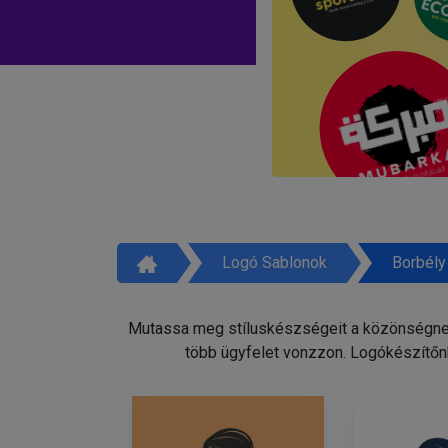
Logó Sablonok
Borbély
Mutassa meg stíluskészségeit a közönségnek 
több ügyfelet vonzzon. Logókészítőnk