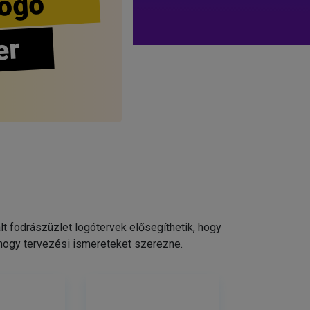
ogo
er
 fodrászüzlet logótervek elősegíthetik, hogy
 hogy tervezési ismereteket szerezne.