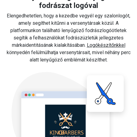
fodrászat logóval
Elengedhetetlen, hogy a kezedbe vegyél egy szalonlogót,
amely segíthet kitűnni a versenytársak közül. A
platformunkon található lenyűgöző fodrászlogóötletek
segítik a felhasználókat fodrászüzletük jellegzetes
márkaidentitásának kialakításában.
Logókészítőnkkel
könnyedén felülmúlhatja versenytársait, mivel néhány perc
alatt lenyűgöző emblémát készíthet.