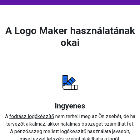
A Logo Maker használatának
okai
Ingyenes
A
fodrász logókészítő
nem terheli meg az Ön zsebét, de ha
tervezőt alkalmaz, akkor hatalmas összeget számíthat fel.
A pénzösszeg mellett logókészítő használata javasolt,
mivel ezzel tetszés szerint alakíthatja a logót.