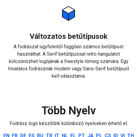
Változatos betűtípusok
A fodrászat ügyfeleitől függően számos betűtípust
használhat. A Serif betűtípussal retro hangulatot
kölcsönözhet logójának a freestyle tömeg számára. Egy
hivatalos fodrásznak modern vagy Sans-Serif betűtípust
kell választania.
Több Nyelv
Fodrász logó készítőnk különböző nyelveken érhető el:
EN
FR
DE
ES
RU
TR
IT
NL
EL
PT
JA
PL
CS
ID
VI
TH