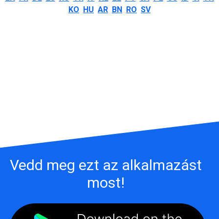
KO
HU
AR
BN
RO
SV
Vedd meg ezt az alkalmazást
most!