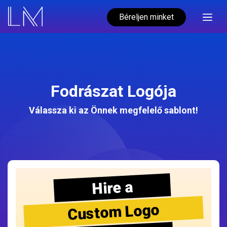
Béreljen minket
Fodrászat Logója
Válassza ki az Önnek megfelelő sablont!
Hire a
Custom Logo