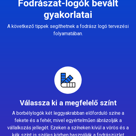
Fodrászat-logók bevált
gyakorlatai
A következő tippek segíthetnek a fodrász logó tervezési
folyamatában.
Válassza ki a megfelelő színt
A borbélylogók két leggyakrabban előforduló színe a
fekete és a fehér, mivel egyértelműen ábrázolják a
vállalkozás jellegét. Ezeken a színeken kívül a vörös és a
kék színt is széles körben használják a fodrászüzlet