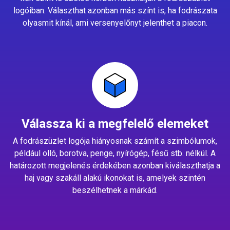
logóiban. Választhat azonban más színt is, ha fodrászata
olyasmit kínál, ami versenyelőnyt jelenthet a piacon.
Válassza ki a megfelelő elemeket
A fodrászüzlet logója hiányosnak számít a szimbólumok,
például olló, borotva, penge, nyírógép, fésű stb. nélkül. A
határozott megjelenés érdekében azonban kiválaszthatja a
haj vagy szakáll alakú ikonokat is, amelyek szintén
beszélhetnek a márkád.