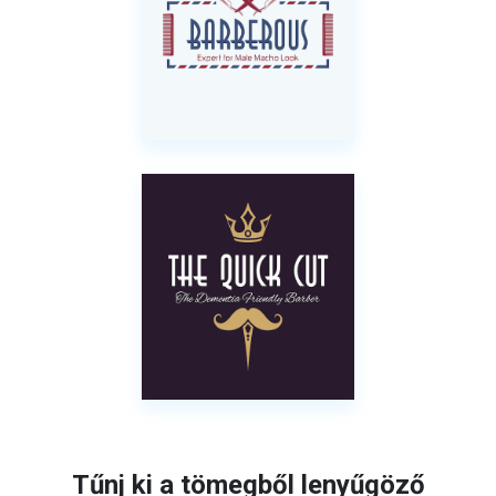
Tűnj ki a tömegből lenyűgöző