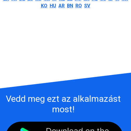
KO
HU
AR
BN
RO
SV
Vedd meg ezt az alkalmazást
most!