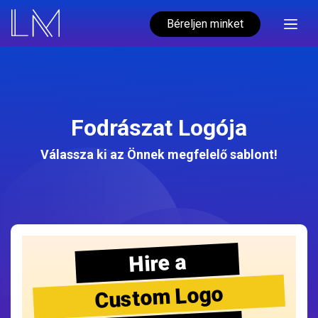
Béreljen minket
Fodrászat Logója
Válassza ki az Önnek megfelelő sablont!
Hire a
Custom Logo