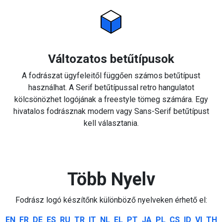
Változatos betűtípusok
A fodrászat ügyfeleitől függően számos betűtípust
használhat. A Serif betűtípussal retro hangulatot
kölcsönözhet logójának a freestyle tömeg számára. Egy
hivatalos fodrásznak modern vagy Sans-Serif betűtípust
kell választania.
Több Nyelv
Fodrász logó készítőnk különböző nyelveken érhető el:
EN
FR
DE
ES
RU
TR
IT
NL
EL
PT
JA
PL
CS
ID
VI
TH