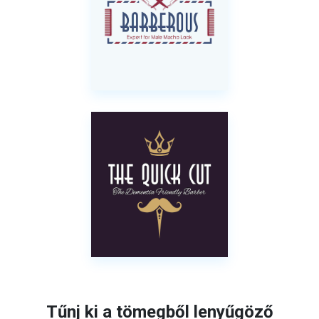
Tűnj ki a tömegből lenyűgöző