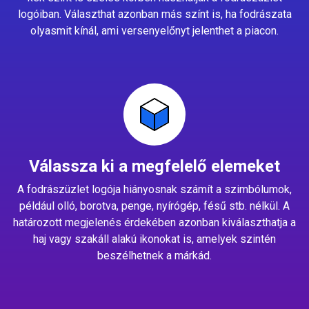
logóiban. Választhat azonban más színt is, ha fodrászata
olyasmit kínál, ami versenyelőnyt jelenthet a piacon.
Válassza ki a megfelelő elemeket
A fodrászüzlet logója hiányosnak számít a szimbólumok,
például olló, borotva, penge, nyírógép, fésű stb. nélkül. A
határozott megjelenés érdekében azonban kiválaszthatja a
haj vagy szakáll alakú ikonokat is, amelyek szintén
beszélhetnek a márkád.