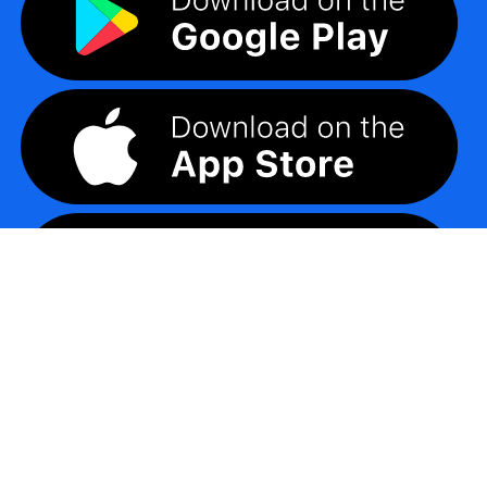
©
2026
LogoMaker
Minden jog fenntartva.