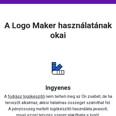
A Logo Maker használatának
okai
Ingyenes
A
fodrász logókészítő
nem terheli meg az Ön zsebét, de ha
tervezőt alkalmaz, akkor hatalmas összeget számíthat fel.
A pénzösszeg mellett logókészítő használata javasolt,
mivel ezzel tetszés szerint alakíthatja a logót.