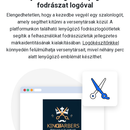
fodrászat logóval
Elengedhetetlen, hogy a kezedbe vegyél egy szalonlogót,
amely segíthet kitűnni a versenytársak közül. A
platformunkon található lenyűgöző fodrászlogóötletek
segítik a felhasználókat fodrászüzletük jellegzetes
márkaidentitásának kialakításában.
Logókészítőnkkel
könnyedén felülmúlhatja versenytársait, mivel néhány perc
alatt lenyűgöző emblémát készíthet.