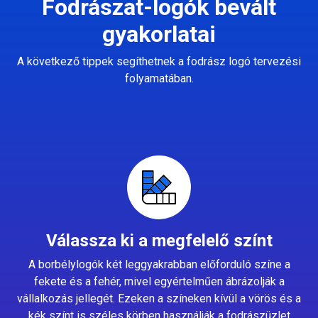
Fodrászat-logók bevált
gyakorlatai
A következő tippek segíthetnek a fodrász logó tervezési
folyamatában.
Válassza ki a megfelelő színt
A borbélylogók két leggyakrabban előforduló színe a
fekete és a fehér, mivel egyértelműen ábrázolják a
vállalkozás jellegét. Ezeken a színeken kívül a vörös és a
kék színt is széles körben használják a fodrászüzlet