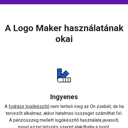
A Logo Maker használatának
okai
Ingyenes
A
fodrász logókészítő
nem terheli meg az Ön zsebét, de ha
tervezőt alkalmaz, akkor hatalmas összeget számíthat fel.
A pénzösszeg mellett logókészítő használata javasolt,
mivel ezzel tetszés szerint alakíthatja a logót.