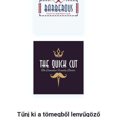
Tűnj ki a tömegből lenyűgöző