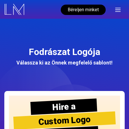
Béreljen minket
Fodrászat Logója
Válassza ki az Önnek megfelelő sablont!
Hire a
Custom Logo