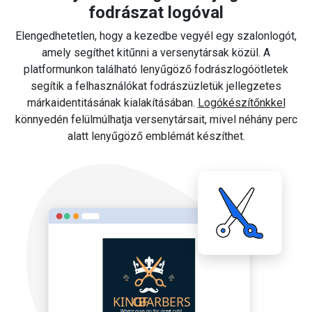
fodrászat logóval
Elengedhetetlen, hogy a kezedbe vegyél egy szalonlogót,
amely segíthet kitűnni a versenytársak közül. A
platformunkon található lenyűgöző fodrászlogóötletek
segítik a felhasználókat fodrászüzletük jellegzetes
márkaidentitásának kialakításában.
Logókészítőnkkel
könnyedén felülmúlhatja versenytársait, mivel néhány perc
alatt lenyűgöző emblémát készíthet.