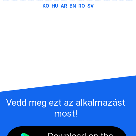
KO
HU
AR
BN
RO
SV
Vedd meg ezt az alkalmazást
most!