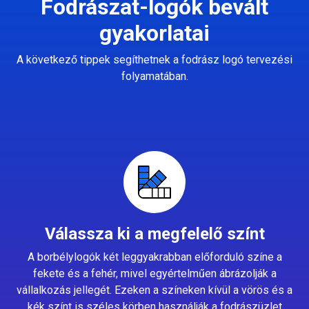
Fodrászat-logók bevált
gyakorlatai
A következő tippek segíthetnek a fodrász logó tervezési
folyamatában.
Válassza ki a megfelelő színt
A borbélylogók két leggyakrabban előforduló színe a
fekete és a fehér, mivel egyértelműen ábrázolják a
vállalkozás jellegét. Ezeken a színeken kívül a vörös és a
kék színt is széles körben használják a fodrászüzlet