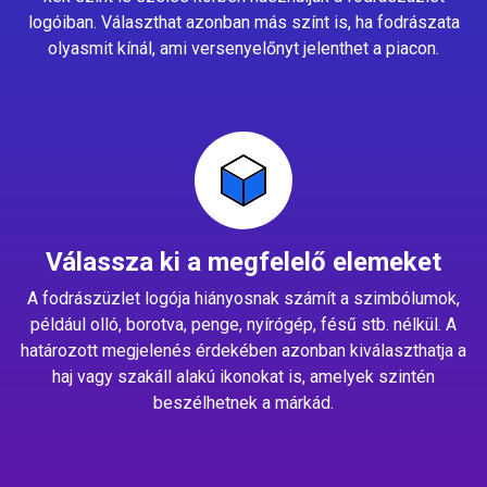
logóiban. Választhat azonban más színt is, ha fodrászata
olyasmit kínál, ami versenyelőnyt jelenthet a piacon.
Válassza ki a megfelelő elemeket
A fodrászüzlet logója hiányosnak számít a szimbólumok,
például olló, borotva, penge, nyírógép, fésű stb. nélkül. A
határozott megjelenés érdekében azonban kiválaszthatja a
haj vagy szakáll alakú ikonokat is, amelyek szintén
beszélhetnek a márkád.