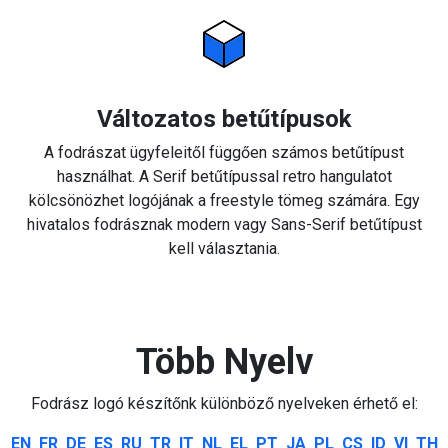
Változatos betűtípusok
A fodrászat ügyfeleitől függően számos betűtípust
használhat. A Serif betűtípussal retro hangulatot
kölcsönözhet logójának a freestyle tömeg számára. Egy
hivatalos fodrásznak modern vagy Sans-Serif betűtípust
kell választania.
Több Nyelv
Fodrász logó készítőnk különböző nyelveken érhető el:
EN
FR
DE
ES
RU
TR
IT
NL
EL
PT
JA
PL
CS
ID
VI
TH