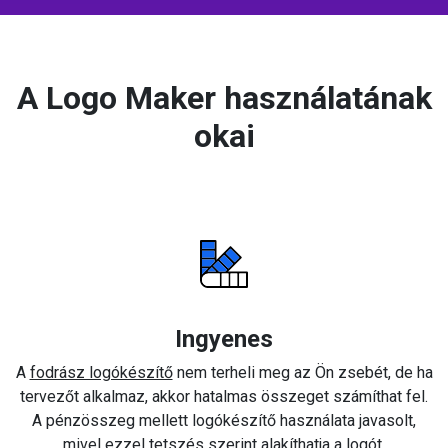
A Logo Maker használatának
okai
Ingyenes
A
fodrász logókészítő
nem terheli meg az Ön zsebét, de ha
tervezőt alkalmaz, akkor hatalmas összeget számíthat fel.
A pénzösszeg mellett logókészítő használata javasolt,
mivel ezzel tetszés szerint alakíthatja a logót.