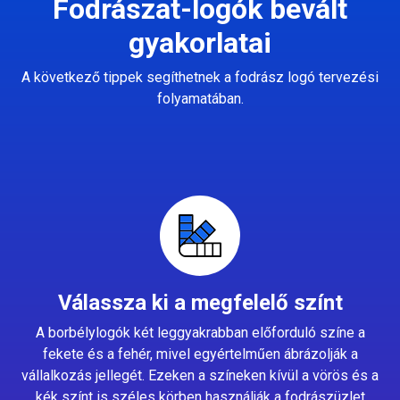
Fodrászat-logók bevált
gyakorlatai
A következő tippek segíthetnek a fodrász logó tervezési
folyamatában.
Válassza ki a megfelelő színt
A borbélylogók két leggyakrabban előforduló színe a
fekete és a fehér, mivel egyértelműen ábrázolják a
vállalkozás jellegét. Ezeken a színeken kívül a vörös és a
kék színt is széles körben használják a fodrászüzlet