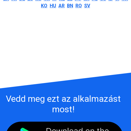
KO
HU
AR
BN
RO
SV
Vedd meg ezt az alkalmazást
most!