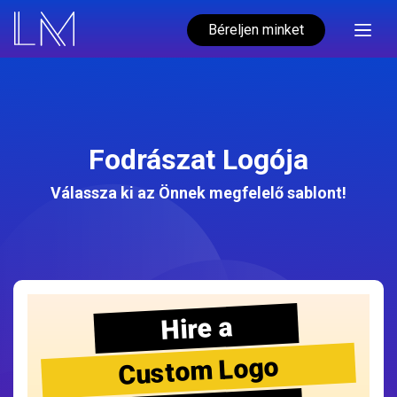
Béreljen minket
Fodrászat Logója
Válassza ki az Önnek megfelelő sablont!
Hire a
Custom Logo