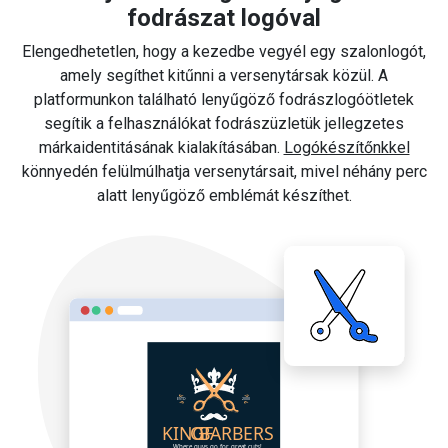
fodrászat logóval
Elengedhetetlen, hogy a kezedbe vegyél egy szalonlogót,
amely segíthet kitűnni a versenytársak közül. A
platformunkon található lenyűgöző fodrászlogóötletek
segítik a felhasználókat fodrászüzletük jellegzetes
márkaidentitásának kialakításában.
Logókészítőnkkel
könnyedén felülmúlhatja versenytársait, mivel néhány perc
alatt lenyűgöző emblémát készíthet.