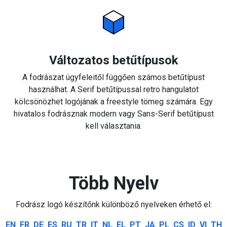
Változatos betűtípusok
A fodrászat ügyfeleitől függően számos betűtípust
használhat. A Serif betűtípussal retro hangulatot
kölcsönözhet logójának a freestyle tömeg számára. Egy
hivatalos fodrásznak modern vagy Sans-Serif betűtípust
kell választania.
Több Nyelv
Fodrász logó készítőnk különböző nyelveken érhető el:
EN
FR
DE
ES
RU
TR
IT
NL
EL
PT
JA
PL
CS
ID
VI
TH