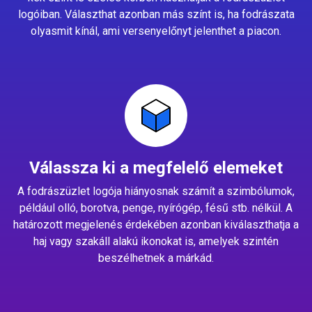
logóiban. Választhat azonban más színt is, ha fodrászata
olyasmit kínál, ami versenyelőnyt jelenthet a piacon.
Válassza ki a megfelelő elemeket
A fodrászüzlet logója hiányosnak számít a szimbólumok,
például olló, borotva, penge, nyírógép, fésű stb. nélkül. A
határozott megjelenés érdekében azonban kiválaszthatja a
haj vagy szakáll alakú ikonokat is, amelyek szintén
beszélhetnek a márkád.