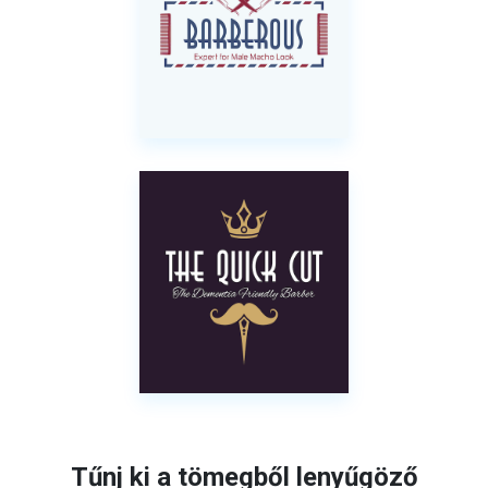
Tűnj ki a tömegből lenyűgöző