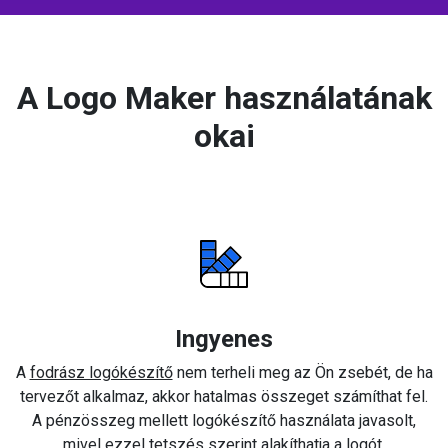
A Logo Maker használatának
okai
Ingyenes
A
fodrász logókészítő
nem terheli meg az Ön zsebét, de ha
tervezőt alkalmaz, akkor hatalmas összeget számíthat fel.
A pénzösszeg mellett logókészítő használata javasolt,
mivel ezzel tetszés szerint alakíthatja a logót.