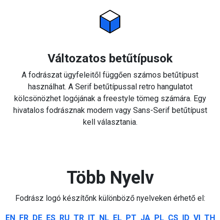
Változatos betűtípusok
A fodrászat ügyfeleitől függően számos betűtípust
használhat. A Serif betűtípussal retro hangulatot
kölcsönözhet logójának a freestyle tömeg számára. Egy
hivatalos fodrásznak modern vagy Sans-Serif betűtípust
kell választania.
Több Nyelv
Fodrász logó készítőnk különböző nyelveken érhető el:
EN
FR
DE
ES
RU
TR
IT
NL
EL
PT
JA
PL
CS
ID
VI
TH