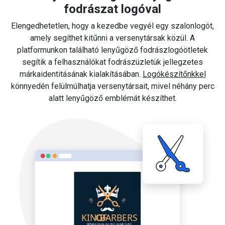
fodrászat logóval
Elengedhetetlen, hogy a kezedbe vegyél egy szalonlogót,
amely segíthet kitűnni a versenytársak közül. A
platformunkon található lenyűgöző fodrászlogóötletek
segítik a felhasználókat fodrászüzletük jellegzetes
márkaidentitásának kialakításában.
Logókészítőnkkel
könnyedén felülmúlhatja versenytársait, mivel néhány perc
alatt lenyűgöző emblémát készíthet.