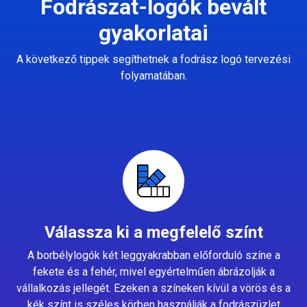
Fodrászat-logók bevált
gyakorlatai
A következő tippek segíthetnek a fodrász logó tervezési
folyamatában.
Válassza ki a megfelelő színt
A borbélylogók két leggyakrabban előforduló színe a
fekete és a fehér, mivel egyértelműen ábrázolják a
vállalkozás jellegét. Ezeken a színeken kívül a vörös és a
kék színt is széles körben használják a fodrászüzlet