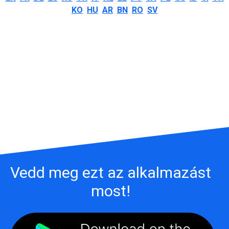
KO
HU
AR
BN
RO
SV
Vedd meg ezt az alkalmazást
most!