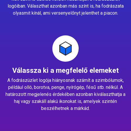
logóiban. Választhat azonban más színt is, ha fodrászata
olyasmit kínál, ami versenyelőnyt jelenthet a piacon.
Válassza ki a megfelelő elemeket
A fodrászüzlet logója hiányosnak számít a szimbólumok,
például olló, borotva, penge, nyírógép, fésű stb. nélkül. A
határozott megjelenés érdekében azonban kiválaszthatja a
haj vagy szakáll alakú ikonokat is, amelyek szintén
beszélhetnek a márkád.