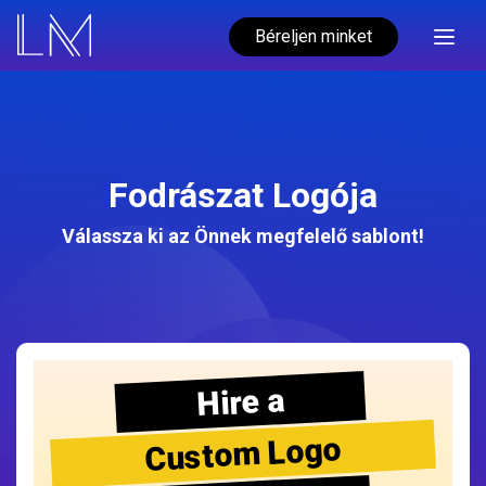
Béreljen minket
Fodrászat Logója
Válassza ki az Önnek megfelelő sablont!
Hire a
Custom Logo