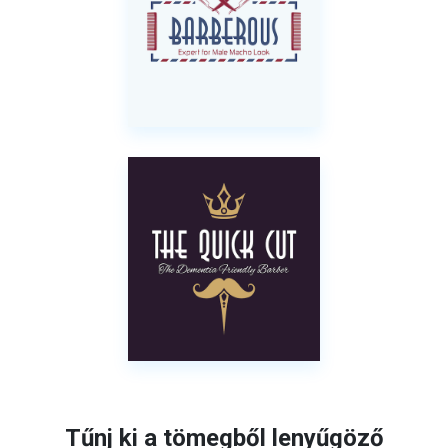
Tűnj ki a tömegből lenyűgöző