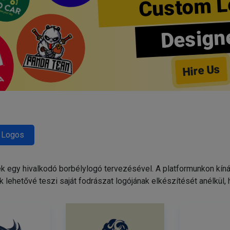
Custom L
Design
Hire Us
 Logos
egy hivalkodó borbélylogó tervezésével. A platformunkon kínált
 lehetővé teszi saját fodrászat logójának elkészítését anélkül,