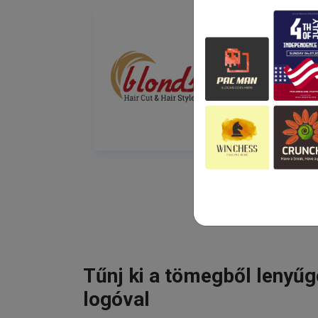
Tűnj ki a tömegből lenyű
logóval