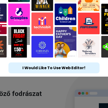
I Would Like To Use Web Editor!
göző fodrászat