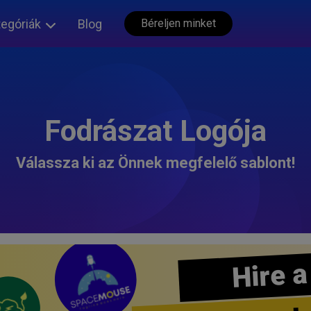
tegóriák
Blog
Béreljen minket
Fodrászat Logója
Válassza ki az Önnek megfelelő sablont!
Hire a