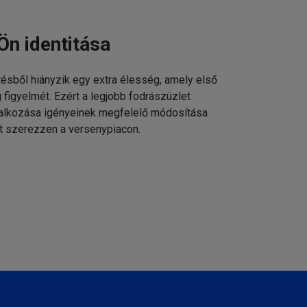
Ön identitása
tésből hiányzik egy extra élesség, amely első
g figyelmét. Ezért a legjobb fodrászüzlet
állalkozása igényeinek megfelelő módosítása
t szerezzen a versenypiacon.