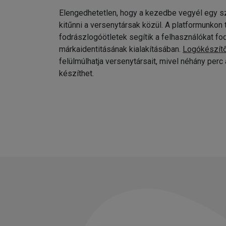
Elengedhetetlen, hogy a kezedbe vegyél egy sz
kitűnni a versenytársak közül. A platformunkon
fodrászlogóötletek segítik a felhasználókat fo
márkaidentitásának kialakításában.
Logókészít
felülmúlhatja versenytársait, mivel néhány per
készíthet.