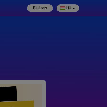
Belépés
HU