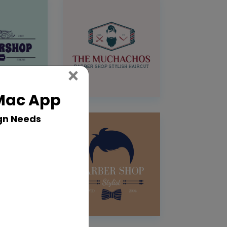
Close
×
 Mac App
gn Needs