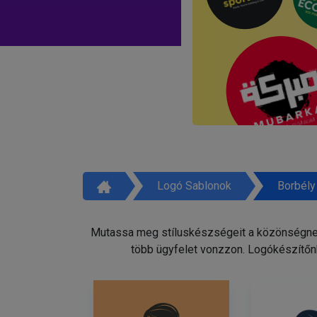
Logó Sablonok
Borbély
Mutassa meg stíluskészségeit a közönségnek 
több ügyfelet vonzzon. Logókészítőnk