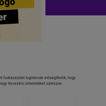
ogo
er
 fodrászüzlet logótervek elősegíthetik, hogy
 hogy tervezési ismereteket szerezne.