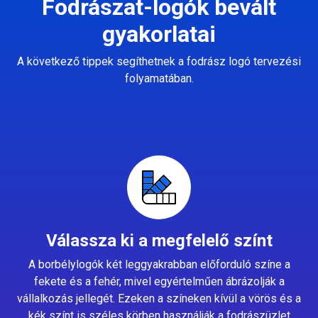
Fodrászat-logók bevált
gyakorlatai
A következő tippek segíthetnek a fodrász logó tervezési
folyamatában.
Válassza ki a megfelelő színt
A borbélylogók két leggyakrabban előforduló színe a
fekete és a fehér, mivel egyértelműen ábrázolják a
vállalkozás jellegét. Ezeken a színeken kívül a vörös és a
kék színt is széles körben használják a fodrászüzlet