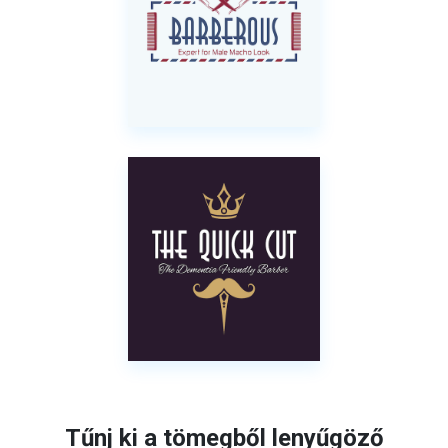
Tűnj ki a tömegből lenyűgöző