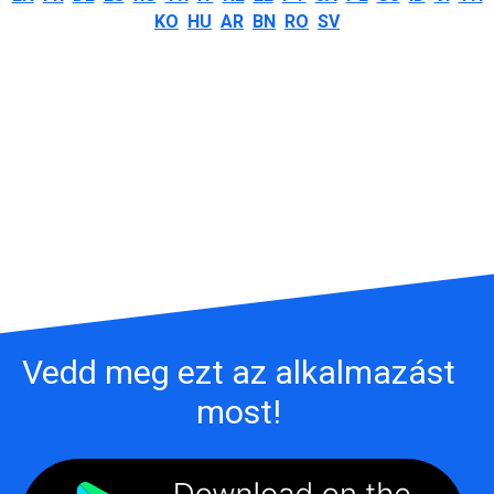
KO
HU
AR
BN
RO
SV
Vedd meg ezt az alkalmazást
most!