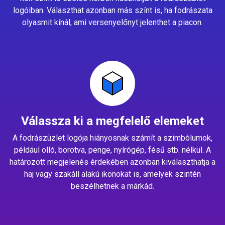
logóiban. Választhat azonban más színt is, ha fodrászata
olyasmit kínál, ami versenyelőnyt jelenthet a piacon.
Válassza ki a megfelelő elemeket
A fodrászüzlet logója hiányosnak számít a szimbólumok,
például olló, borotva, penge, nyírógép, fésű stb. nélkül. A
határozott megjelenés érdekében azonban kiválaszthatja a
haj vagy szakáll alakú ikonokat is, amelyek szintén
beszélhetnek a márkád.