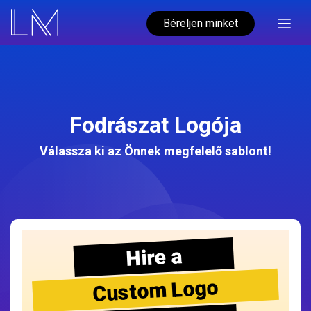
Béreljen minket
Fodrászat Logója
Válassza ki az Önnek megfelelő sablont!
Hire a
Custom Logo