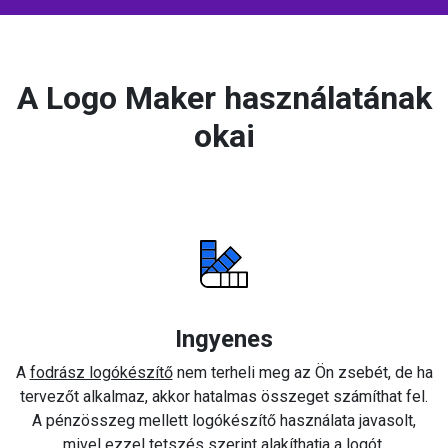
A Logo Maker használatának
okai
Ingyenes
A
fodrász logókészítő
nem terheli meg az Ön zsebét, de ha
tervezőt alkalmaz, akkor hatalmas összeget számíthat fel.
A pénzösszeg mellett logókészítő használata javasolt,
mivel ezzel tetszés szerint alakíthatja a logót.