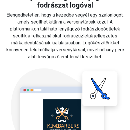
fodrászat logóval
Elengedhetetlen, hogy a kezedbe vegyél egy szalonlogót,
amely segíthet kitűnni a versenytársak közül. A
platformunkon található lenyűgöző fodrászlogóötletek
segítik a felhasználókat fodrászüzletük jellegzetes
márkaidentitásának kialakításában.
Logókészítőnkkel
könnyedén felülmúlhatja versenytársait, mivel néhány perc
alatt lenyűgöző emblémát készíthet.