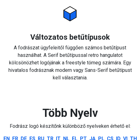
Változatos betűtípusok
A fodrászat ügyfeleitől függően számos betűtípust
használhat. A Serif betűtípussal retro hangulatot
kölcsönözhet logójának a freestyle tömeg számára. Egy
hivatalos fodrásznak modern vagy Sans-Serif betűtípust
kell választania.
Több Nyelv
Fodrász logó készítőnk különböző nyelveken érhető el:
EN
FR
DE
ES
RU
TR
IT
NL
EL
PT
JA
PL
CS
ID
VI
TH