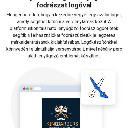
fodrászat logóval
Elengedhetetlen, hogy a kezedbe vegyél egy szalonlogót,
amely segíthet kitűnni a versenytársak közül. A
platformunkon található lenyűgöző fodrászlogóötletek
segítik a felhasználókat fodrászüzletük jellegzetes
márkaidentitásának kialakításában.
Logókészítőnkkel
könnyedén felülmúlhatja versenytársait, mivel néhány perc
alatt lenyűgöző emblémát készíthet.