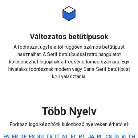
Változatos betűtípusok
A fodrászat ügyfeleitől függően számos betűtípust
használhat. A Serif betűtípussal retro hangulatot
kölcsönözhet logójának a freestyle tömeg számára. Egy
hivatalos fodrásznak modern vagy Sans-Serif betűtípust
kell választania.
Több Nyelv
Fodrász logó készítőnk különböző nyelveken érhető el:
EN
FR
DE
ES
RU
TR
IT
NL
EL
PT
JA
PL
CS
ID
VI
TH