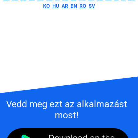
KO
HU
AR
BN
RO
SV
Vedd meg ezt az alkalmazást
most!