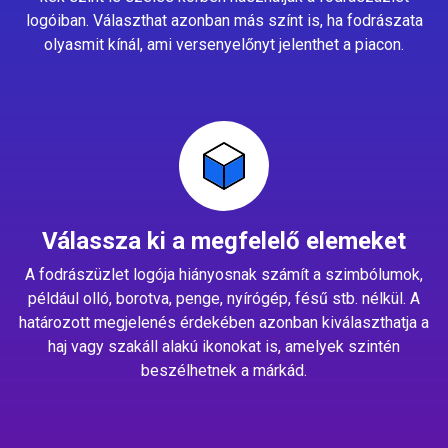
logóiban. Választhat azonban más színt is, ha fodrászata
olyasmit kínál, ami versenyelőnyt jelenthet a piacon.
Válassza ki a megfelelő elemeket
A fodrászüzlet logója hiányosnak számít a szimbólumok,
például olló, borotva, penge, nyírógép, fésű stb. nélkül. A
határozott megjelenés érdekében azonban kiválaszthatja a
haj vagy szakáll alakú ikonokat is, amelyek szintén
beszélhetnek a márkád.