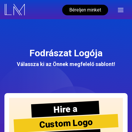
Béreljen minket
Fodrászat Logója
Válassza ki az Önnek megfelelő sablont!
Hire a
Custom Logo