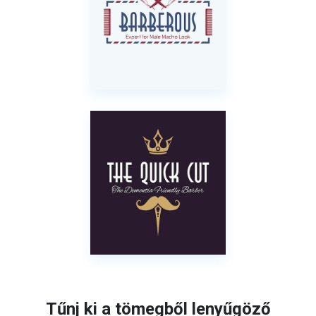
Tűnj ki a tömegből lenyűgöző