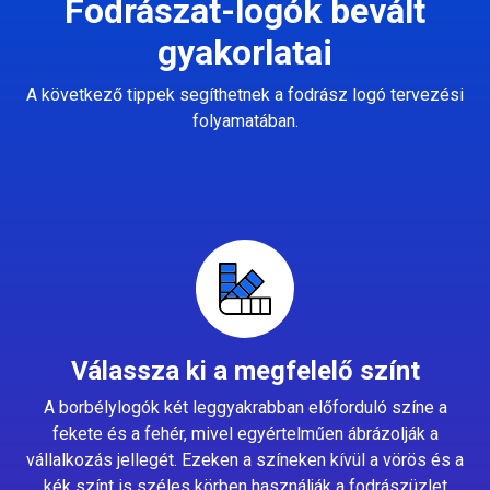
Fodrászat-logók bevált
gyakorlatai
A következő tippek segíthetnek a fodrász logó tervezési
folyamatában.
Válassza ki a megfelelő színt
A borbélylogók két leggyakrabban előforduló színe a
fekete és a fehér, mivel egyértelműen ábrázolják a
vállalkozás jellegét. Ezeken a színeken kívül a vörös és a
kék színt is széles körben használják a fodrászüzlet