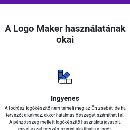
A Logo Maker használatának
okai
Ingyenes
A
fodrász logókészítő
nem terheli meg az Ön zsebét, de ha
tervezőt alkalmaz, akkor hatalmas összeget számíthat fel.
A pénzösszeg mellett logókészítő használata javasolt,
mivel ezzel tetszés szerint alakíthatja a logót.