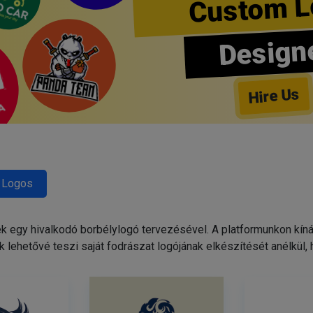
Custom L
Design
Hire Us
 Logos
egy hivalkodó borbélylogó tervezésével. A platformunkon kínált
 lehetővé teszi saját fodrászat logójának elkészítését anélkül,