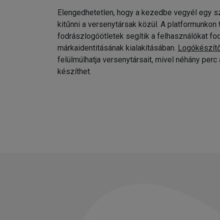
Elengedhetetlen, hogy a kezedbe vegyél egy sz
kitűnni a versenytársak közül. A platformunkon
fodrászlogóötletek segítik a felhasználókat fo
márkaidentitásának kialakításában.
Logókészít
felülmúlhatja versenytársait, mivel néhány per
készíthet.