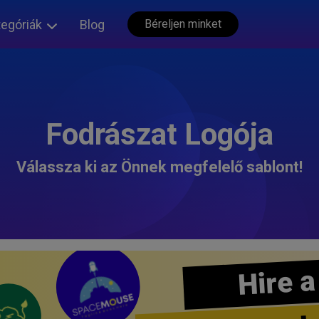
tegóriák
Blog
Béreljen minket
Fodrászat Logója
Válassza ki az Önnek megfelelő sablont!
Hire a