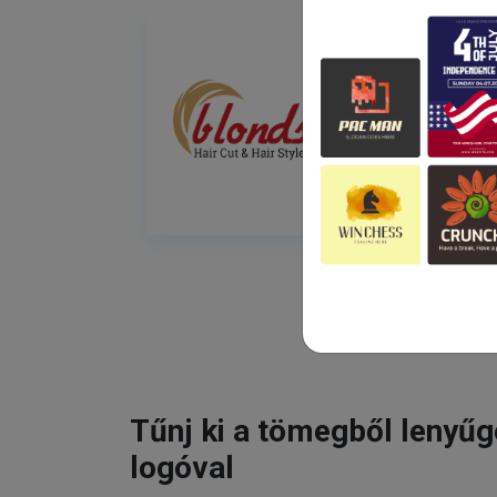
Tűnj ki a tömegből lenyű
logóval