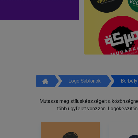
Logó Sablonok
Borbély
Mutassa meg stíluskészségeit a közönségnek 
több ügyfelet vonzzon. Logókészítőnk