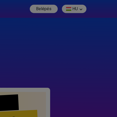
Belépés
HU