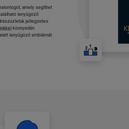
alonlogót, amely segíthet
 található lenyűgöző
drászüzletük jellegzetes
őnkkel
könnyedén
c alatt lenyűgöző emblémát