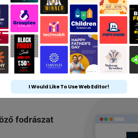
I Would Like To Use Web Editor!
göző fodrászat