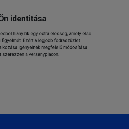
Ön identitása
tésből hiányzik egy extra élesség, amely első
g figyelmét. Ezért a legjobb fodrászüzlet
állalkozása igényeinek megfelelő módosítása
t szerezzen a versenypiacon.