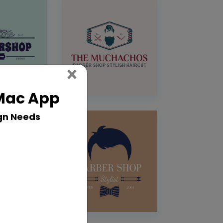
Close
×
 Mac App
gn Needs