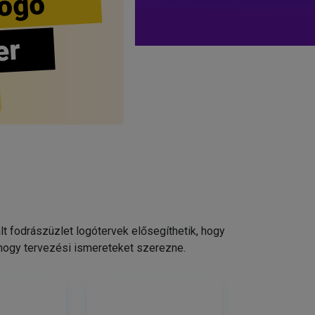
ogo
er
 fodrászüzlet logótervek elősegíthetik, hogy
 hogy tervezési ismereteket szerezne.