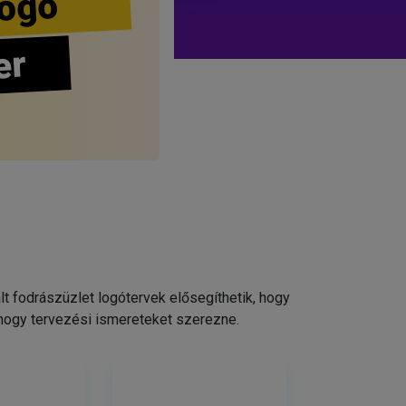
ogo
er
 fodrászüzlet logótervek elősegíthetik, hogy
 hogy tervezési ismereteket szerezne.