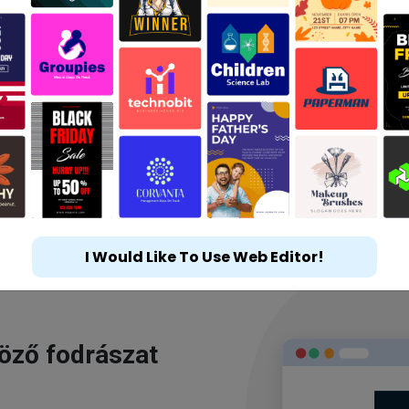
I Would Like To Use Web Editor!
göző fodrászat