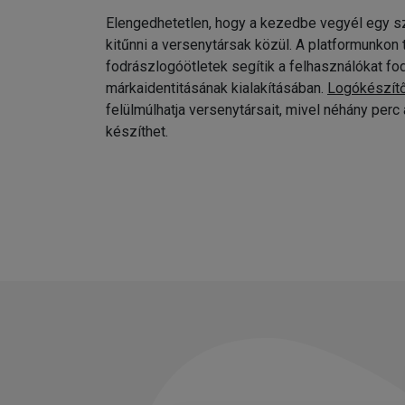
Elengedhetetlen, hogy a kezedbe vegyél egy sz
kitűnni a versenytársak közül. A platformunkon
fodrászlogóötletek segítik a felhasználókat fo
márkaidentitásának kialakításában.
Logókészít
felülmúlhatja versenytársait, mivel néhány per
készíthet.