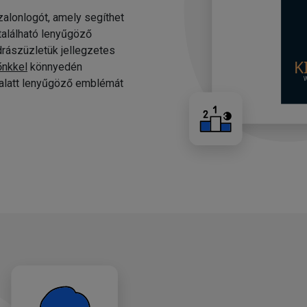
alonlogót, amely segíthet
 található lenyűgöző
drászüzletük jellegzetes
őnkkel
könnyedén
c alatt lenyűgöző emblémát