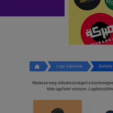
Logó Sablonok
Borbély
Mutassa meg stíluskészségeit a közönségnek 
több ügyfelet vonzzon. Logókészítőnk