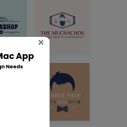
Close
×
 Mac App
gn Needs