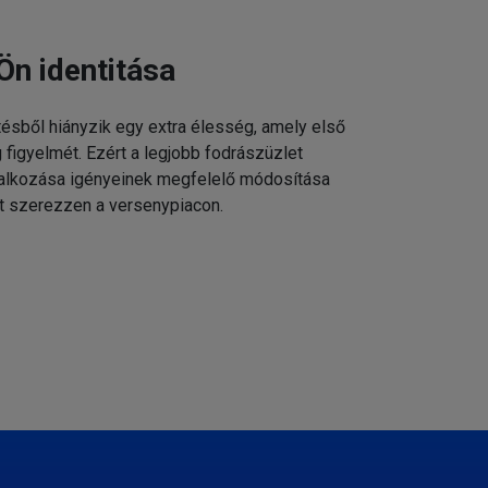
Ön identitása
tésből hiányzik egy extra élesség, amely első
g figyelmét. Ezért a legjobb fodrászüzlet
állalkozása igényeinek megfelelő módosítása
t szerezzen a versenypiacon.