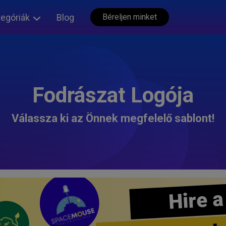
tegóriák
Blog
Béreljen minket
Fodrászat Logója
Válassza ki az Önnek megfelelő sablont!
Hire a