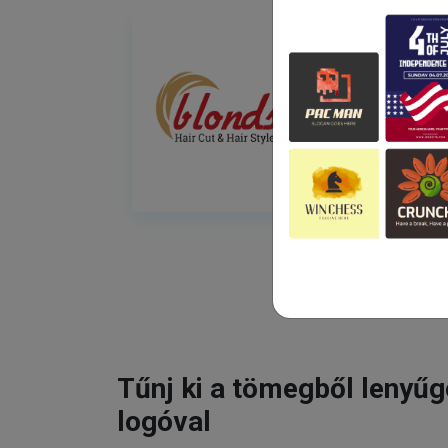
Tűnj ki a tömegből lenyű
logóval