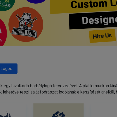
Custom L
Design
Hire Us
 Logos
egy hivalkodó borbélylogó tervezésével. A platformunkon kínált
 lehetővé teszi saját fodrászat logójának elkészítését anélkül,