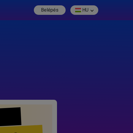
Belépés
HU