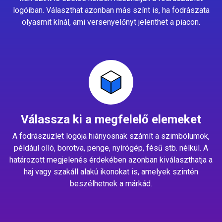
logóiban. Választhat azonban más színt is, ha fodrászata
olyasmit kínál, ami versenyelőnyt jelenthet a piacon.
Válassza ki a megfelelő elemeket
A fodrászüzlet logója hiányosnak számít a szimbólumok,
például olló, borotva, penge, nyírógép, fésű stb. nélkül. A
határozott megjelenés érdekében azonban kiválaszthatja a
haj vagy szakáll alakú ikonokat is, amelyek szintén
beszélhetnek a márkád.