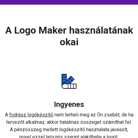
A Logo Maker használatának
okai
Ingyenes
A
fodrász logókészítő
nem terheli meg az Ön zsebét, de ha
tervezőt alkalmaz, akkor hatalmas összeget számíthat fel.
A pénzösszeg mellett logókészítő használata javasolt,
mivel ezzel tetszés szerint alakíthatja a logót.