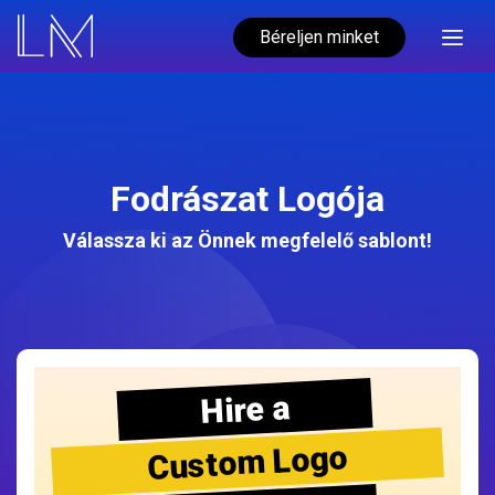
Béreljen minket
Fodrászat Logója
Válassza ki az Önnek megfelelő sablont!
Hire a
Custom Logo