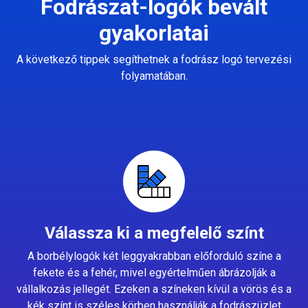
Fodrászat-logók bevált
gyakorlatai
A következő tippek segíthetnek a fodrász logó tervezési
folyamatában.
Válassza ki a megfelelő színt
A borbélylogók két leggyakrabban előforduló színe a
fekete és a fehér, mivel egyértelműen ábrázolják a
vállalkozás jellegét. Ezeken a színeken kívül a vörös és a
kék színt is széles körben használják a fodrászüzlet