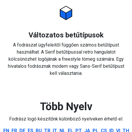
Változatos betűtípusok
A fodrászat ügyfeleitől függően számos betűtípust
használhat. A Serif betűtípussal retro hangulatot
kölcsönözhet logójának a freestyle tömeg számára. Egy
hivatalos fodrásznak modern vagy Sans-Serif betűtípust
kell választania.
Több Nyelv
Fodrász logó készítőnk különböző nyelveken érhető el:
EN
FR
DE
ES
RU
TR
IT
NL
EL
PT
JA
PL
CS
ID
VI
TH