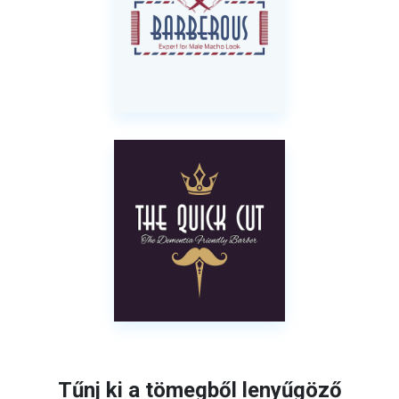
Tűnj ki a tömegből lenyűgöző