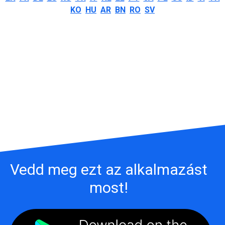
KO
HU
AR
BN
RO
SV
Vedd meg ezt az alkalmazást
most!