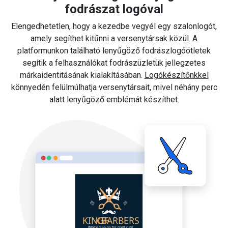
fodrászat logóval
Elengedhetetlen, hogy a kezedbe vegyél egy szalonlogót,
amely segíthet kitűnni a versenytársak közül. A
platformunkon található lenyűgöző fodrászlogóötletek
segítik a felhasználókat fodrászüzletük jellegzetes
márkaidentitásának kialakításában.
Logókészítőnkkel
könnyedén felülmúlhatja versenytársait, mivel néhány perc
alatt lenyűgöző emblémát készíthet.