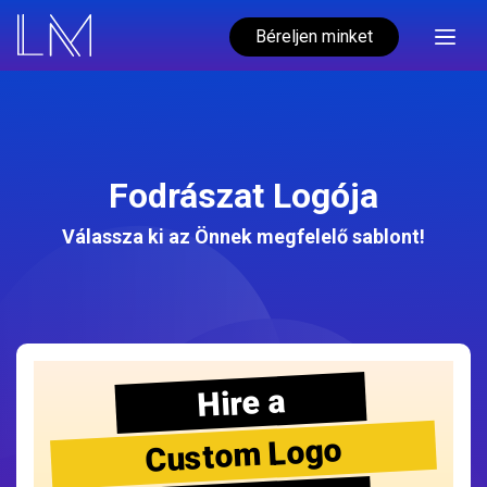
Béreljen minket
Fodrászat Logója
Válassza ki az Önnek megfelelő sablont!
Hire a
Custom Logo