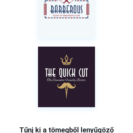
Tűnj ki a tömegből lenyűgöző