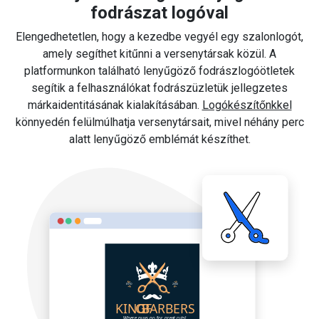
fodrászat logóval
Elengedhetetlen, hogy a kezedbe vegyél egy szalonlogót,
amely segíthet kitűnni a versenytársak közül. A
platformunkon található lenyűgöző fodrászlogóötletek
segítik a felhasználókat fodrászüzletük jellegzetes
márkaidentitásának kialakításában.
Logókészítőnkkel
könnyedén felülmúlhatja versenytársait, mivel néhány perc
alatt lenyűgöző emblémát készíthet.