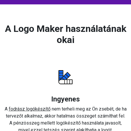
A Logo Maker használatának
okai
Ingyenes
A
fodrász logókészítő
nem terheli meg az Ön zsebét, de ha
tervezőt alkalmaz, akkor hatalmas összeget számíthat fel.
A pénzösszeg mellett logókészítő használata javasolt,
mivel ezzel tetszés szerint alakíthatja a logót.