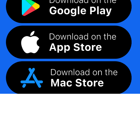
©
2026
LogoMaker
Minden jog fenntartva.