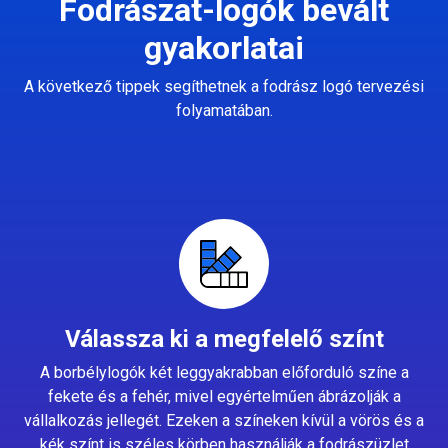
Fodrászat-logók bevált
gyakorlatai
A következő tippek segíthetnek a fodrász logó tervezési
folyamatában.
Válassza ki a megfelelő színt
A borbélylogók két leggyakrabban előforduló színe a
fekete és a fehér, mivel egyértelműen ábrázolják a
vállalkozás jellegét. Ezeken a színeken kívül a vörös és a
kék színt is széles körben használják a fodrászüzlet