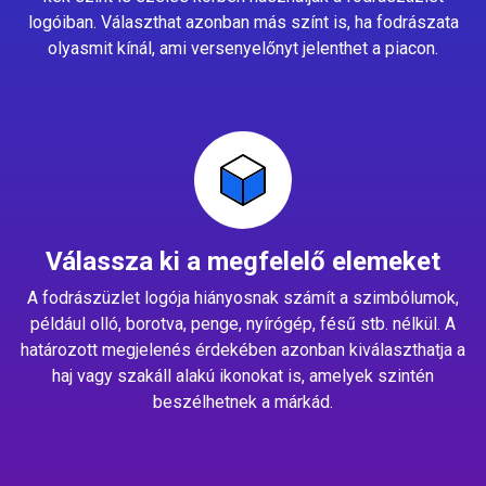
logóiban. Választhat azonban más színt is, ha fodrászata
olyasmit kínál, ami versenyelőnyt jelenthet a piacon.
Válassza ki a megfelelő elemeket
A fodrászüzlet logója hiányosnak számít a szimbólumok,
például olló, borotva, penge, nyírógép, fésű stb. nélkül. A
határozott megjelenés érdekében azonban kiválaszthatja a
haj vagy szakáll alakú ikonokat is, amelyek szintén
beszélhetnek a márkád.