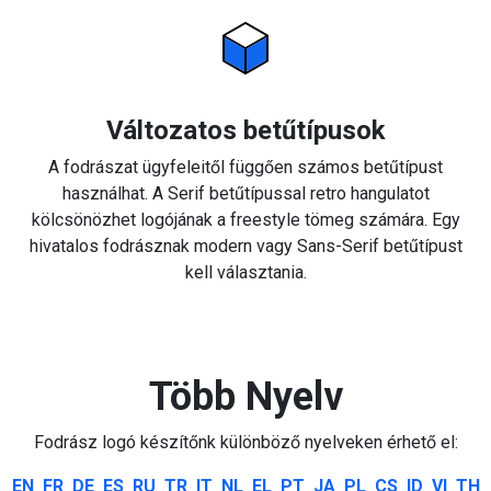
Változatos betűtípusok
A fodrászat ügyfeleitől függően számos betűtípust
használhat. A Serif betűtípussal retro hangulatot
kölcsönözhet logójának a freestyle tömeg számára. Egy
hivatalos fodrásznak modern vagy Sans-Serif betűtípust
kell választania.
Több Nyelv
Fodrász logó készítőnk különböző nyelveken érhető el:
EN
FR
DE
ES
RU
TR
IT
NL
EL
PT
JA
PL
CS
ID
VI
TH