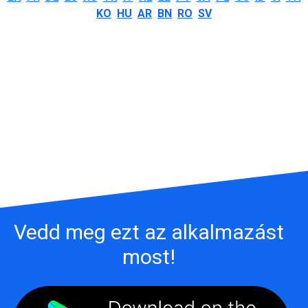
KO
HU
AR
BN
RO
SV
Vedd meg ezt az alkalmazást
most!