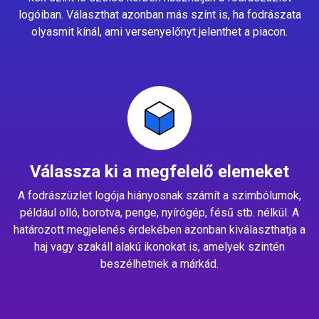
logóiban. Választhat azonban más színt is, ha fodrászata
olyasmit kínál, ami versenyelőnyt jelenthet a piacon.
Válassza ki a megfelelő elemeket
A fodrászüzlet logója hiányosnak számít a szimbólumok,
például olló, borotva, penge, nyírógép, fésű stb. nélkül. A
határozott megjelenés érdekében azonban kiválaszthatja a
haj vagy szakáll alakú ikonokat is, amelyek szintén
beszélhetnek a márkád.