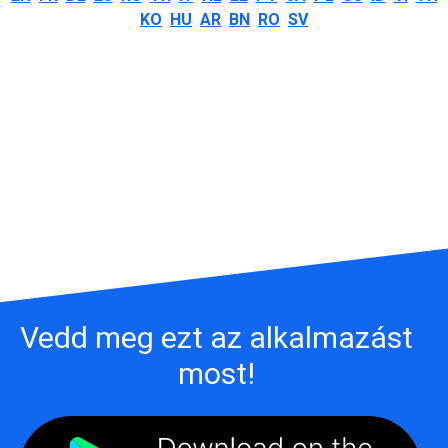
KO
HU
AR
BN
RO
SV
Vedd meg ezt az alkalmazást
most!