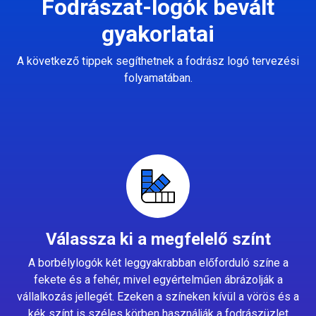
Fodrászat-logók bevált
gyakorlatai
A következő tippek segíthetnek a fodrász logó tervezési
folyamatában.
Válassza ki a megfelelő színt
A borbélylogók két leggyakrabban előforduló színe a
fekete és a fehér, mivel egyértelműen ábrázolják a
vállalkozás jellegét. Ezeken a színeken kívül a vörös és a
kék színt is széles körben használják a fodrászüzlet