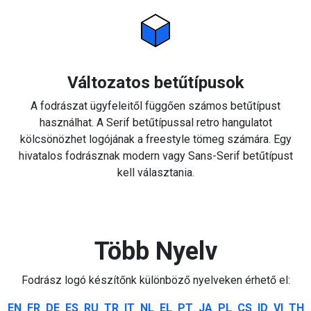
Változatos betűtípusok
A fodrászat ügyfeleitől függően számos betűtípust
használhat. A Serif betűtípussal retro hangulatot
kölcsönözhet logójának a freestyle tömeg számára. Egy
hivatalos fodrásznak modern vagy Sans-Serif betűtípust
kell választania.
Több Nyelv
Fodrász logó készítőnk különböző nyelveken érhető el:
EN
FR
DE
ES
RU
TR
IT
NL
EL
PT
JA
PL
CS
ID
VI
TH