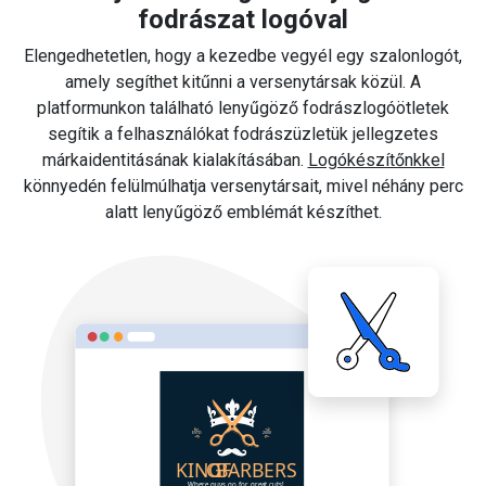
fodrászat logóval
Elengedhetetlen, hogy a kezedbe vegyél egy szalonlogót,
amely segíthet kitűnni a versenytársak közül. A
platformunkon található lenyűgöző fodrászlogóötletek
segítik a felhasználókat fodrászüzletük jellegzetes
márkaidentitásának kialakításában.
Logókészítőnkkel
könnyedén felülmúlhatja versenytársait, mivel néhány perc
alatt lenyűgöző emblémát készíthet.