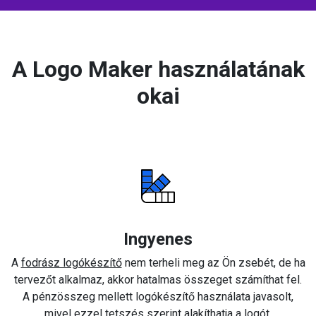
A Logo Maker használatának
okai
Ingyenes
A
fodrász logókészítő
nem terheli meg az Ön zsebét, de ha
tervezőt alkalmaz, akkor hatalmas összeget számíthat fel.
A pénzösszeg mellett logókészítő használata javasolt,
mivel ezzel tetszés szerint alakíthatja a logót.