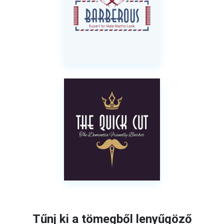
Tűnj ki a tömegből lenyűgöző