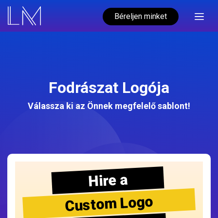
Béreljen minket
Fodrászat Logója
Válassza ki az Önnek megfelelő sablont!
Hire a
Custom Logo