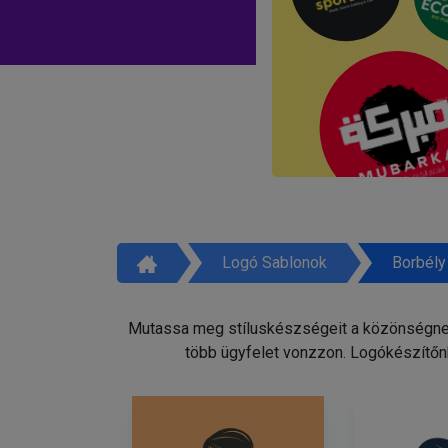
Logó Sablonok
Borbély
Mutassa meg stíluskészségeit a közönségnek 
több ügyfelet vonzzon. Logókészítőnk