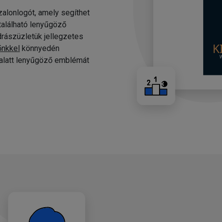
alonlogót, amely segíthet
 található lenyűgöző
drászüzletük jellegzetes
őnkkel
könnyedén
c alatt lenyűgöző emblémát