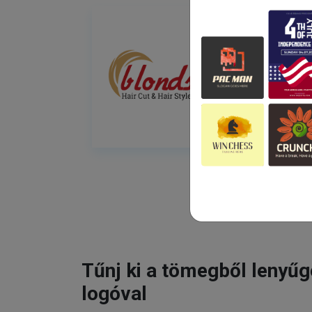
Tűnj ki a tömegből lenyű
logóval