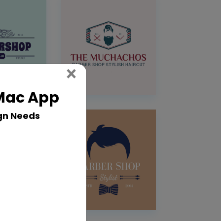
Close
×
 Mac App
gn Needs