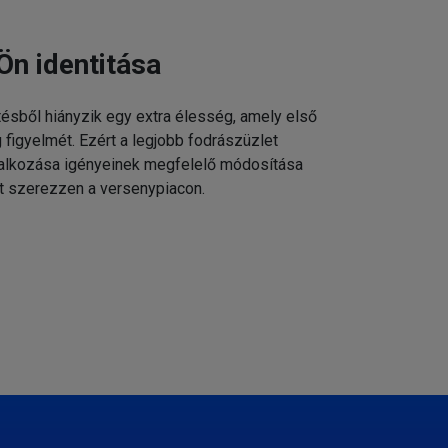
Ön identitása
tésből hiányzik egy extra élesség, amely első
g figyelmét. Ezért a legjobb fodrászüzlet
állalkozása igényeinek megfelelő módosítása
t szerezzen a versenypiacon.