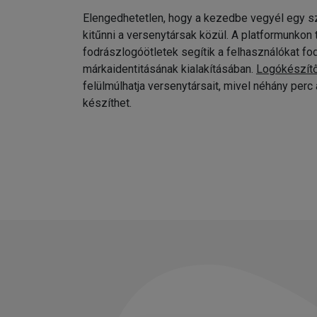
Elengedhetetlen, hogy a kezedbe vegyél egy sz
kitűnni a versenytársak közül. A platformunkon
fodrászlogóötletek segítik a felhasználókat fo
márkaidentitásának kialakításában.
Logókészít
felülmúlhatja versenytársait, mivel néhány per
készíthet.