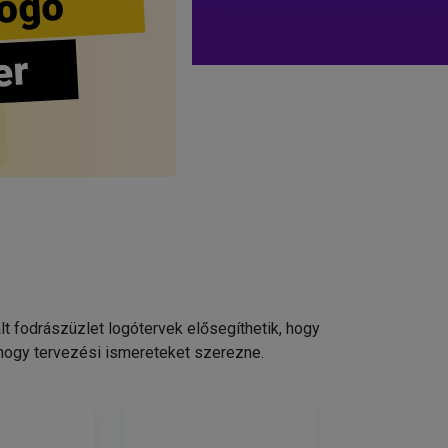
ogo
er
 fodrászüzlet logótervek elősegíthetik, hogy
 hogy tervezési ismereteket szerezne.