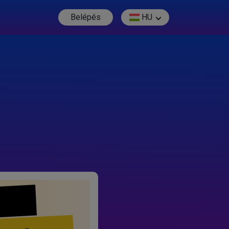
Belépés
HU