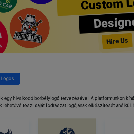
Custom L
Design
Hire Us
 Logos
egy hivalkodó borbélylogó tervezésével. A platformunkon kínált
 lehetővé teszi saját fodrászat logójának elkészítését anélkül,