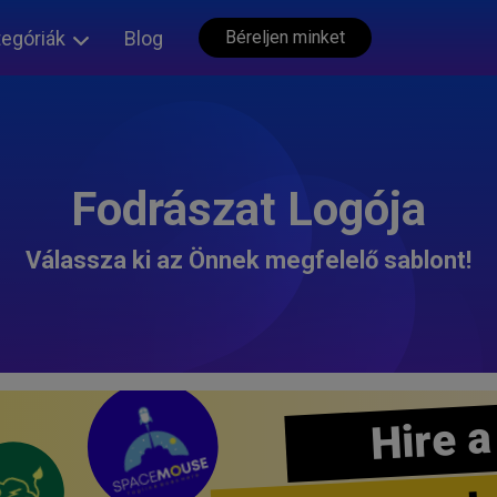
tegóriák
Blog
Béreljen minket
Fodrászat Logója
Válassza ki az Önnek megfelelő sablont!
Hire a