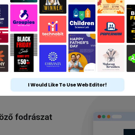
I Would Like To Use Web Editor!
göző fodrászat