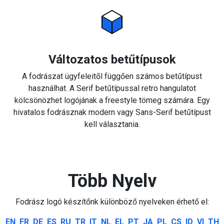
Változatos betűtípusok
A fodrászat ügyfeleitől függően számos betűtípust
használhat. A Serif betűtípussal retro hangulatot
kölcsönözhet logójának a freestyle tömeg számára. Egy
hivatalos fodrásznak modern vagy Sans-Serif betűtípust
kell választania.
Több Nyelv
Fodrász logó készítőnk különböző nyelveken érhető el:
EN
FR
DE
ES
RU
TR
IT
NL
EL
PT
JA
PL
CS
ID
VI
TH