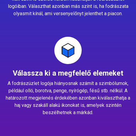
logóiban. Választhat azonban más színt is, ha fodrászata
olyasmit kínál, ami versenyelőnyt jelenthet a piacon.
Válassza ki a megfelelő elemeket
A fodrászüzlet logója hiányosnak számít a szimbólumok,
például olló, borotva, penge, nyírógép, fésű stb. nélkül. A
határozott megjelenés érdekében azonban kiválaszthatja a
haj vagy szakáll alakú ikonokat is, amelyek szintén
beszélhetnek a márkád.