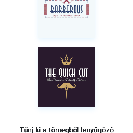
Tűnj ki a tömegből lenyűgöző