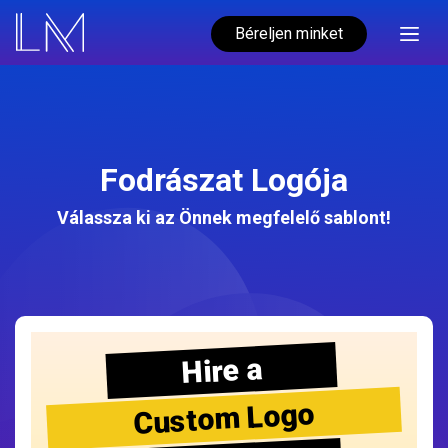
Béreljen minket
Fodrászat Logója
Válassza ki az Önnek megfelelő sablont!
Hire a
Custom Logo