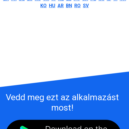
KO
HU
AR
BN
RO
SV
Vedd meg ezt az alkalmazást
most!