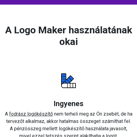
A Logo Maker használatának
okai
Ingyenes
A
fodrász logókészítő
nem terheli meg az Ön zsebét, de ha
tervezőt alkalmaz, akkor hatalmas összeget számíthat fel.
A pénzösszeg mellett logókészítő használata javasolt,
mivel ezzel tetszés szerint alakíthatja a logót.