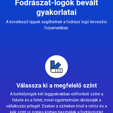
Fodrászat-logók bevált
gyakorlatai
A következő tippek segíthetnek a fodrász logó tervezési
folyamatában.
Válassza ki a megfelelő színt
A borbélylogók két leggyakrabban előforduló színe a
fekete és a fehér, mivel egyértelműen ábrázolják a
vállalkozás jellegét. Ezeken a színeken kívül a vörös és a
kék színt is széles körben használják a fodrászüzlet