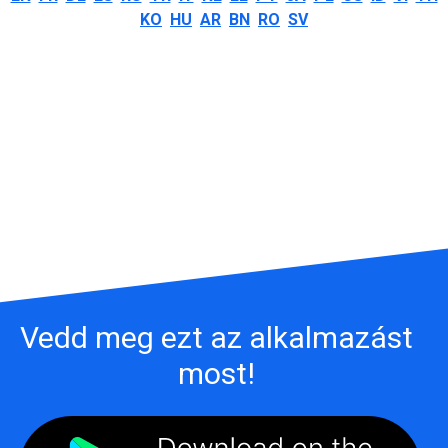
KO
HU
AR
BN
RO
SV
Vedd meg ezt az alkalmazást
most!