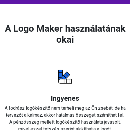
A Logo Maker használatának
okai
Ingyenes
A
fodrász logókészítő
nem terheli meg az Ön zsebét, de ha
tervezőt alkalmaz, akkor hatalmas összeget számíthat fel.
A pénzösszeg mellett logókészítő használata javasolt,
mivel ezzel tetszés szerint alakíthatja a logót.