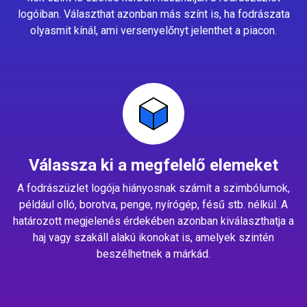
logóiban. Választhat azonban más színt is, ha fodrászata
olyasmit kínál, ami versenyelőnyt jelenthet a piacon.
Válassza ki a megfelelő elemeket
A fodrászüzlet logója hiányosnak számít a szimbólumok,
például olló, borotva, penge, nyírógép, fésű stb. nélkül. A
határozott megjelenés érdekében azonban kiválaszthatja a
haj vagy szakáll alakú ikonokat is, amelyek szintén
beszélhetnek a márkád.