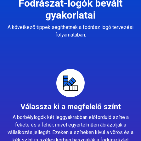
Fodrászat-logók bevált
gyakorlatai
A következő tippek segíthetnek a fodrász logó tervezési
folyamatában.
Válassza ki a megfelelő színt
A borbélylogók két leggyakrabban előforduló színe a
fekete és a fehér, mivel egyértelműen ábrázolják a
vállalkozás jellegét. Ezeken a színeken kívül a vörös és a
kék színt is széles körben használják a fodrászüzlet