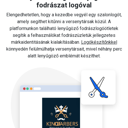
fodrászat logóval
Elengedhetetlen, hogy a kezedbe vegyél egy szalonlogót,
amely segíthet kitűnni a versenytársak közül. A
platformunkon található lenyűgöző fodrászlogóötletek
segítik a felhasználókat fodrászüzletük jellegzetes
márkaidentitásának kialakításában.
Logókészítőnkkel
könnyedén felülmúlhatja versenytársait, mivel néhány perc
alatt lenyűgöző emblémát készíthet.