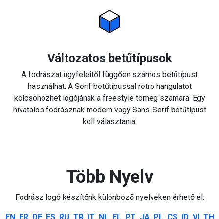
Változatos betűtípusok
A fodrászat ügyfeleitől függően számos betűtípust
használhat. A Serif betűtípussal retro hangulatot
kölcsönözhet logójának a freestyle tömeg számára. Egy
hivatalos fodrásznak modern vagy Sans-Serif betűtípust
kell választania.
Több Nyelv
Fodrász logó készítőnk különböző nyelveken érhető el:
EN
FR
DE
ES
RU
TR
IT
NL
EL
PT
JA
PL
CS
ID
VI
TH