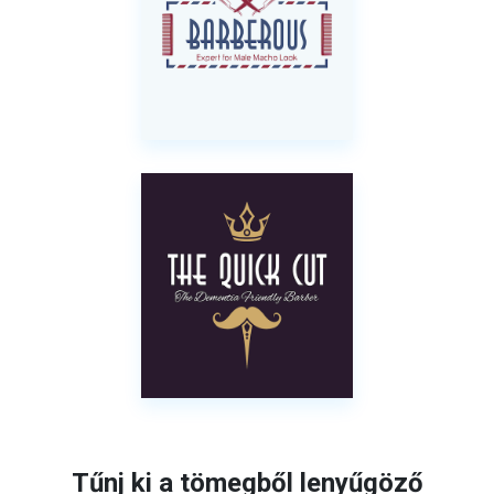
Tűnj ki a tömegből lenyűgöző