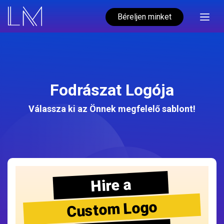
Béreljen minket
Fodrászat Logója
Válassza ki az Önnek megfelelő sablont!
Hire a
Custom Logo