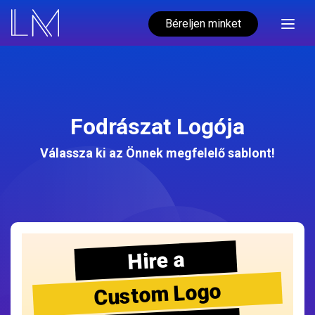
Béreljen minket
Fodrászat Logója
Válassza ki az Önnek megfelelő sablont!
Hire a
Custom Logo