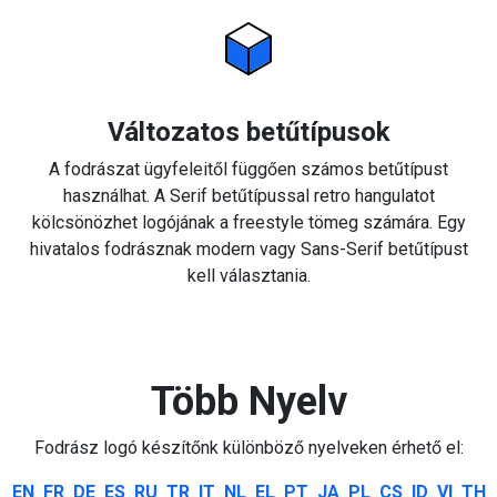
Változatos betűtípusok
A fodrászat ügyfeleitől függően számos betűtípust
használhat. A Serif betűtípussal retro hangulatot
kölcsönözhet logójának a freestyle tömeg számára. Egy
hivatalos fodrásznak modern vagy Sans-Serif betűtípust
kell választania.
Több Nyelv
Fodrász logó készítőnk különböző nyelveken érhető el:
EN
FR
DE
ES
RU
TR
IT
NL
EL
PT
JA
PL
CS
ID
VI
TH