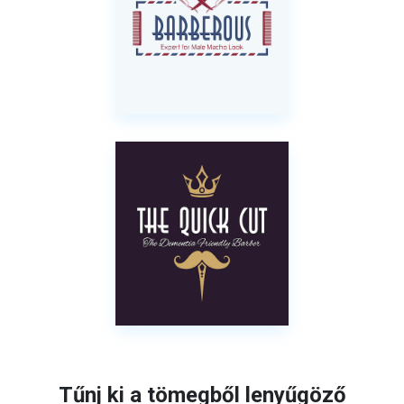
Tűnj ki a tömegből lenyűgöző