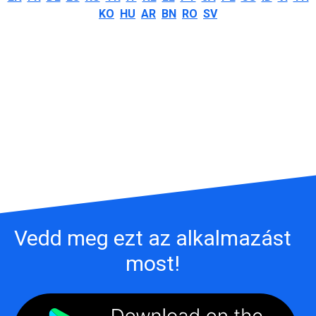
KO
HU
AR
BN
RO
SV
Vedd meg ezt az alkalmazást
most!