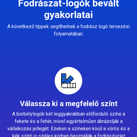
Fodrászat-logók bevált
gyakorlatai
A következő tippek segíthetnek a fodrász logó tervezési
folyamatában.
Válassza ki a megfelelő színt
A borbélylogók két leggyakrabban előforduló színe a
fekete és a fehér, mivel egyértelműen ábrázolják a
vállalkozás jellegét. Ezeken a színeken kívül a vörös és a
kék színt is széles körben használják a fodrászüzlet