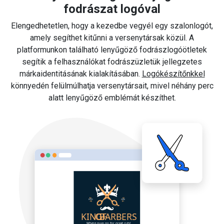
fodrászat logóval
Elengedhetetlen, hogy a kezedbe vegyél egy szalonlogót,
amely segíthet kitűnni a versenytársak közül. A
platformunkon található lenyűgöző fodrászlogóötletek
segítik a felhasználókat fodrászüzletük jellegzetes
márkaidentitásának kialakításában.
Logókészítőnkkel
könnyedén felülmúlhatja versenytársait, mivel néhány perc
alatt lenyűgöző emblémát készíthet.