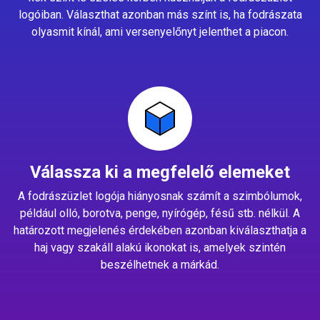
logóiban. Választhat azonban más színt is, ha fodrászata
olyasmit kínál, ami versenyelőnyt jelenthet a piacon.
Válassza ki a megfelelő elemeket
A fodrászüzlet logója hiányosnak számít a szimbólumok,
például olló, borotva, penge, nyírógép, fésű stb. nélkül. A
határozott megjelenés érdekében azonban kiválaszthatja a
haj vagy szakáll alakú ikonokat is, amelyek szintén
beszélhetnek a márkád.