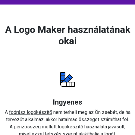
A Logo Maker használatának
okai
Ingyenes
A
fodrász logókészítő
nem terheli meg az Ön zsebét, de ha
tervezőt alkalmaz, akkor hatalmas összeget számíthat fel.
A pénzösszeg mellett logókészítő használata javasolt,
mivel ezzel tetszés szerint alakíthatja a logót.