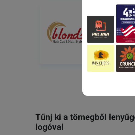
Tűnj ki a tömegből lenyű
logóval