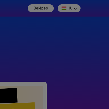
Belépés
HU