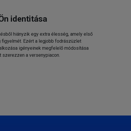
Ön identitása
tésből hiányzik egy extra élesség, amely első
g figyelmét. Ezért a legjobb fodrászüzlet
állalkozása igényeinek megfelelő módosítása
t szerezzen a versenypiacon.