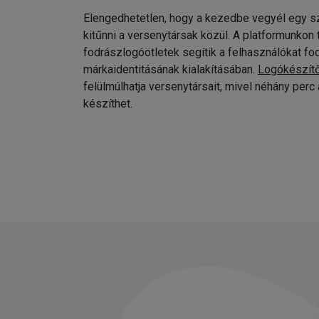
Elengedhetetlen, hogy a kezedbe vegyél egy sz
kitűnni a versenytársak közül. A platformunkon
fodrászlogóötletek segítik a felhasználókat fo
márkaidentitásának kialakításában.
Logókészít
felülmúlhatja versenytársait, mivel néhány per
készíthet.