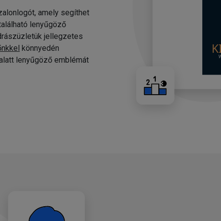
alonlogót, amely segíthet
 található lenyűgöző
drászüzletük jellegzetes
őnkkel
könnyedén
c alatt lenyűgöző emblémát