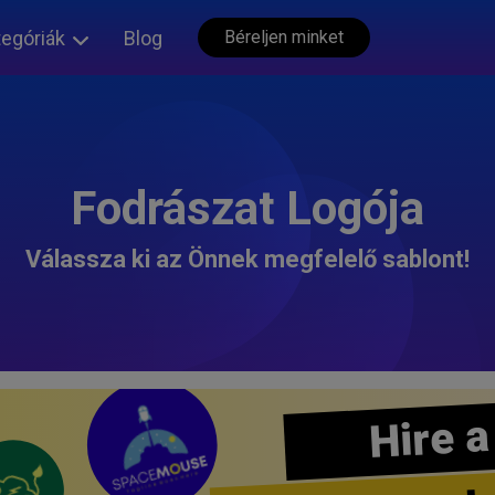
tegóriák
Blog
Béreljen minket
Fodrászat Logója
Válassza ki az Önnek megfelelő sablont!
Hire a