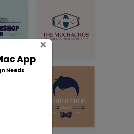
Close
×
 Mac App
gn Needs