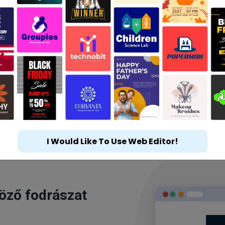
I Would Like To Use Web Editor!
göző fodrászat