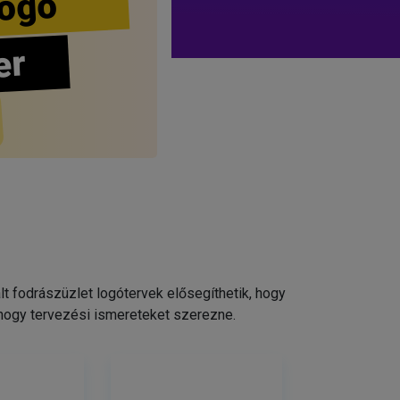
ogo
er
 fodrászüzlet logótervek elősegíthetik, hogy
 hogy tervezési ismereteket szerezne.