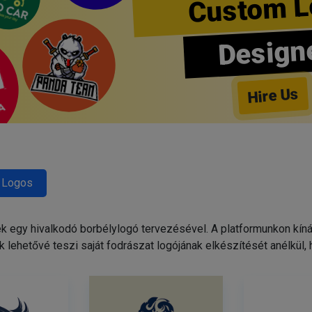
Custom L
Design
Hire Us
 Logos
egy hivalkodó borbélylogó tervezésével. A platformunkon kínált
 lehetővé teszi saját fodrászat logójának elkészítését anélkül,