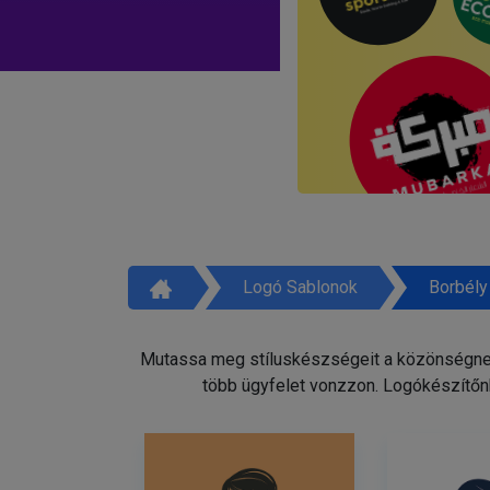
Logó Sablonok
Borbély
Mutassa meg stíluskészségeit a közönségnek 
több ügyfelet vonzzon. Logókészítőnk