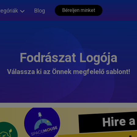
tegóriák
Blog
Béreljen minket
Fodrászat Logója
Válassza ki az Önnek megfelelő sablont!
Hire a