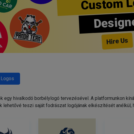
Custom L
Design
Hire Us
 Logos
egy hivalkodó borbélylogó tervezésével. A platformunkon kínált
 lehetővé teszi saját fodrászat logójának elkészítését anélkül,