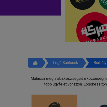
Logó Sablonok
Borbély
Mutassa meg stíluskészségeit a közönségnek 
több ügyfelet vonzzon. Logókészítőnk