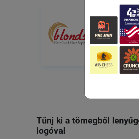
Tűnj ki a tömegből lenyű
logóval