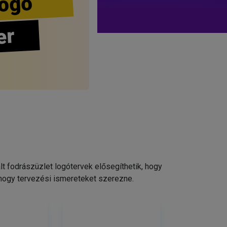
ogo
er
 fodrászüzlet logótervek elősegíthetik, hogy
 hogy tervezési ismereteket szerezne.