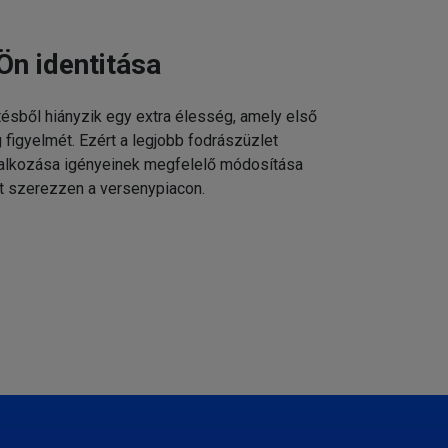
Ön identitása
tésből hiányzik egy extra élesség, amely első
g figyelmét. Ezért a legjobb fodrászüzlet
állalkozása igényeinek megfelelő módosítása
t szerezzen a versenypiacon.