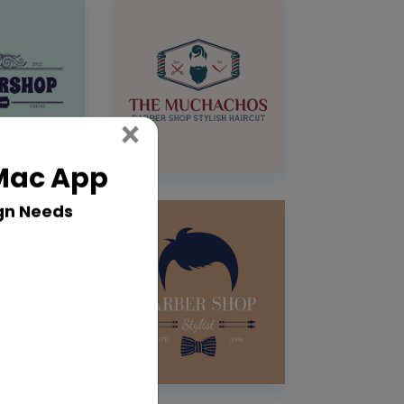
Close
×
 Mac App
gn Needs