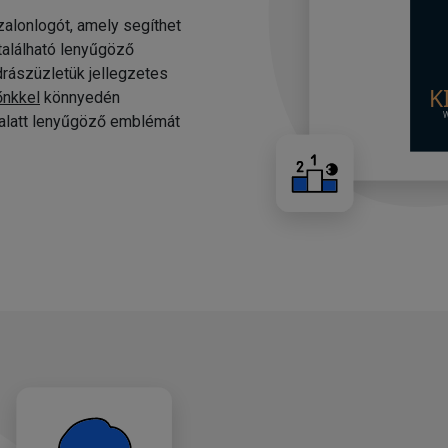
alonlogót, amely segíthet
 található lenyűgöző
drászüzletük jellegzetes
őnkkel
könnyedén
c alatt lenyűgöző emblémát