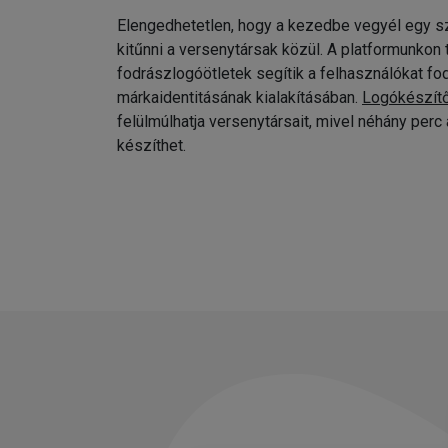
Elengedhetetlen, hogy a kezedbe vegyél egy sz
kitűnni a versenytársak közül. A platformunkon
fodrászlogóötletek segítik a felhasználókat fo
márkaidentitásának kialakításában.
Logókészít
felülmúlhatja versenytársait, mivel néhány per
készíthet.