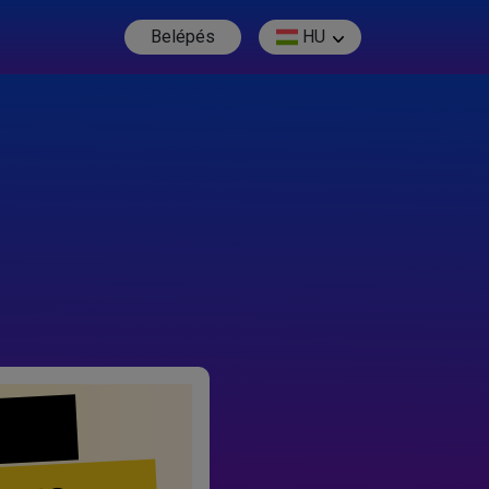
Belépés
HU