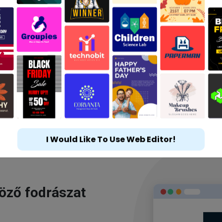
I Would Like To Use Web Editor!
göző fodrászat