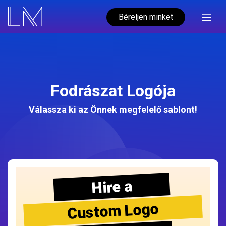
Béreljen minket
Fodrászat Logója
Válassza ki az Önnek megfelelő sablont!
Hire a
Custom Logo