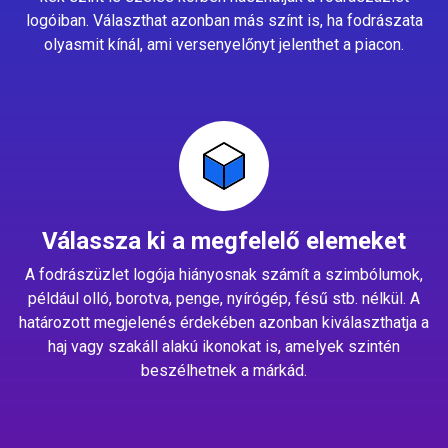
logóiban. Választhat azonban más színt is, ha fodrászata
olyasmit kínál, ami versenyelőnyt jelenthet a piacon.
Válassza ki a megfelelő elemeket
A fodrászüzlet logója hiányosnak számít a szimbólumok,
például olló, borotva, penge, nyírógép, fésű stb. nélkül. A
határozott megjelenés érdekében azonban kiválaszthatja a
haj vagy szakáll alakú ikonokat is, amelyek szintén
beszélhetnek a márkád.