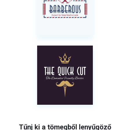
Tűnj ki a tömegből lenyűgöző