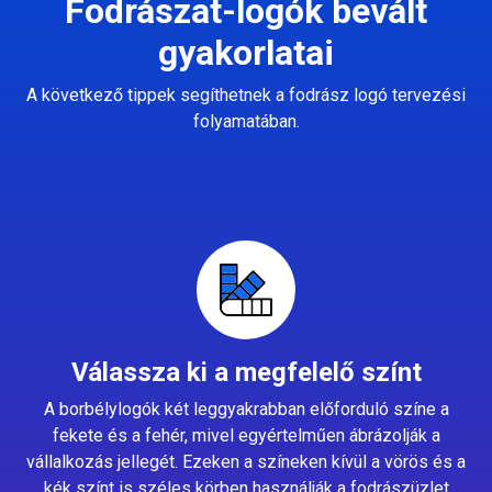
Fodrászat-logók bevált
gyakorlatai
A következő tippek segíthetnek a fodrász logó tervezési
folyamatában.
Válassza ki a megfelelő színt
A borbélylogók két leggyakrabban előforduló színe a
fekete és a fehér, mivel egyértelműen ábrázolják a
vállalkozás jellegét. Ezeken a színeken kívül a vörös és a
kék színt is széles körben használják a fodrászüzlet