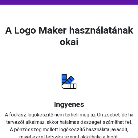
A Logo Maker használatának
okai
Ingyenes
A
fodrász logókészítő
nem terheli meg az Ön zsebét, de ha
tervezőt alkalmaz, akkor hatalmas összeget számíthat fel.
A pénzösszeg mellett logókészítő használata javasolt,
mivel ezzel tetszés szerint alakíthatja a logót.