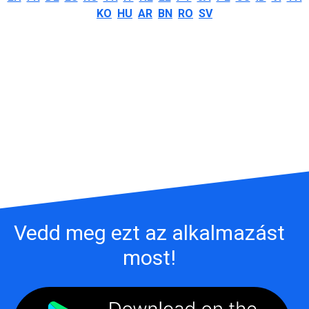
KO
HU
AR
BN
RO
SV
Vedd meg ezt az alkalmazást
most!