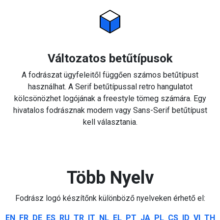
Változatos betűtípusok
A fodrászat ügyfeleitől függően számos betűtípust
használhat. A Serif betűtípussal retro hangulatot
kölcsönözhet logójának a freestyle tömeg számára. Egy
hivatalos fodrásznak modern vagy Sans-Serif betűtípust
kell választania.
Több Nyelv
Fodrász logó készítőnk különböző nyelveken érhető el:
EN
FR
DE
ES
RU
TR
IT
NL
EL
PT
JA
PL
CS
ID
VI
TH