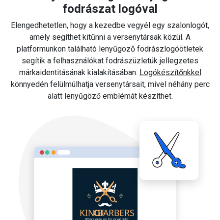
fodrászat logóval
Elengedhetetlen, hogy a kezedbe vegyél egy szalonlogót,
amely segíthet kitűnni a versenytársak közül. A
platformunkon található lenyűgöző fodrászlogóötletek
segítik a felhasználókat fodrászüzletük jellegzetes
márkaidentitásának kialakításában.
Logókészítőnkkel
könnyedén felülmúlhatja versenytársait, mivel néhány perc
alatt lenyűgöző emblémát készíthet.