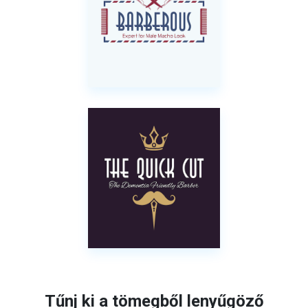
Tűnj ki a tömegből lenyűgöző