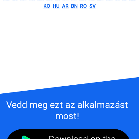
KO
HU
AR
BN
RO
SV
Vedd meg ezt az alkalmazást
most!