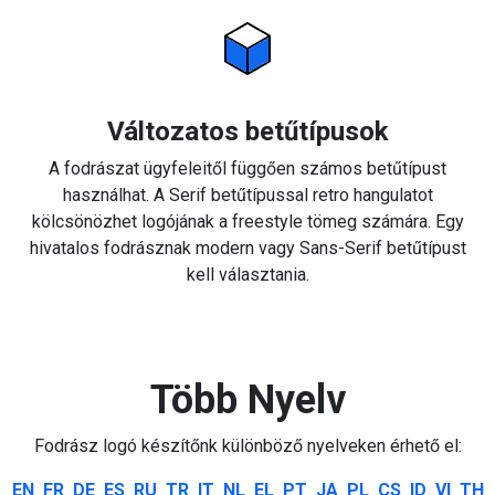
Változatos betűtípusok
A fodrászat ügyfeleitől függően számos betűtípust
használhat. A Serif betűtípussal retro hangulatot
kölcsönözhet logójának a freestyle tömeg számára. Egy
hivatalos fodrásznak modern vagy Sans-Serif betűtípust
kell választania.
Több Nyelv
Fodrász logó készítőnk különböző nyelveken érhető el:
EN
FR
DE
ES
RU
TR
IT
NL
EL
PT
JA
PL
CS
ID
VI
TH