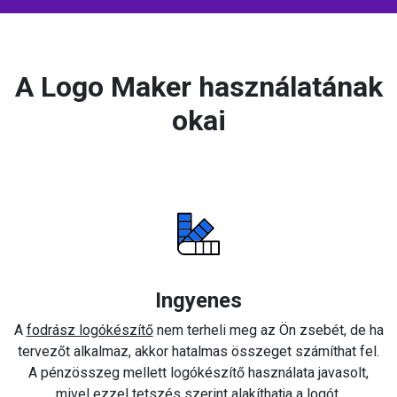
A Logo Maker használatának
okai
Ingyenes
A
fodrász logókészítő
nem terheli meg az Ön zsebét, de ha
tervezőt alkalmaz, akkor hatalmas összeget számíthat fel.
A pénzösszeg mellett logókészítő használata javasolt,
mivel ezzel tetszés szerint alakíthatja a logót.