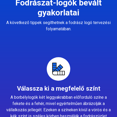
Fodrászat-logók bevált
gyakorlatai
A következő tippek segíthetnek a fodrász logó tervezési
folyamatában.
Válassza ki a megfelelő színt
A borbélylogók két leggyakrabban előforduló színe a
fekete és a fehér, mivel egyértelműen ábrázolják a
vállalkozás jellegét. Ezeken a színeken kívül a vörös és a
kék színt is széles körben használják a fodrászüzlet