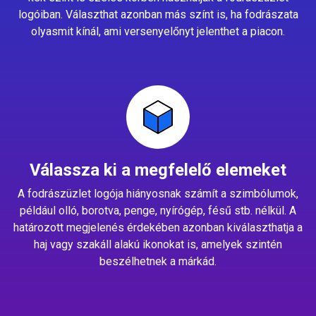
logóiban. Választhat azonban más színt is, ha fodrászata
olyasmit kínál, ami versenyelőnyt jelenthet a piacon.
Válassza ki a megfelelő elemeket
A fodrászüzlet logója hiányosnak számít a szimbólumok,
például olló, borotva, penge, nyírógép, fésű stb. nélkül. A
határozott megjelenés érdekében azonban kiválaszthatja a
haj vagy szakáll alakú ikonokat is, amelyek szintén
beszélhetnek a márkád.