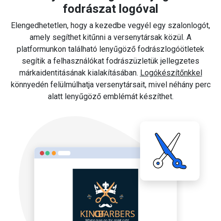
fodrászat logóval
Elengedhetetlen, hogy a kezedbe vegyél egy szalonlogót,
amely segíthet kitűnni a versenytársak közül. A
platformunkon található lenyűgöző fodrászlogóötletek
segítik a felhasználókat fodrászüzletük jellegzetes
márkaidentitásának kialakításában.
Logókészítőnkkel
könnyedén felülmúlhatja versenytársait, mivel néhány perc
alatt lenyűgöző emblémát készíthet.