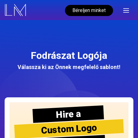
Béreljen minket
Fodrászat Logója
Válassza ki az Önnek megfelelő sablont!
Hire a
Custom Logo