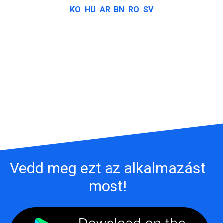
KO
HU
AR
BN
RO
SV
Vedd meg ezt az alkalmazást
most!