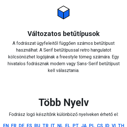
Változatos betűtípusok
A fodrászat ügyfeleitől függően számos betűtípust
használhat. A Serif betűtípussal retro hangulatot
kölcsönözhet logójának a freestyle tömeg számára. Egy
hivatalos fodrásznak modern vagy Sans-Serif betűtípust
kell választania.
Több Nyelv
Fodrász logó készítőnk különböző nyelveken érhető el:
EN
FR
DE
ES
RU
TR
IT
NL
EL
PT
JA
PL
CS
ID
VI
TH