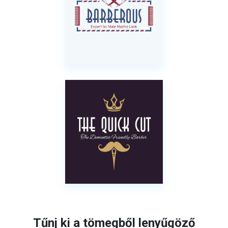
Tűnj ki a tömegből lenyűgöző