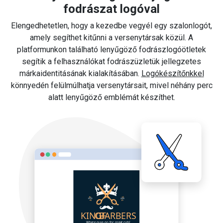
fodrászat logóval
Elengedhetetlen, hogy a kezedbe vegyél egy szalonlogót,
amely segíthet kitűnni a versenytársak közül. A
platformunkon található lenyűgöző fodrászlogóötletek
segítik a felhasználókat fodrászüzletük jellegzetes
márkaidentitásának kialakításában.
Logókészítőnkkel
könnyedén felülmúlhatja versenytársait, mivel néhány perc
alatt lenyűgöző emblémát készíthet.