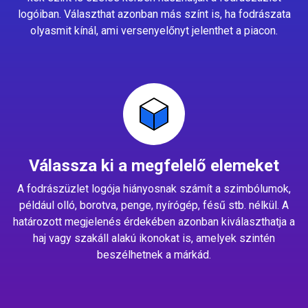
logóiban. Választhat azonban más színt is, ha fodrászata
olyasmit kínál, ami versenyelőnyt jelenthet a piacon.
Válassza ki a megfelelő elemeket
A fodrászüzlet logója hiányosnak számít a szimbólumok,
például olló, borotva, penge, nyírógép, fésű stb. nélkül. A
határozott megjelenés érdekében azonban kiválaszthatja a
haj vagy szakáll alakú ikonokat is, amelyek szintén
beszélhetnek a márkád.