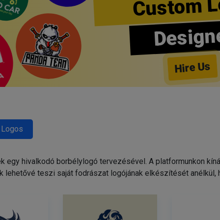
Custom L
Design
Hire Us
 Logos
egy hivalkodó borbélylogó tervezésével. A platformunkon kínált
 lehetővé teszi saját fodrászat logójának elkészítését anélkül,