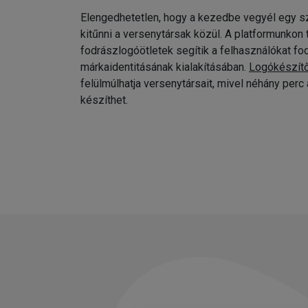
Elengedhetetlen, hogy a kezedbe vegyél egy sz
kitűnni a versenytársak közül. A platformunkon
fodrászlogóötletek segítik a felhasználókat fo
márkaidentitásának kialakításában.
Logókészít
felülmúlhatja versenytársait, mivel néhány per
készíthet.