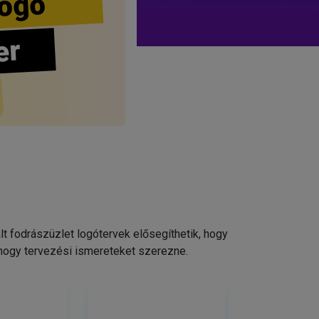
ogo
er
 fodrászüzlet logótervek elősegíthetik, hogy
 hogy tervezési ismereteket szerezne.