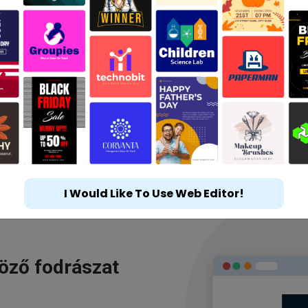
I Would Like To Use Web Editor!
göző fodrászat