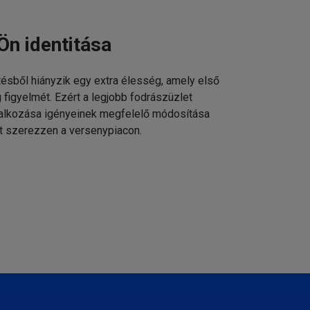
Ön identitása
tésből hiányzik egy extra élesség, amely első
g figyelmét. Ezért a legjobb fodrászüzlet
állalkozása igényeinek megfelelő módosítása
t szerezzen a versenypiacon.