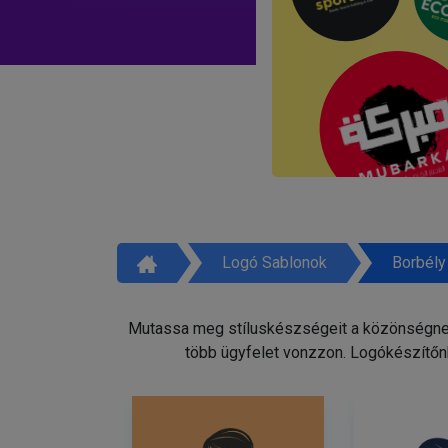
Logó Sablonok
Borbély
Mutassa meg stíluskészségeit a közönségnek 
több ügyfelet vonzzon. Logókészítőnk