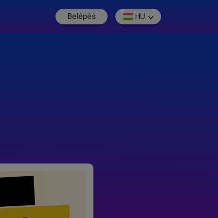
Belépés
HU