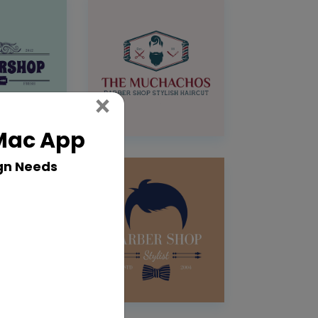
Close
×
 Mac App
gn Needs