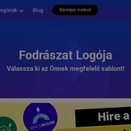
tegóriák
Blog
Béreljen minket
Fodrászat Logója
Válassza ki az Önnek megfelelő sablont!
Hire a