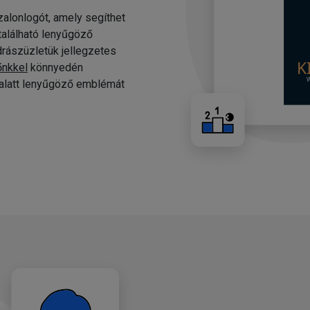
alonlogót, amely segíthet
 található lenyűgöző
drászüzletük jellegzetes
őnkkel
könnyedén
c alatt lenyűgöző emblémát