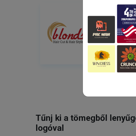
Tűnj ki a tömegből lenyű
logóval