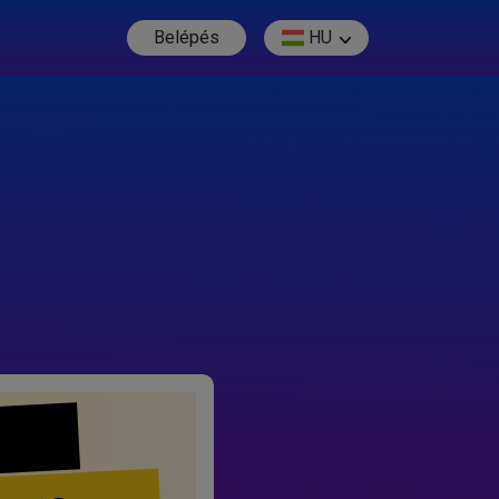
Belépés
HU