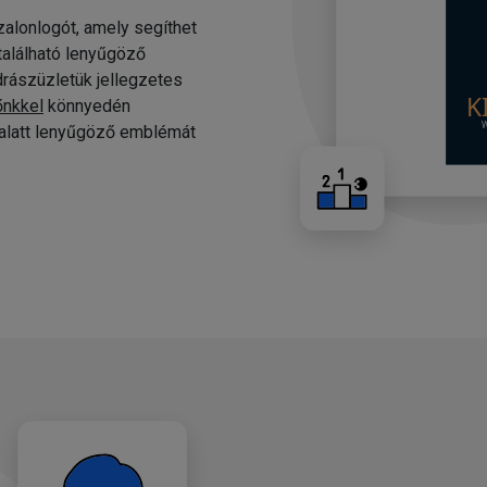
alonlogót, amely segíthet
 található lenyűgöző
drászüzletük jellegzetes
őnkkel
könnyedén
c alatt lenyűgöző emblémát