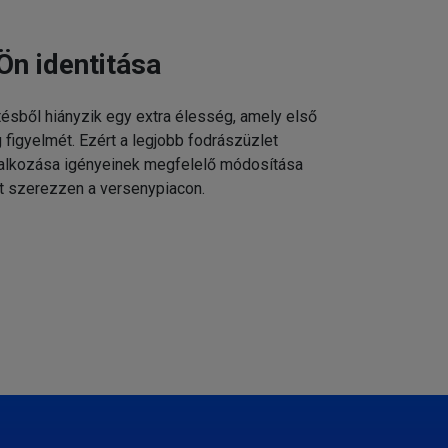
Ön identitása
tésből hiányzik egy extra élesség, amely első
g figyelmét. Ezért a legjobb fodrászüzlet
állalkozása igényeinek megfelelő módosítása
t szerezzen a versenypiacon.