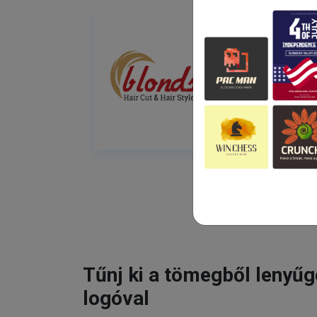
Tűnj ki a tömegből lenyű
logóval