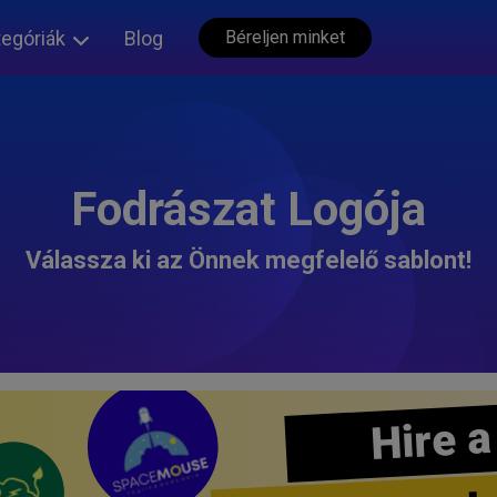
tegóriák
Blog
Béreljen minket
Fodrászat Logója
Válassza ki az Önnek megfelelő sablont!
Hire a