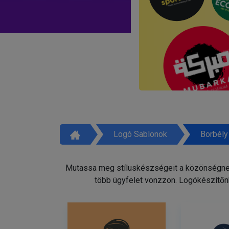
Logó Sablonok
Borbély
Mutassa meg stíluskészségeit a közönségnek 
több ügyfelet vonzzon. Logókészítőnk