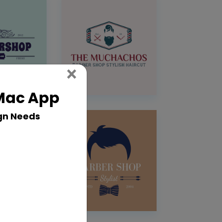
Close
×
 Mac App
gn Needs