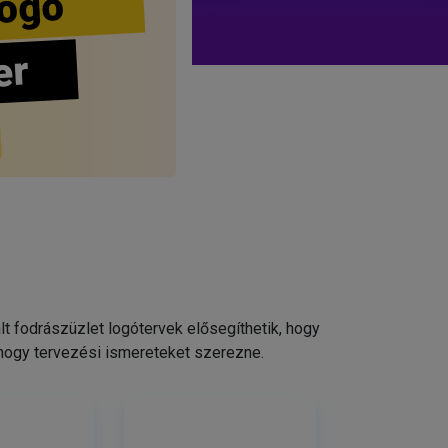
ogo
er
 fodrászüzlet logótervek elősegíthetik, hogy
 hogy tervezési ismereteket szerezne.