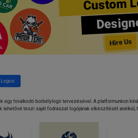
Custom L
Design
Hire Us
 Logos
egy hivalkodó borbélylogó tervezésével. A platformunkon kínált
 lehetővé teszi saját fodrászat logójának elkészítését anélkül,