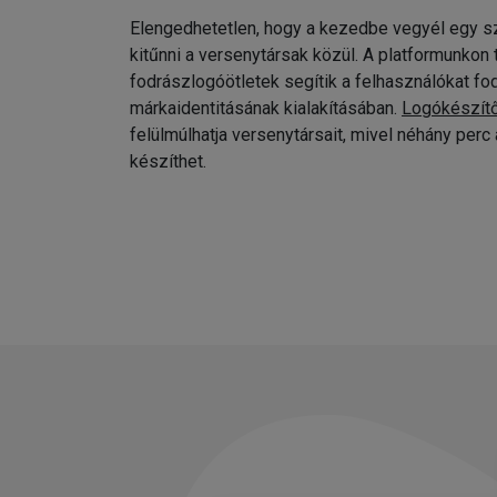
Elengedhetetlen, hogy a kezedbe vegyél egy sz
kitűnni a versenytársak közül. A platformunkon
fodrászlogóötletek segítik a felhasználókat fo
márkaidentitásának kialakításában.
Logókészít
felülmúlhatja versenytársait, mivel néhány per
készíthet.