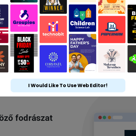
I Would Like To Use Web Editor!
göző fodrászat