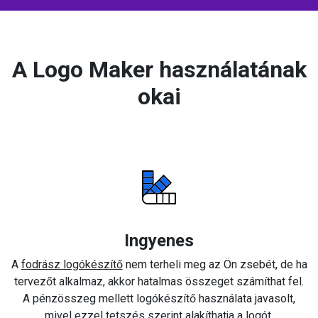
A Logo Maker használatának
okai
Ingyenes
A
fodrász logókészítő
nem terheli meg az Ön zsebét, de ha
tervezőt alkalmaz, akkor hatalmas összeget számíthat fel.
A pénzösszeg mellett logókészítő használata javasolt,
mivel ezzel tetszés szerint alakíthatja a logót.