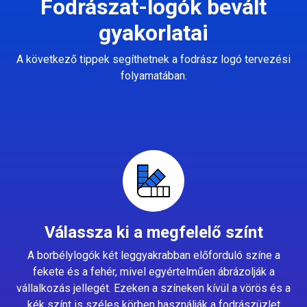
Fodrászat-logók bevált
gyakorlatai
A következő tippek segíthetnek a fodrász logó tervezési
folyamatában.
Válassza ki a megfelelő színt
A borbélylogók két leggyakrabban előforduló színe a
fekete és a fehér, mivel egyértelműen ábrázolják a
vállalkozás jellegét. Ezeken a színeken kívül a vörös és a
kék színt is széles körben használják a fodrászüzlet