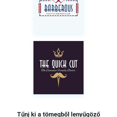
Tűnj ki a tömegből lenyűgöző