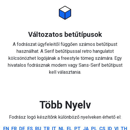
Változatos betűtípusok
A fodrászat ügyfeleitől függően számos betűtípust
használhat. A Serif betűtípussal retro hangulatot
kölcsönözhet logójának a freestyle tömeg számára. Egy
hivatalos fodrásznak modern vagy Sans-Serif betűtípust
kell választania.
Több Nyelv
Fodrász logó készítőnk különböző nyelveken érhető el:
EN
FR
DE
ES
RU
TR
IT
NL
EL
PT
JA
PL
CS
ID
VI
TH