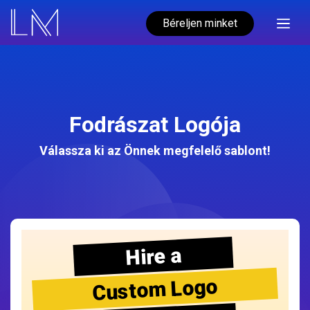
Béreljen minket
Fodrászat Logója
Válassza ki az Önnek megfelelő sablont!
Hire a
Custom Logo