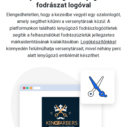
fodrászat logóval
Elengedhetetlen, hogy a kezedbe vegyél egy szalonlogót,
amely segíthet kitűnni a versenytársak közül. A
platformunkon található lenyűgöző fodrászlogóötletek
segítik a felhasználókat fodrászüzletük jellegzetes
márkaidentitásának kialakításában.
Logókészítőnkkel
könnyedén felülmúlhatja versenytársait, mivel néhány perc
alatt lenyűgöző emblémát készíthet.