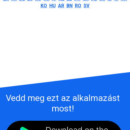
KO
HU
AR
BN
RO
SV
Vedd meg ezt az alkalmazást
most!