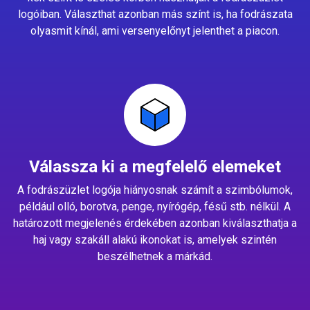
logóiban. Választhat azonban más színt is, ha fodrászata
olyasmit kínál, ami versenyelőnyt jelenthet a piacon.
Válassza ki a megfelelő elemeket
A fodrászüzlet logója hiányosnak számít a szimbólumok,
például olló, borotva, penge, nyírógép, fésű stb. nélkül. A
határozott megjelenés érdekében azonban kiválaszthatja a
haj vagy szakáll alakú ikonokat is, amelyek szintén
beszélhetnek a márkád.