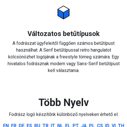
Változatos betűtípusok
A fodrászat ügyfeleitől függően számos betűtípust
használhat. A Serif betűtípussal retro hangulatot
kölcsönözhet logójának a freestyle tömeg számára. Egy
hivatalos fodrásznak modern vagy Sans-Serif betűtípust
kell választania.
Több Nyelv
Fodrász logó készítőnk különböző nyelveken érhető el:
EN
FR
DE
ES
RU
TR
IT
NL
EL
PT
JA
PL
CS
ID
VI
TH