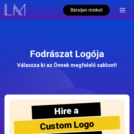
Béreljen minket
Fodrászat Logója
Válassza ki az Önnek megfelelő sablont!
Hire a
Custom Logo