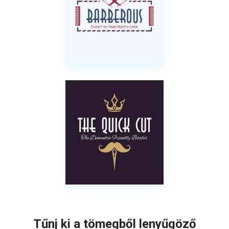
Tűnj ki a tömegből lenyűgöző