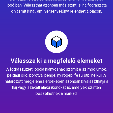
logóiban. Választhat azonban más színt is, ha fodrászata
olyasmit kínál, ami versenyelőnyt jelenthet a piacon.
Válassza ki a megfelelő elemeket
A fodrászüzlet logója hiányosnak számít a szimbólumok,
például olló, borotva, penge, nyírógép, fésű stb. nélkül. A
határozott megjelenés érdekében azonban kiválaszthatja a
haj vagy szakáll alakú ikonokat is, amelyek szintén
beszélhetnek a márkád.