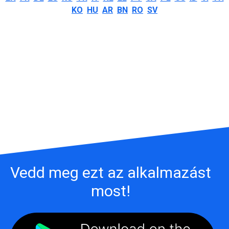
KO
HU
AR
BN
RO
SV
Vedd meg ezt az alkalmazást
most!