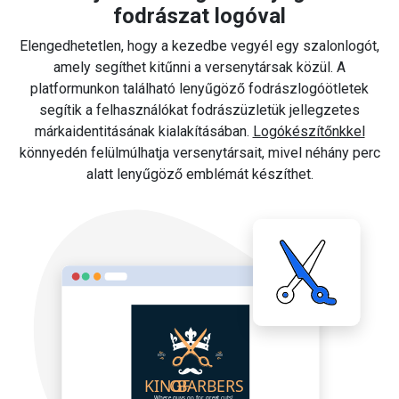
fodrászat logóval
Elengedhetetlen, hogy a kezedbe vegyél egy szalonlogót,
amely segíthet kitűnni a versenytársak közül. A
platformunkon található lenyűgöző fodrászlogóötletek
segítik a felhasználókat fodrászüzletük jellegzetes
márkaidentitásának kialakításában.
Logókészítőnkkel
könnyedén felülmúlhatja versenytársait, mivel néhány perc
alatt lenyűgöző emblémát készíthet.