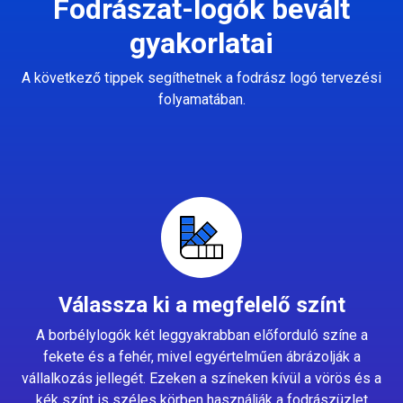
Fodrászat-logók bevált
gyakorlatai
A következő tippek segíthetnek a fodrász logó tervezési
folyamatában.
Válassza ki a megfelelő színt
A borbélylogók két leggyakrabban előforduló színe a
fekete és a fehér, mivel egyértelműen ábrázolják a
vállalkozás jellegét. Ezeken a színeken kívül a vörös és a
kék színt is széles körben használják a fodrászüzlet