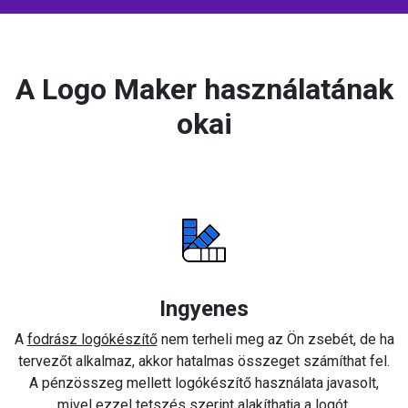
A Logo Maker használatának
okai
Ingyenes
A
fodrász logókészítő
nem terheli meg az Ön zsebét, de ha
tervezőt alkalmaz, akkor hatalmas összeget számíthat fel.
A pénzösszeg mellett logókészítő használata javasolt,
mivel ezzel tetszés szerint alakíthatja a logót.