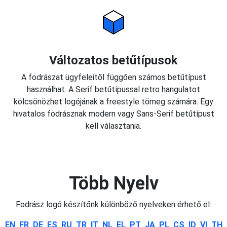
Változatos betűtípusok
A fodrászat ügyfeleitől függően számos betűtípust
használhat. A Serif betűtípussal retro hangulatot
kölcsönözhet logójának a freestyle tömeg számára. Egy
hivatalos fodrásznak modern vagy Sans-Serif betűtípust
kell választania.
Több Nyelv
Fodrász logó készítőnk különböző nyelveken érhető el:
EN
FR
DE
ES
RU
TR
IT
NL
EL
PT
JA
PL
CS
ID
VI
TH