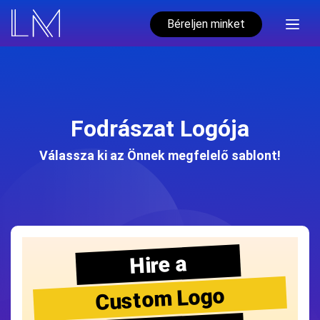
Béreljen minket
Fodrászat Logója
Válassza ki az Önnek megfelelő sablont!
Hire a
Custom Logo