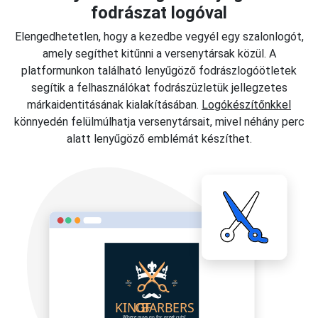
fodrászat logóval
Elengedhetetlen, hogy a kezedbe vegyél egy szalonlogót,
amely segíthet kitűnni a versenytársak közül. A
platformunkon található lenyűgöző fodrászlogóötletek
segítik a felhasználókat fodrászüzletük jellegzetes
márkaidentitásának kialakításában.
Logókészítőnkkel
könnyedén felülmúlhatja versenytársait, mivel néhány perc
alatt lenyűgöző emblémát készíthet.