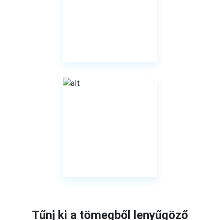
Tűnj ki a tömegből lenyűgöző