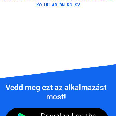
KO
HU
AR
BN
RO
SV
Vedd meg ezt az alkalmazást
most!