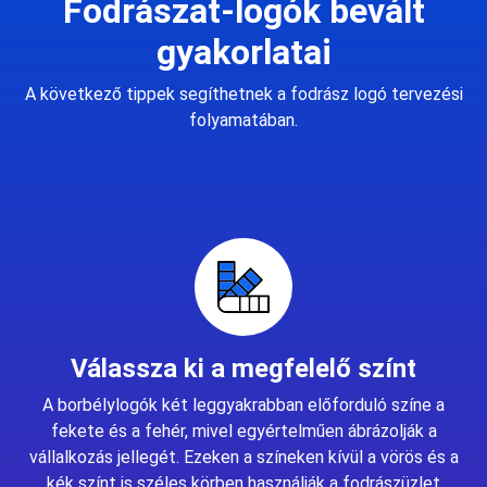
Fodrászat-logók bevált
gyakorlatai
A következő tippek segíthetnek a fodrász logó tervezési
folyamatában.
Válassza ki a megfelelő színt
A borbélylogók két leggyakrabban előforduló színe a
fekete és a fehér, mivel egyértelműen ábrázolják a
vállalkozás jellegét. Ezeken a színeken kívül a vörös és a
kék színt is széles körben használják a fodrászüzlet