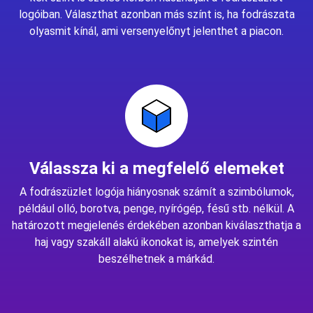
logóiban. Választhat azonban más színt is, ha fodrászata
olyasmit kínál, ami versenyelőnyt jelenthet a piacon.
Válassza ki a megfelelő elemeket
A fodrászüzlet logója hiányosnak számít a szimbólumok,
például olló, borotva, penge, nyírógép, fésű stb. nélkül. A
határozott megjelenés érdekében azonban kiválaszthatja a
haj vagy szakáll alakú ikonokat is, amelyek szintén
beszélhetnek a márkád.