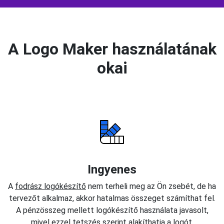
A Logo Maker használatának
okai
Ingyenes
A
fodrász logókészítő
nem terheli meg az Ön zsebét, de ha
tervezőt alkalmaz, akkor hatalmas összeget számíthat fel.
A pénzösszeg mellett logókészítő használata javasolt,
mivel ezzel tetszés szerint alakíthatja a logót.