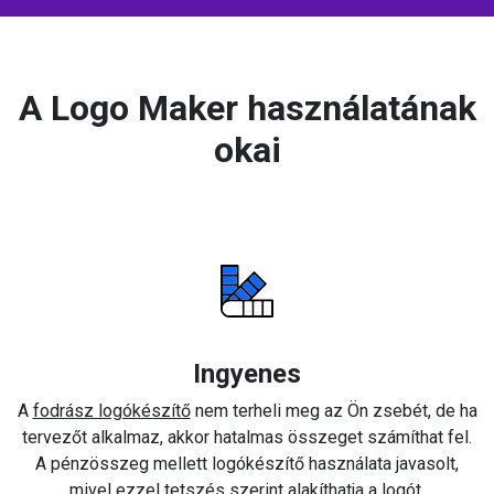
A Logo Maker használatának
okai
Ingyenes
A
fodrász logókészítő
nem terheli meg az Ön zsebét, de ha
tervezőt alkalmaz, akkor hatalmas összeget számíthat fel.
A pénzösszeg mellett logókészítő használata javasolt,
mivel ezzel tetszés szerint alakíthatja a logót.