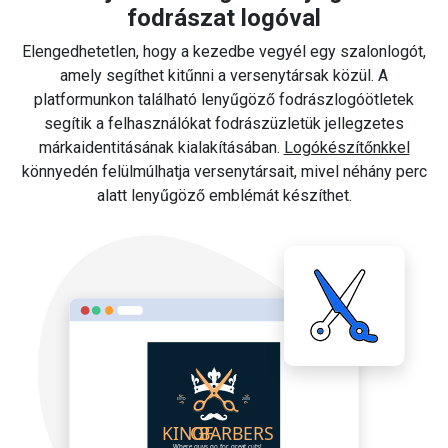
fodrászat logóval
Elengedhetetlen, hogy a kezedbe vegyél egy szalonlogót,
amely segíthet kitűnni a versenytársak közül. A
platformunkon található lenyűgöző fodrászlogóötletek
segítik a felhasználókat fodrászüzletük jellegzetes
márkaidentitásának kialakításában.
Logókészítőnkkel
könnyedén felülmúlhatja versenytársait, mivel néhány perc
alatt lenyűgöző emblémát készíthet.