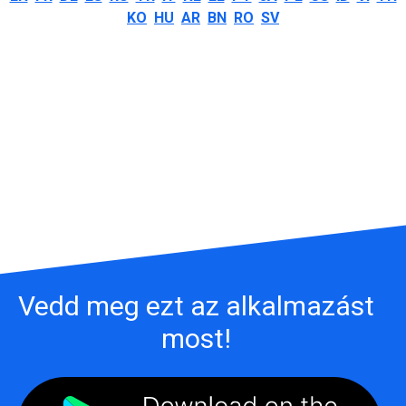
KO
HU
AR
BN
RO
SV
Vedd meg ezt az alkalmazást
most!