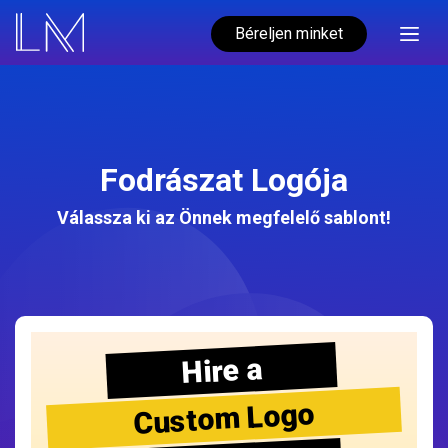
Béreljen minket
Fodrászat Logója
Válassza ki az Önnek megfelelő sablont!
Hire a
Custom Logo