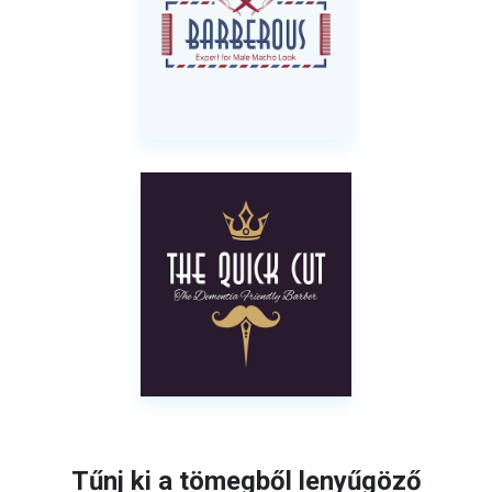
Tűnj ki a tömegből lenyűgöző