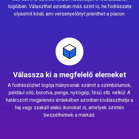
logóiban. Választhat azonban más színt is, ha fodrászata
olyasmit kínál, ami versenyelőnyt jelenthet a piacon.
Válassza ki a megfelelő elemeket
A fodrászüzlet logója hiányosnak számít a szimbólumok,
például olló, borotva, penge, nyírógép, fésű stb. nélkül. A
határozott megjelenés érdekében azonban kiválaszthatja a
haj vagy szakáll alakú ikonokat is, amelyek szintén
beszélhetnek a márkád.