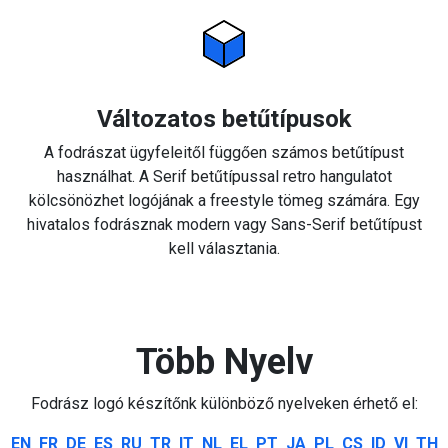
Változatos betűtípusok
A fodrászat ügyfeleitől függően számos betűtípust
használhat. A Serif betűtípussal retro hangulatot
kölcsönözhet logójának a freestyle tömeg számára. Egy
hivatalos fodrásznak modern vagy Sans-Serif betűtípust
kell választania.
Több Nyelv
Fodrász logó készítőnk különböző nyelveken érhető el:
EN
FR
DE
ES
RU
TR
IT
NL
EL
PT
JA
PL
CS
ID
VI
TH