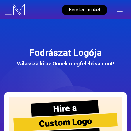
Béreljen minket
Fodrászat Logója
Válassza ki az Önnek megfelelő sablont!
Hire a
Custom Logo