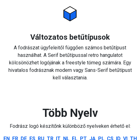
Változatos betűtípusok
A fodrászat ügyfeleitől függően számos betűtípust
használhat. A Serif betűtípussal retro hangulatot
kölcsönözhet logójának a freestyle tömeg számára. Egy
hivatalos fodrásznak modern vagy Sans-Serif betűtípust
kell választania.
Több Nyelv
Fodrász logó készítőnk különböző nyelveken érhető el:
EN
FR
DE
ES
RU
TR
IT
NL
EL
PT
JA
PL
CS
ID
VI
TH