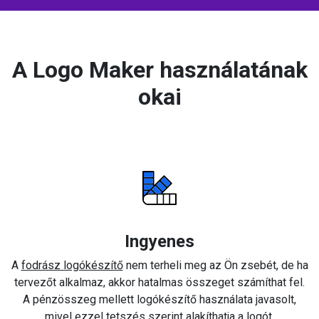
A Logo Maker használatának
okai
Ingyenes
A
fodrász logókészítő
nem terheli meg az Ön zsebét, de ha
tervezőt alkalmaz, akkor hatalmas összeget számíthat fel.
A pénzösszeg mellett logókészítő használata javasolt,
mivel ezzel tetszés szerint alakíthatja a logót.