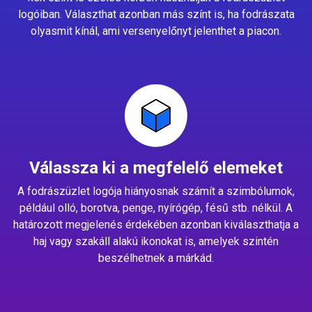
logóiban. Választhat azonban más színt is, ha fodrászata
olyasmit kínál, ami versenyelőnyt jelenthet a piacon.
Válassza ki a megfelelő elemeket
A fodrászüzlet logója hiányosnak számít a szimbólumok,
például olló, borotva, penge, nyírógép, fésű stb. nélkül. A
határozott megjelenés érdekében azonban kiválaszthatja a
haj vagy szakáll alakú ikonokat is, amelyek szintén
beszélhetnek a márkád.