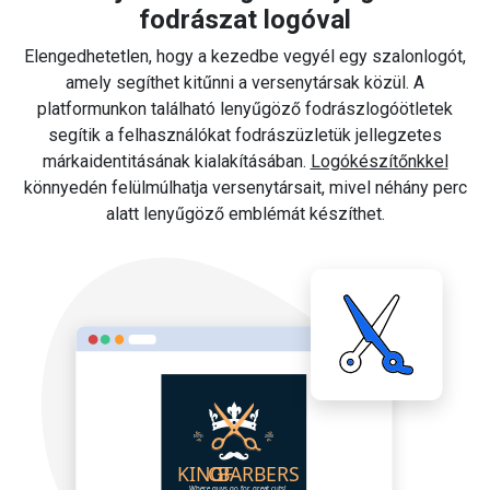
fodrászat logóval
Elengedhetetlen, hogy a kezedbe vegyél egy szalonlogót,
amely segíthet kitűnni a versenytársak közül. A
platformunkon található lenyűgöző fodrászlogóötletek
segítik a felhasználókat fodrászüzletük jellegzetes
márkaidentitásának kialakításában.
Logókészítőnkkel
könnyedén felülmúlhatja versenytársait, mivel néhány perc
alatt lenyűgöző emblémát készíthet.