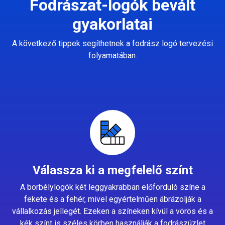
Fodrászat-logók bevált
gyakorlatai
A következő tippek segíthetnek a fodrász logó tervezési
folyamatában.
Válassza ki a megfelelő színt
A borbélylogók két leggyakrabban előforduló színe a
fekete és a fehér, mivel egyértelműen ábrázolják a
vállalkozás jellegét. Ezeken a színeken kívül a vörös és a
kék színt is széles körben használják a fodrászüzlet