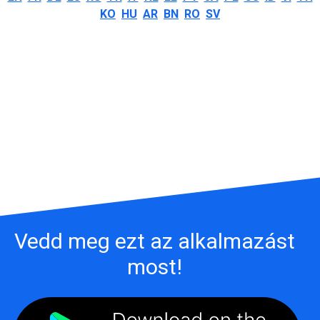
KO
HU
AR
BN
RO
SV
Vedd meg ezt az alkalmazást
most!