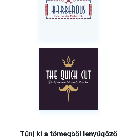
Tűnj ki a tömegből lenyűgöző