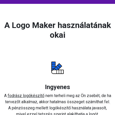
A Logo Maker használatának
okai
Ingyenes
A
fodrász logókészítő
nem terheli meg az Ön zsebét, de ha
tervezőt alkalmaz, akkor hatalmas összeget számíthat fel.
A pénzösszeg mellett logókészítő használata javasolt,
mivel ezzel tetszés szerint alakíthatja a logót.