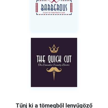
Tűnj ki a tömegből lenyűgöző