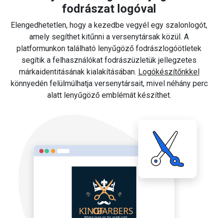
fodrászat logóval
Elengedhetetlen, hogy a kezedbe vegyél egy szalonlogót,
amely segíthet kitűnni a versenytársak közül. A
platformunkon található lenyűgöző fodrászlogóötletek
segítik a felhasználókat fodrászüzletük jellegzetes
márkaidentitásának kialakításában.
Logókészítőnkkel
könnyedén felülmúlhatja versenytársait, mivel néhány perc
alatt lenyűgöző emblémát készíthet.