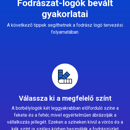
Fodrászat-logók bevált
gyakorlatai
A következő tippek segíthetnek a fodrász logó tervezési
folyamatában.
Válassza ki a megfelelő színt
A borbélylogók két leggyakrabban előforduló színe a
fekete és a fehér, mivel egyértelműen ábrázolják a
vállalkozás jellegét. Ezeken a színeken kívül a vörös és a
kék színt is széles körben használják a fodrászüzlet