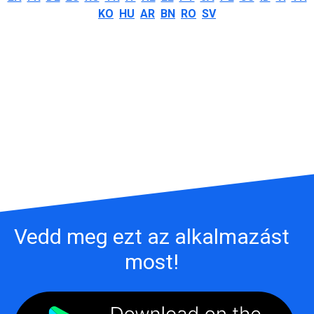
KO
HU
AR
BN
RO
SV
Vedd meg ezt az alkalmazást
most!