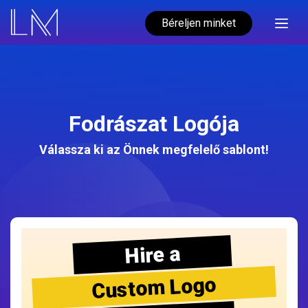
Béreljen minket
Fodrászat Logója
Válassza ki az Önnek megfelelő sablont!
Hire a
Custom Logo