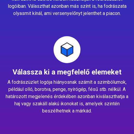
logóiban. Választhat azonban más színt is, ha fodrászata
olyasmit kínál, ami versenyelőnyt jelenthet a piacon.
Válassza ki a megfelelő elemeket
A fodrászüzlet logója hiányosnak számít a szimbólumok,
például olló, borotva, penge, nyírógép, fésű stb. nélkül. A
határozott megjelenés érdekében azonban kiválaszthatja a
haj vagy szakáll alakú ikonokat is, amelyek szintén
beszélhetnek a márkád.