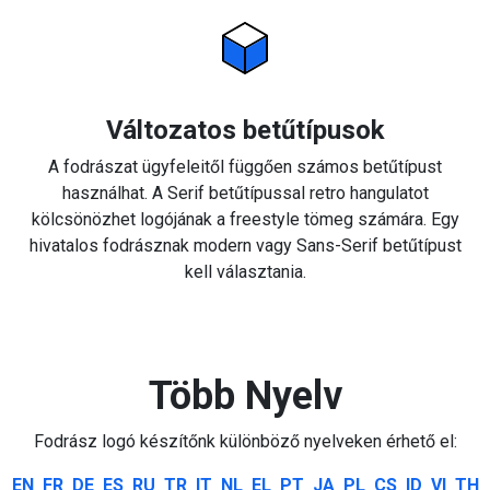
Változatos betűtípusok
A fodrászat ügyfeleitől függően számos betűtípust
használhat. A Serif betűtípussal retro hangulatot
kölcsönözhet logójának a freestyle tömeg számára. Egy
hivatalos fodrásznak modern vagy Sans-Serif betűtípust
kell választania.
Több Nyelv
Fodrász logó készítőnk különböző nyelveken érhető el:
EN
FR
DE
ES
RU
TR
IT
NL
EL
PT
JA
PL
CS
ID
VI
TH