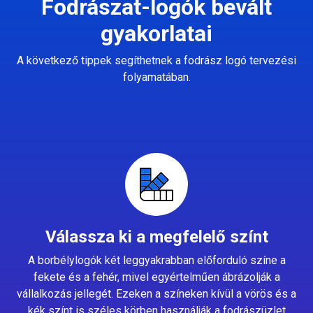
Fodrászat-logók bevált
gyakorlatai
A következő tippek segíthetnek a fodrász logó tervezési
folyamatában.
Válassza ki a megfelelő színt
A borbélylogók két leggyakrabban előforduló színe a
fekete és a fehér, mivel egyértelműen ábrázolják a
vállalkozás jellegét. Ezeken a színeken kívül a vörös és a
kék színt is széles körben használják a fodrászüzlet