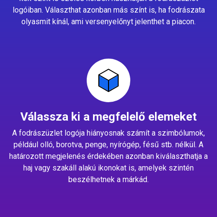
logóiban. Választhat azonban más színt is, ha fodrászata
olyasmit kínál, ami versenyelőnyt jelenthet a piacon.
Válassza ki a megfelelő elemeket
A fodrászüzlet logója hiányosnak számít a szimbólumok,
például olló, borotva, penge, nyírógép, fésű stb. nélkül. A
határozott megjelenés érdekében azonban kiválaszthatja a
haj vagy szakáll alakú ikonokat is, amelyek szintén
beszélhetnek a márkád.