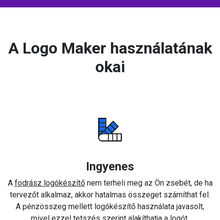
A Logo Maker használatának
okai
Ingyenes
A
fodrász logókészítő
nem terheli meg az Ön zsebét, de ha
tervezőt alkalmaz, akkor hatalmas összeget számíthat fel.
A pénzösszeg mellett logókészítő használata javasolt,
mivel ezzel tetszés szerint alakíthatja a logót.