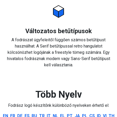
Változatos betűtípusok
A fodrászat ügyfeleitől függően számos betűtípust
használhat. A Serif betűtípussal retro hangulatot
kölcsönözhet logójának a freestyle tömeg számára. Egy
hivatalos fodrásznak modern vagy Sans-Serif betűtípust
kell választania.
Több Nyelv
Fodrász logó készítőnk különböző nyelveken érhető el:
EN
FR
DE
ES
RU
TR
IT
NL
EL
PT
JA
PL
CS
ID
VI
TH