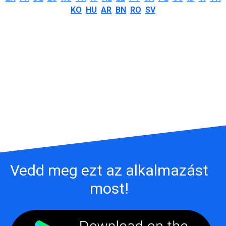
KO
HU
AR
BN
RO
SV
Vedd meg ezt az alkalmazást
most!