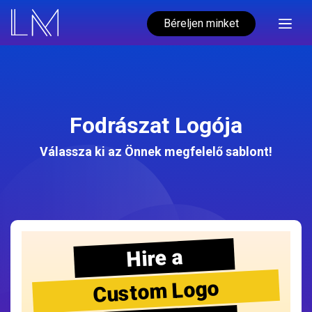
Béreljen minket
Fodrászat Logója
Válassza ki az Önnek megfelelő sablont!
Hire a
Custom Logo