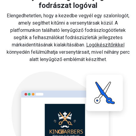
fodrászat logóval
Elengedhetetlen, hogy a kezedbe vegyél egy szalonlogót,
amely segíthet kitűnni a versenytársak közül. A
platformunkon található lenyűgöző fodrászlogóötletek
segítik a felhasználókat fodrászüzletük jellegzetes
márkaidentitásának kialakításában.
Logókészítőnkkel
könnyedén felülmúlhatja versenytársait, mivel néhány perc
alatt lenyűgöző emblémát készíthet.