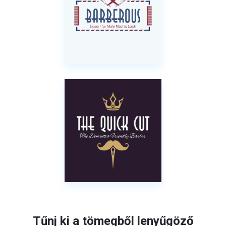
Tűnj ki a tömegből lenyűgöző