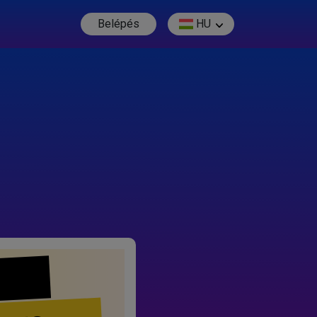
Belépés
HU