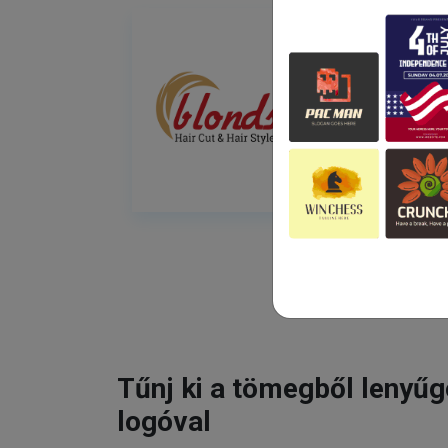
Tűnj ki a tömegből lenyű
logóval