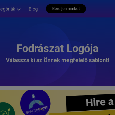
tegóriák
Blog
Béreljen minket
Fodrászat Logója
Válassza ki az Önnek megfelelő sablont!
Hire a