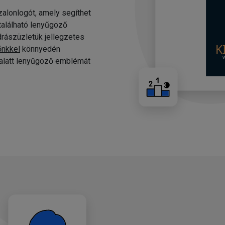
alonlogót, amely segíthet
 található lenyűgöző
drászüzletük jellegzetes
őnkkel
könnyedén
c alatt lenyűgöző emblémát