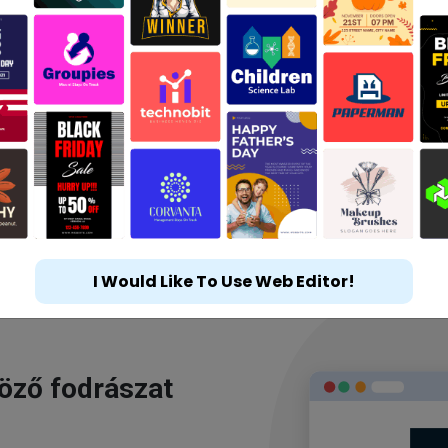
I Would Like To Use Web Editor!
göző fodrászat