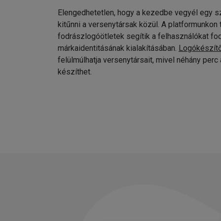
Elengedhetetlen, hogy a kezedbe vegyél egy sz
kitűnni a versenytársak közül. A platformunkon
fodrászlogóötletek segítik a felhasználókat fo
márkaidentitásának kialakításában.
Logókészít
felülmúlhatja versenytársait, mivel néhány per
készíthet.