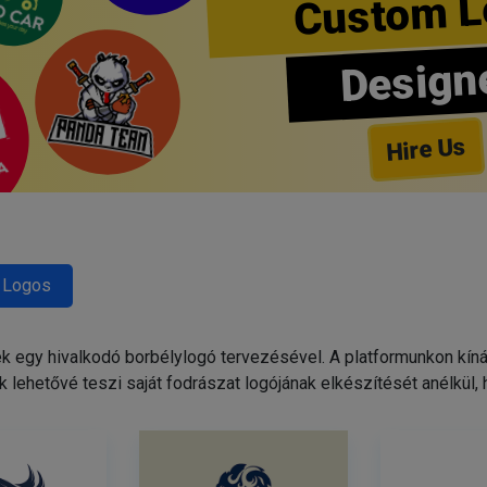
Custom L
Design
Hire Us
 Logos
egy hivalkodó borbélylogó tervezésével. A platformunkon kínált
 lehetővé teszi saját fodrászat logójának elkészítését anélkül,