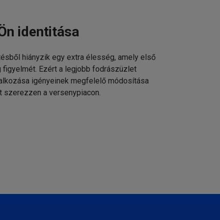
Ön identitása
tésből hiányzik egy extra élesség, amely első
g figyelmét. Ezért a legjobb fodrászüzlet
állalkozása igényeinek megfelelő módosítása
t szerezzen a versenypiacon.