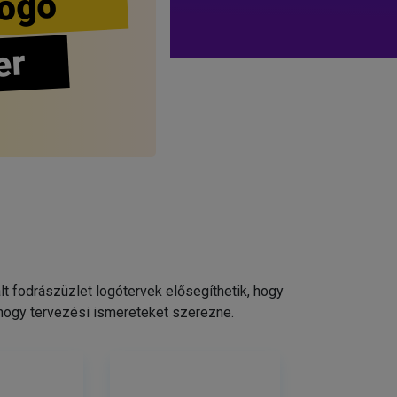
ogo
er
 fodrászüzlet logótervek elősegíthetik, hogy
 hogy tervezési ismereteket szerezne.