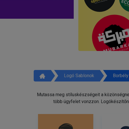
Logó Sablonok
Borbély
Mutassa meg stíluskészségeit a közönségnek 
több ügyfelet vonzzon. Logókészítőnk