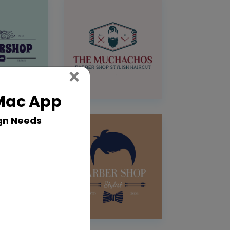
Close
×
 Mac App
gn Needs