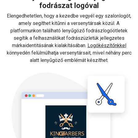
fodrászat logóval
Elengedhetetlen, hogy a kezedbe vegyél egy szalonlogót,
amely segíthet kitűnni a versenytársak közül. A
platformunkon található lenyűgöző fodrászlogóötletek
segítik a felhasználókat fodrászüzletük jellegzetes
márkaidentitásának kialakításában.
Logókészítőnkkel
könnyedén felülmúlhatja versenytársait, mivel néhány perc
alatt lenyűgöző emblémát készíthet.