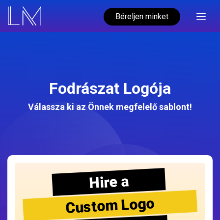
Béreljen minket
Fodrászat Logója
Válassza ki az Önnek megfelelő sablont!
Hire a
Custom Logo