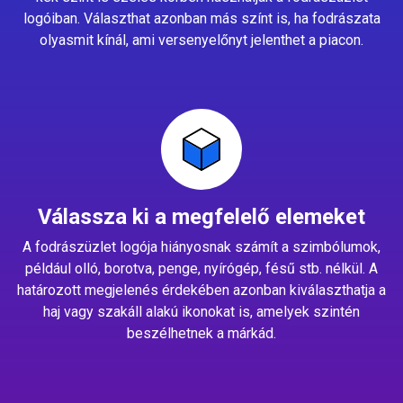
logóiban. Választhat azonban más színt is, ha fodrászata
olyasmit kínál, ami versenyelőnyt jelenthet a piacon.
Válassza ki a megfelelő elemeket
A fodrászüzlet logója hiányosnak számít a szimbólumok,
például olló, borotva, penge, nyírógép, fésű stb. nélkül. A
határozott megjelenés érdekében azonban kiválaszthatja a
haj vagy szakáll alakú ikonokat is, amelyek szintén
beszélhetnek a márkád.