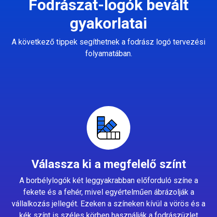
Fodrászat-logók bevált
gyakorlatai
A következő tippek segíthetnek a fodrász logó tervezési
folyamatában.
Válassza ki a megfelelő színt
A borbélylogók két leggyakrabban előforduló színe a
fekete és a fehér, mivel egyértelműen ábrázolják a
vállalkozás jellegét. Ezeken a színeken kívül a vörös és a
kék színt is széles körben használják a fodrászüzlet