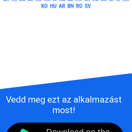
KO
HU
AR
BN
RO
SV
Vedd meg ezt az alkalmazást
most!