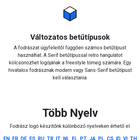
Változatos betűtípusok
A fodrászat ügyfeleitől függően számos betűtípust
használhat. A Serif betűtípussal retro hangulatot
kölcsönözhet logójának a freestyle tömeg számára. Egy
hivatalos fodrásznak modern vagy Sans-Serif betűtípust
kell választania.
Több Nyelv
Fodrász logó készítőnk különböző nyelveken érhető el:
EN
FR
DE
ES
RU
TR
IT
NL
EL
PT
JA
PL
CS
ID
VI
TH