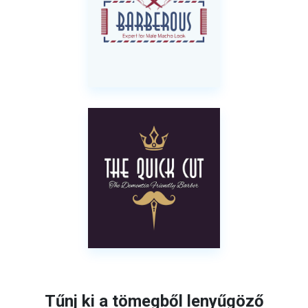
Tűnj ki a tömegből lenyűgöző