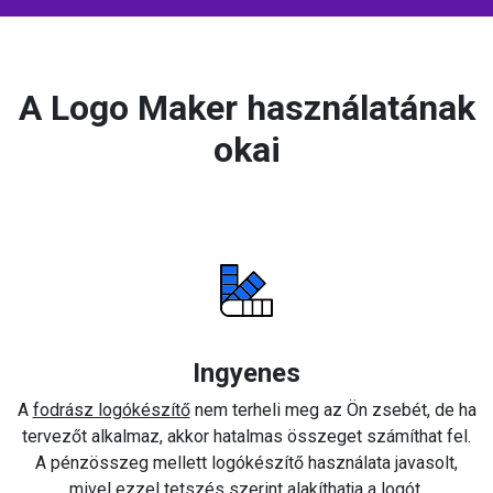
A Logo Maker használatának
okai
Ingyenes
A
fodrász logókészítő
nem terheli meg az Ön zsebét, de ha
tervezőt alkalmaz, akkor hatalmas összeget számíthat fel.
A pénzösszeg mellett logókészítő használata javasolt,
mivel ezzel tetszés szerint alakíthatja a logót.