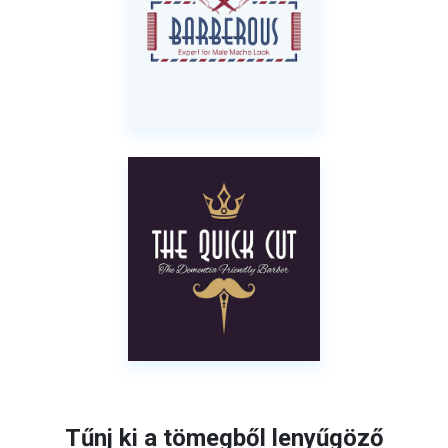
Tűnj ki a tömegből lenyűgöző