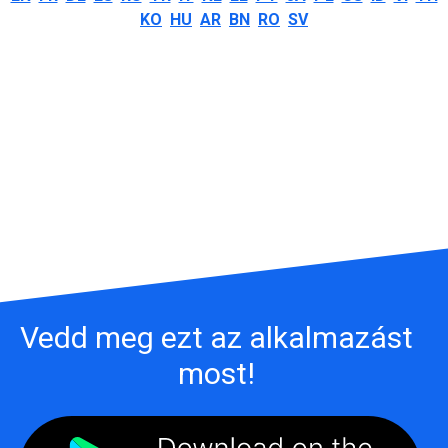
KO
HU
AR
BN
RO
SV
Vedd meg ezt az alkalmazást
most!