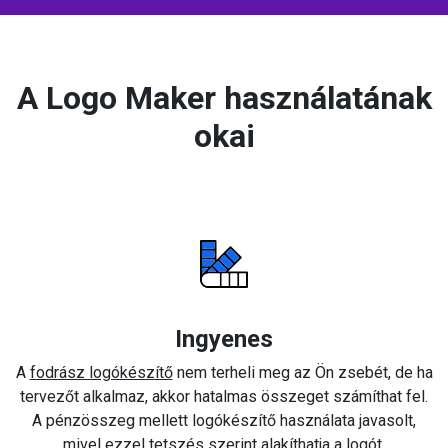
A Logo Maker használatának
okai
Ingyenes
A
fodrász logókészítő
nem terheli meg az Ön zsebét, de ha
tervezőt alkalmaz, akkor hatalmas összeget számíthat fel.
A pénzösszeg mellett logókészítő használata javasolt,
mivel ezzel tetszés szerint alakíthatja a logót.