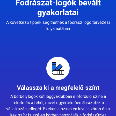
Fodrászat-logók bevált
gyakorlatai
A következő tippek segíthetnek a fodrász logó tervezési
folyamatában.
Válassza ki a megfelelő színt
A borbélylogók két leggyakrabban előforduló színe a
fekete és a fehér, mivel egyértelműen ábrázolják a
vállalkozás jellegét. Ezeken a színeken kívül a vörös és a
kék színt is széles körben használják a fodrászüzlet