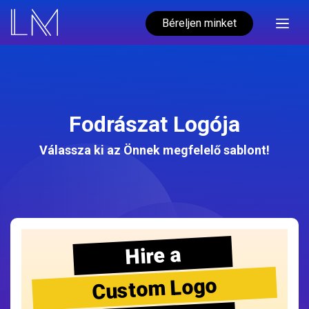
Béreljen minket
Fodrászat Logója
Válassza ki az Önnek megfelelő sablont!
Hire a
Custom Logo