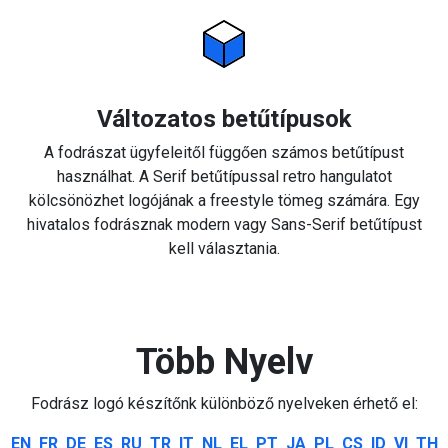
Változatos betűtípusok
A fodrászat ügyfeleitől függően számos betűtípust
használhat. A Serif betűtípussal retro hangulatot
kölcsönözhet logójának a freestyle tömeg számára. Egy
hivatalos fodrásznak modern vagy Sans-Serif betűtípust
kell választania.
Több Nyelv
Fodrász logó készítőnk különböző nyelveken érhető el:
EN
FR
DE
ES
RU
TR
IT
NL
EL
PT
JA
PL
CS
ID
VI
TH