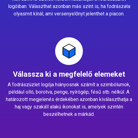
logóiban. Választhat azonban más színt is, ha fodrászata
olyasmit kínál, ami versenyelőnyt jelenthet a piacon.
Válassza ki a megfelelő elemeket
A fodrászüzlet logója hiányosnak számít a szimbólumok,
például olló, borotva, penge, nyírógép, fésű stb. nélkül. A
határozott megjelenés érdekében azonban kiválaszthatja a
haj vagy szakáll alakú ikonokat is, amelyek szintén
beszélhetnek a márkád.