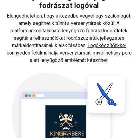
fodrászat logóval
Elengedhetetlen, hogy a kezedbe vegyél egy szalonlogót,
amely segíthet kitűnni a versenytársak közül. A
platformunkon található lenyűgöző fodrászlogóötletek
segítik a felhasználókat fodrászüzletük jellegzetes
márkaidentitásának kialakításában.
Logókészítőnkkel
könnyedén felülmúlhatja versenytársait, mivel néhány perc
alatt lenyűgöző emblémát készíthet.