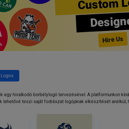
Custom L
Design
Hire Us
 Logos
egy hivalkodó borbélylogó tervezésével. A platformunkon kínált
 lehetővé teszi saját fodrászat logójának elkészítését anélkül,