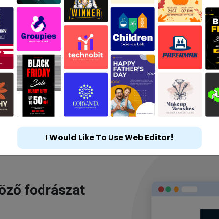
I Would Like To Use Web Editor!
göző fodrászat