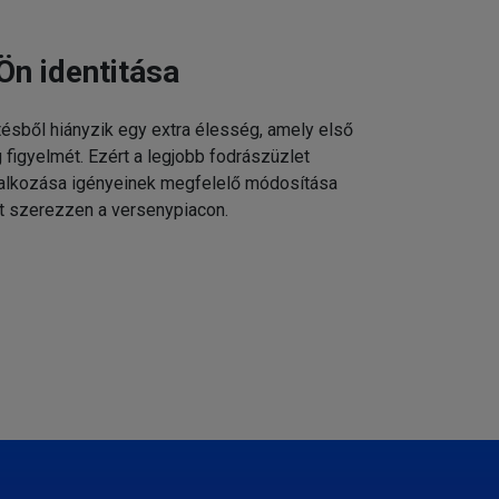
Ön identitása
tésből hiányzik egy extra élesség, amely első
g figyelmét. Ezért a legjobb fodrászüzlet
állalkozása igényeinek megfelelő módosítása
t szerezzen a versenypiacon.