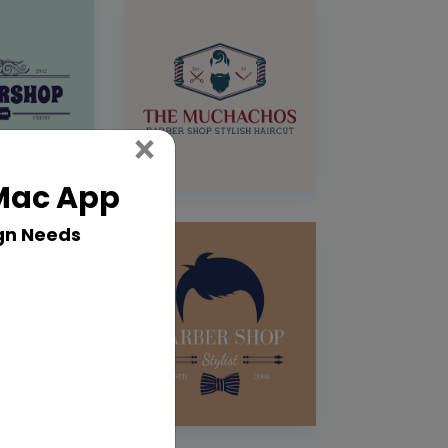
Close
×
 Mac App
gn Needs