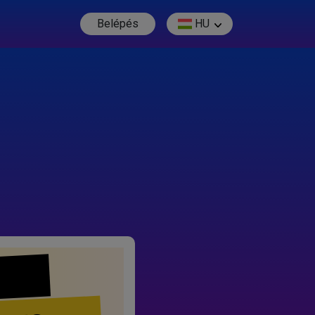
Belépés
HU