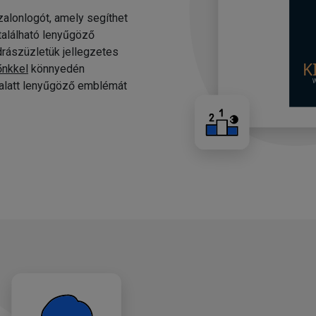
alonlogót, amely segíthet
 található lenyűgöző
drászüzletük jellegzetes
őnkkel
könnyedén
c alatt lenyűgöző emblémát