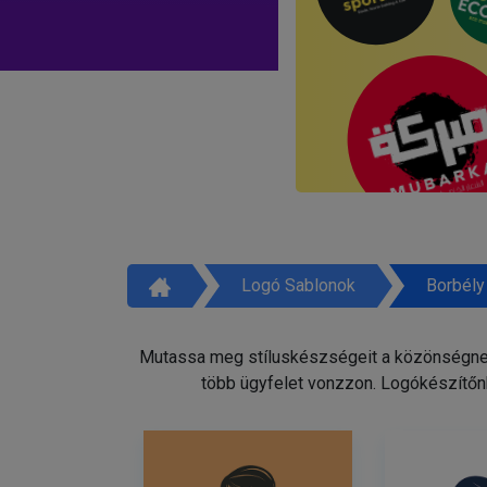
Logó Sablonok
Borbély
Mutassa meg stíluskészségeit a közönségnek 
több ügyfelet vonzzon. Logókészítőnk