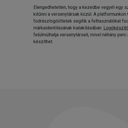
Elengedhetetlen, hogy a kezedbe vegyél egy sz
kitűnni a versenytársak közül. A platformunkon
fodrászlogóötletek segítik a felhasználókat fo
márkaidentitásának kialakításában.
Logókészít
felülmúlhatja versenytársait, mivel néhány per
készíthet.