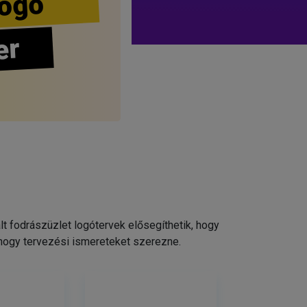
ogo
er
 fodrászüzlet logótervek elősegíthetik, hogy
 hogy tervezési ismereteket szerezne.