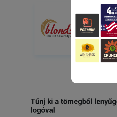
Tűnj ki a tömegből lenyű
logóval