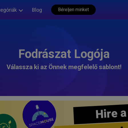
tegóriák
Blog
Béreljen minket
Fodrászat Logója
Válassza ki az Önnek megfelelő sablont!
Hire a