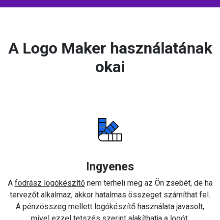
A Logo Maker használatának
okai
Ingyenes
A
fodrász logókészítő
nem terheli meg az Ön zsebét, de ha
tervezőt alkalmaz, akkor hatalmas összeget számíthat fel.
A pénzösszeg mellett logókészítő használata javasolt,
mivel ezzel tetszés szerint alakíthatja a logót.