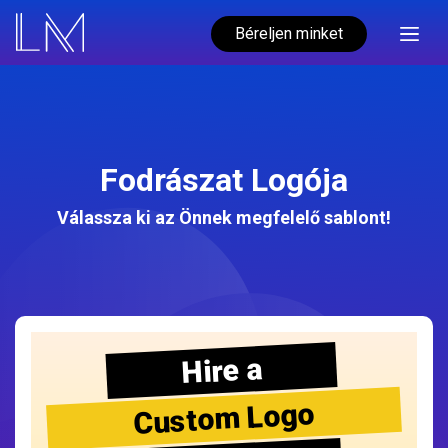
Béreljen minket
Fodrászat Logója
Válassza ki az Önnek megfelelő sablont!
Hire a
Custom Logo