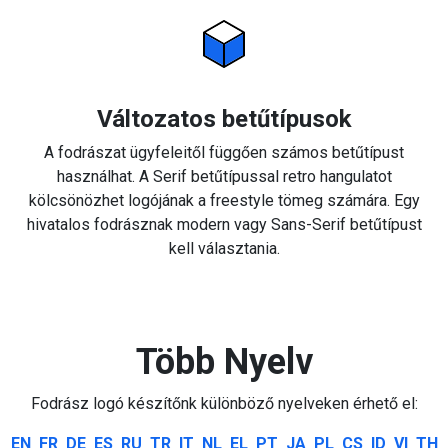
Változatos betűtípusok
A fodrászat ügyfeleitől függően számos betűtípust
használhat. A Serif betűtípussal retro hangulatot
kölcsönözhet logójának a freestyle tömeg számára. Egy
hivatalos fodrásznak modern vagy Sans-Serif betűtípust
kell választania.
Több Nyelv
Fodrász logó készítőnk különböző nyelveken érhető el:
EN
FR
DE
ES
RU
TR
IT
NL
EL
PT
JA
PL
CS
ID
VI
TH