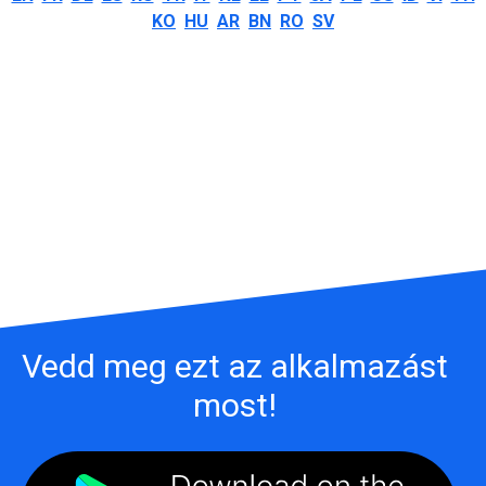
KO
HU
AR
BN
RO
SV
Vedd meg ezt az alkalmazást
most!