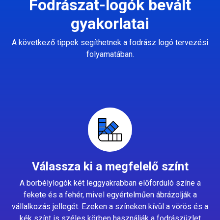
Fodrászat-logók bevált
gyakorlatai
A következő tippek segíthetnek a fodrász logó tervezési
folyamatában.
Válassza ki a megfelelő színt
A borbélylogók két leggyakrabban előforduló színe a
fekete és a fehér, mivel egyértelműen ábrázolják a
vállalkozás jellegét. Ezeken a színeken kívül a vörös és a
kék színt is széles körben használják a fodrászüzlet