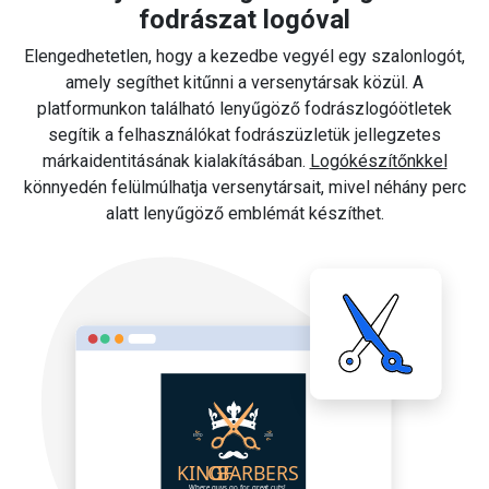
fodrászat logóval
Elengedhetetlen, hogy a kezedbe vegyél egy szalonlogót,
amely segíthet kitűnni a versenytársak közül. A
platformunkon található lenyűgöző fodrászlogóötletek
segítik a felhasználókat fodrászüzletük jellegzetes
márkaidentitásának kialakításában.
Logókészítőnkkel
könnyedén felülmúlhatja versenytársait, mivel néhány perc
alatt lenyűgöző emblémát készíthet.