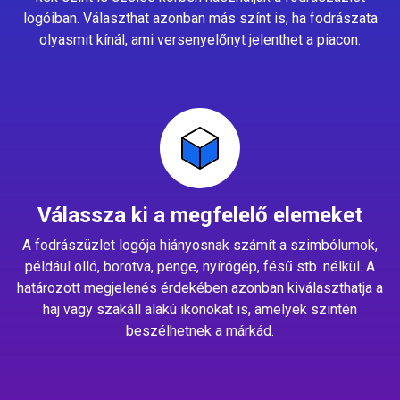
logóiban. Választhat azonban más színt is, ha fodrászata
olyasmit kínál, ami versenyelőnyt jelenthet a piacon.
Válassza ki a megfelelő elemeket
A fodrászüzlet logója hiányosnak számít a szimbólumok,
például olló, borotva, penge, nyírógép, fésű stb. nélkül. A
határozott megjelenés érdekében azonban kiválaszthatja a
haj vagy szakáll alakú ikonokat is, amelyek szintén
beszélhetnek a márkád.