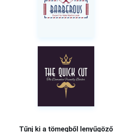
Tűnj ki a tömegből lenyűgöző