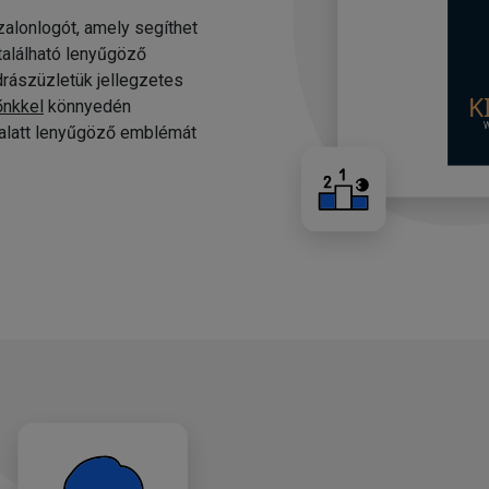
alonlogót, amely segíthet
 található lenyűgöző
drászüzletük jellegzetes
őnkkel
könnyedén
c alatt lenyűgöző emblémát