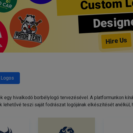
Custom L
Design
Hire Us
 Logos
egy hivalkodó borbélylogó tervezésével. A platformunkon kínált
 lehetővé teszi saját fodrászat logójának elkészítését anélkül,