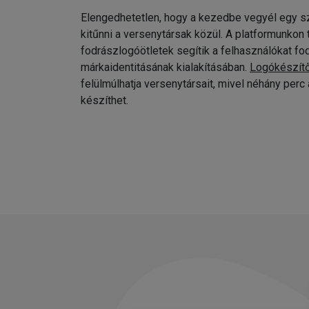
Elengedhetetlen, hogy a kezedbe vegyél egy sz
kitűnni a versenytársak közül. A platformunkon
fodrászlogóötletek segítik a felhasználókat fo
márkaidentitásának kialakításában.
Logókészít
felülmúlhatja versenytársait, mivel néhány per
készíthet.