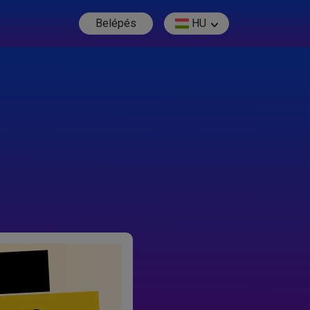
Belépés
HU