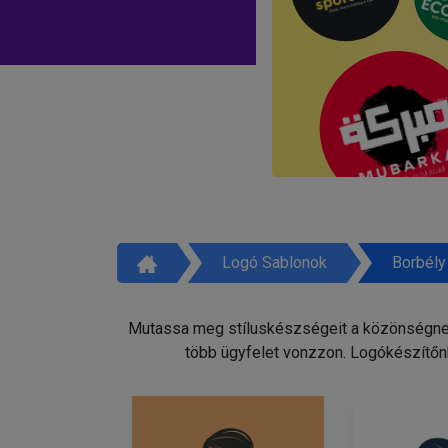
Logó Sablonok
Borbély
Mutassa meg stíluskészségeit a közönségnek 
több ügyfelet vonzzon. Logókészítőnk