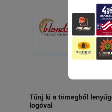
Tűnj ki a tömegből lenyű
logóval