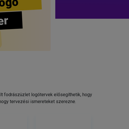
ogo
er
 fodrászüzlet logótervek elősegíthetik, hogy
 hogy tervezési ismereteket szerezne.