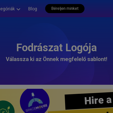
tegóriák
Blog
Béreljen minket
Fodrászat Logója
Válassza ki az Önnek megfelelő sablont!
Hire a