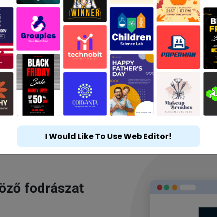
I Would Like To Use Web Editor!
göző fodrászat