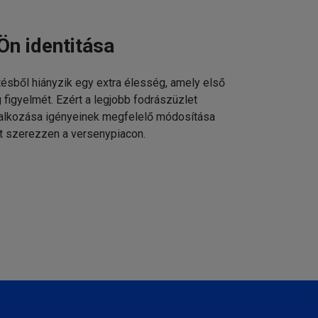
Ön identitása
tésből hiányzik egy extra élesség, amely első
g figyelmét. Ezért a legjobb fodrászüzlet
állalkozása igényeinek megfelelő módosítása
t szerezzen a versenypiacon.