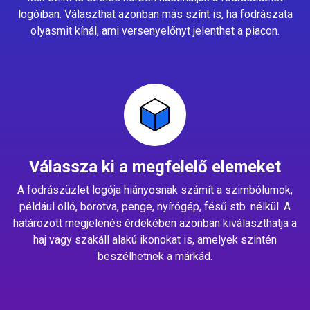
logóiban. Választhat azonban más színt is, ha fodrászata
olyasmit kínál, ami versenyelőnyt jelenthet a piacon.
Válassza ki a megfelelő elemeket
A fodrászüzlet logója hiányosnak számít a szimbólumok,
például olló, borotva, penge, nyírógép, fésű stb. nélkül. A
határozott megjelenés érdekében azonban kiválaszthatja a
haj vagy szakáll alakú ikonokat is, amelyek szintén
beszélhetnek a márkád.