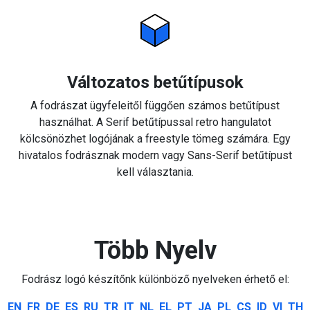
Változatos betűtípusok
A fodrászat ügyfeleitől függően számos betűtípust
használhat. A Serif betűtípussal retro hangulatot
kölcsönözhet logójának a freestyle tömeg számára. Egy
hivatalos fodrásznak modern vagy Sans-Serif betűtípust
kell választania.
Több Nyelv
Fodrász logó készítőnk különböző nyelveken érhető el:
EN
FR
DE
ES
RU
TR
IT
NL
EL
PT
JA
PL
CS
ID
VI
TH