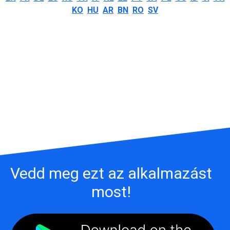
KO
HU
AR
BN
RO
SV
Vedd meg ezt az alkalmazást
most!