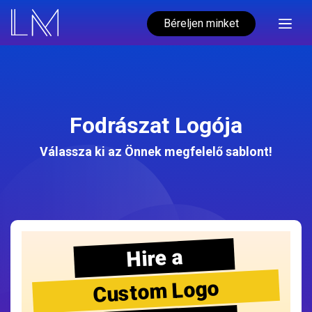
Béreljen minket
Fodrászat Logója
Válassza ki az Önnek megfelelő sablont!
Hire a
Custom Logo