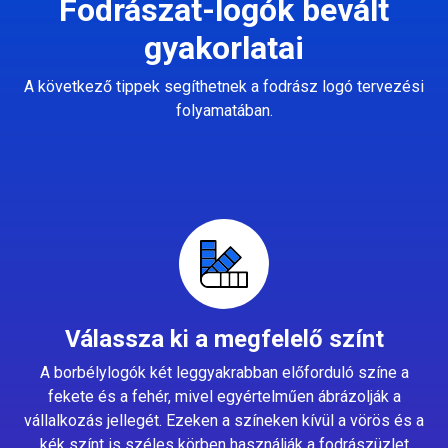
Fodrászat-logók bevált
gyakorlatai
A következő tippek segíthetnek a fodrász logó tervezési
folyamatában.
Válassza ki a megfelelő színt
A borbélylogók két leggyakrabban előforduló színe a
fekete és a fehér, mivel egyértelműen ábrázolják a
vállalkozás jellegét. Ezeken a színeken kívül a vörös és a
kék színt is széles körben használják a fodrászüzlet