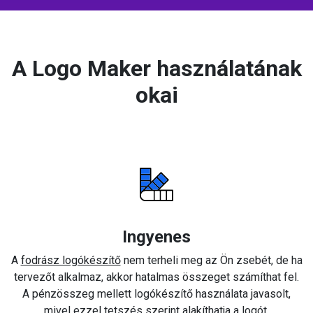
A Logo Maker használatának
okai
Ingyenes
A
fodrász logókészítő
nem terheli meg az Ön zsebét, de ha
tervezőt alkalmaz, akkor hatalmas összeget számíthat fel.
A pénzösszeg mellett logókészítő használata javasolt,
mivel ezzel tetszés szerint alakíthatja a logót.