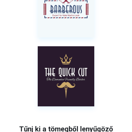
Tűnj ki a tömegből lenyűgöző