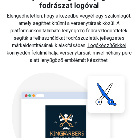
fodrászat logóval
Elengedhetetlen, hogy a kezedbe vegyél egy szalonlogót,
amely segíthet kitűnni a versenytársak közül. A
platformunkon található lenyűgöző fodrászlogóötletek
segítik a felhasználókat fodrászüzletük jellegzetes
márkaidentitásának kialakításában.
Logókészítőnkkel
könnyedén felülmúlhatja versenytársait, mivel néhány perc
alatt lenyűgöző emblémát készíthet.