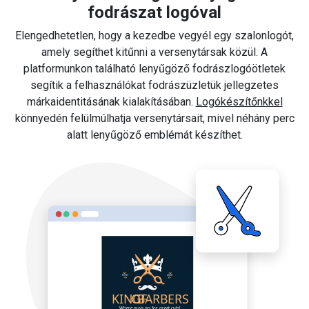
fodrászat logóval
Elengedhetetlen, hogy a kezedbe vegyél egy szalonlogót,
amely segíthet kitűnni a versenytársak közül. A
platformunkon található lenyűgöző fodrászlogóötletek
segítik a felhasználókat fodrászüzletük jellegzetes
márkaidentitásának kialakításában.
Logókészítőnkkel
könnyedén felülmúlhatja versenytársait, mivel néhány perc
alatt lenyűgöző emblémát készíthet.