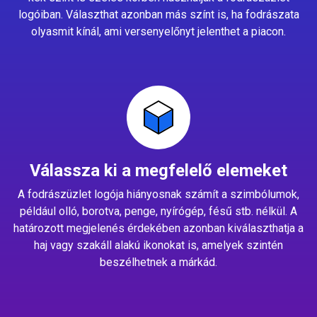
logóiban. Választhat azonban más színt is, ha fodrászata
olyasmit kínál, ami versenyelőnyt jelenthet a piacon.
Válassza ki a megfelelő elemeket
A fodrászüzlet logója hiányosnak számít a szimbólumok,
például olló, borotva, penge, nyírógép, fésű stb. nélkül. A
határozott megjelenés érdekében azonban kiválaszthatja a
haj vagy szakáll alakú ikonokat is, amelyek szintén
beszélhetnek a márkád.