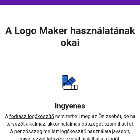
A Logo Maker használatának
okai
Ingyenes
A
fodrász logókészítő
nem terheli meg az Ön zsebét, de ha
tervezőt alkalmaz, akkor hatalmas összeget számíthat fel.
A pénzösszeg mellett logókészítő használata javasolt,
mivel ezzel tetszés szerint alakíthatja a logót.