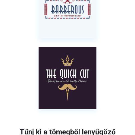
Tűnj ki a tömegből lenyűgöző