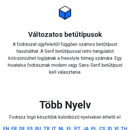
Változatos betűtípusok
A fodrászat ügyfeleitől függően számos betűtípust
használhat. A Serif betűtípussal retro hangulatot
kölcsönözhet logójának a freestyle tömeg számára. Egy
hivatalos fodrásznak modern vagy Sans-Serif betűtípust
kell választania.
Több Nyelv
Fodrász logó készítőnk különböző nyelveken érhető el:
EN
FR
DE
ES
RU
TR
IT
NL
EL
PT
JA
PL
CS
ID
VI
TH