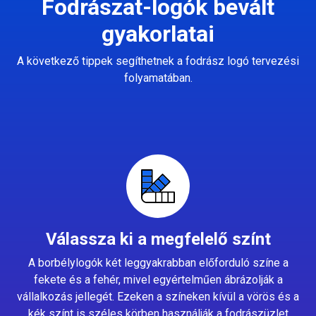
Fodrászat-logók bevált
gyakorlatai
A következő tippek segíthetnek a fodrász logó tervezési
folyamatában.
Válassza ki a megfelelő színt
A borbélylogók két leggyakrabban előforduló színe a
fekete és a fehér, mivel egyértelműen ábrázolják a
vállalkozás jellegét. Ezeken a színeken kívül a vörös és a
kék színt is széles körben használják a fodrászüzlet