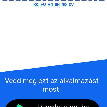
KO
HU
AR
BN
RO
SV
Vedd meg ezt az alkalmazást
most!