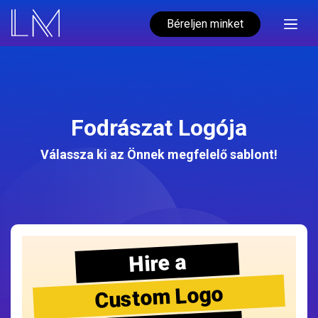
Béreljen minket
Fodrászat Logója
Válassza ki az Önnek megfelelő sablont!
Hire a
Custom Logo