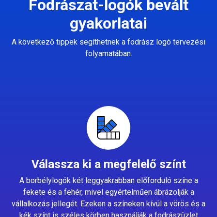
Fodrászat-logók bevált
gyakorlatai
A következő tippek segíthetnek a fodrász logó tervezési
folyamatában.
Válassza ki a megfelelő színt
A borbélylogók két leggyakrabban előforduló színe a
fekete és a fehér, mivel egyértelműen ábrázolják a
vállalkozás jellegét. Ezeken a színeken kívül a vörös és a
kék színt is széles körben használják a fodrászüzlet