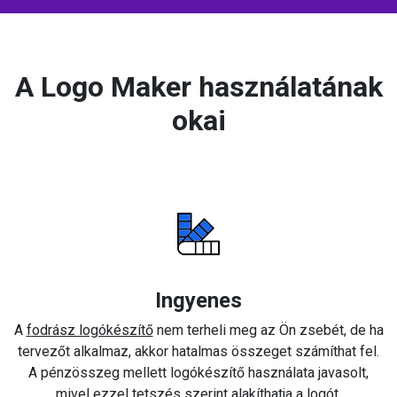
A Logo Maker használatának
okai
Ingyenes
A
fodrász logókészítő
nem terheli meg az Ön zsebét, de ha
tervezőt alkalmaz, akkor hatalmas összeget számíthat fel.
A pénzösszeg mellett logókészítő használata javasolt,
mivel ezzel tetszés szerint alakíthatja a logót.