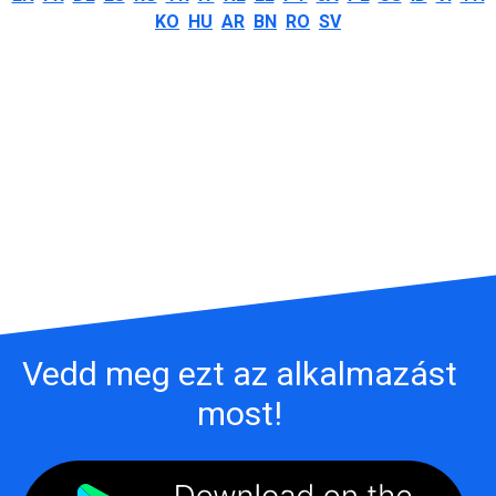
KO
HU
AR
BN
RO
SV
Vedd meg ezt az alkalmazást
most!