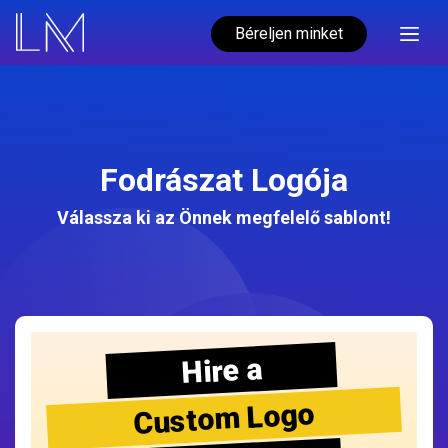
Béreljen minket
Fodrászat Logója
Válassza ki az Önnek megfelelő sablont!
Hire a
Custom Logo