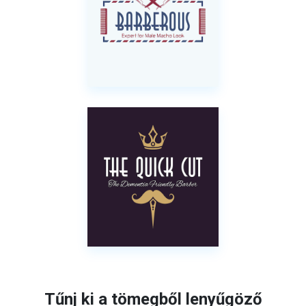
Tűnj ki a tömegből lenyűgöző