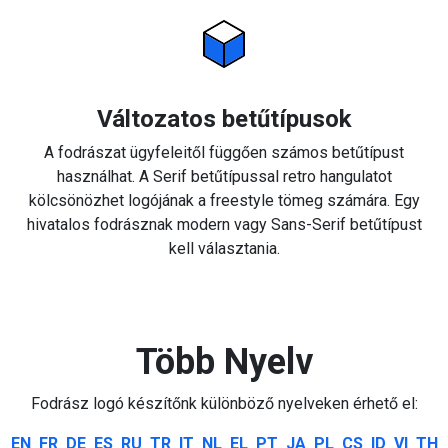
Változatos betűtípusok
A fodrászat ügyfeleitől függően számos betűtípust
használhat. A Serif betűtípussal retro hangulatot
kölcsönözhet logójának a freestyle tömeg számára. Egy
hivatalos fodrásznak modern vagy Sans-Serif betűtípust
kell választania.
Több Nyelv
Fodrász logó készítőnk különböző nyelveken érhető el:
EN
FR
DE
ES
RU
TR
IT
NL
EL
PT
JA
PL
CS
ID
VI
TH