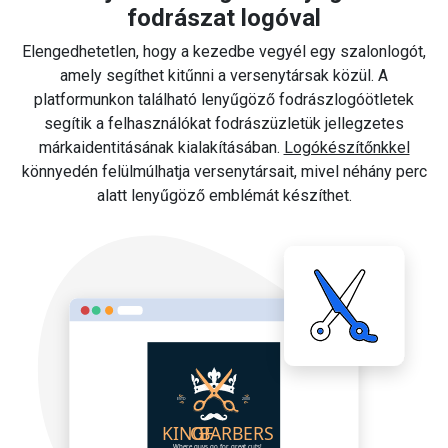
fodrászat logóval
Elengedhetetlen, hogy a kezedbe vegyél egy szalonlogót,
amely segíthet kitűnni a versenytársak közül. A
platformunkon található lenyűgöző fodrászlogóötletek
segítik a felhasználókat fodrászüzletük jellegzetes
márkaidentitásának kialakításában.
Logókészítőnkkel
könnyedén felülmúlhatja versenytársait, mivel néhány perc
alatt lenyűgöző emblémát készíthet.