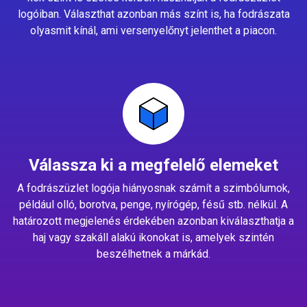
logóiban. Választhat azonban más színt is, ha fodrászata
olyasmit kínál, ami versenyelőnyt jelenthet a piacon.
Válassza ki a megfelelő elemeket
A fodrászüzlet logója hiányosnak számít a szimbólumok,
például olló, borotva, penge, nyírógép, fésű stb. nélkül. A
határozott megjelenés érdekében azonban kiválaszthatja a
haj vagy szakáll alakú ikonokat is, amelyek szintén
beszélhetnek a márkád.