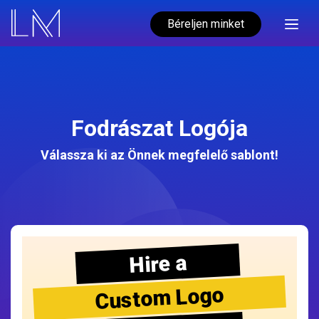
Béreljen minket
Fodrászat Logója
Válassza ki az Önnek megfelelő sablont!
Hire a
Custom Logo