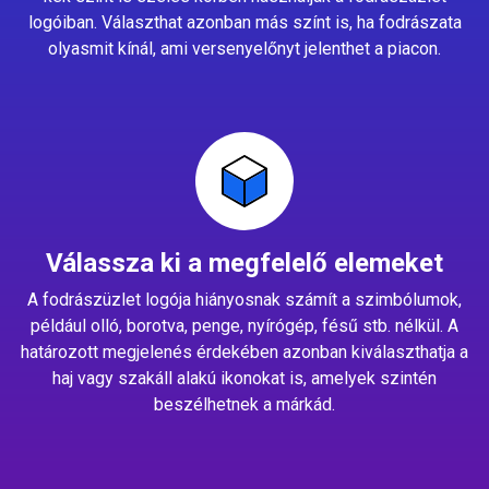
logóiban. Választhat azonban más színt is, ha fodrászata
olyasmit kínál, ami versenyelőnyt jelenthet a piacon.
Válassza ki a megfelelő elemeket
A fodrászüzlet logója hiányosnak számít a szimbólumok,
például olló, borotva, penge, nyírógép, fésű stb. nélkül. A
határozott megjelenés érdekében azonban kiválaszthatja a
haj vagy szakáll alakú ikonokat is, amelyek szintén
beszélhetnek a márkád.