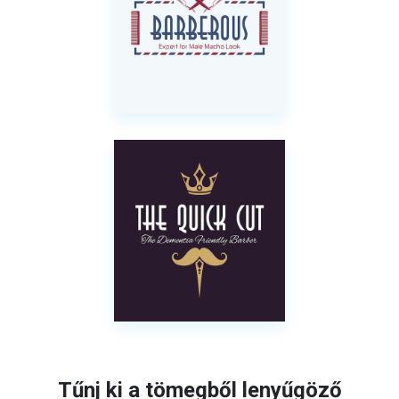
Tűnj ki a tömegből lenyűgöző