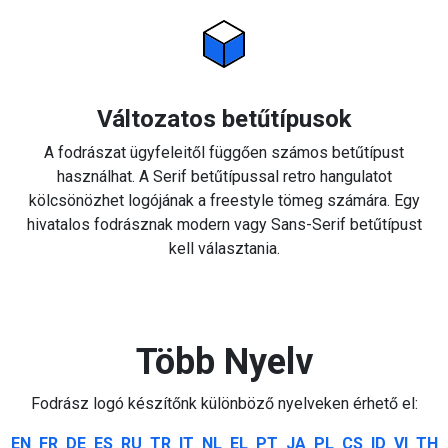
Változatos betűtípusok
A fodrászat ügyfeleitől függően számos betűtípust
használhat. A Serif betűtípussal retro hangulatot
kölcsönözhet logójának a freestyle tömeg számára. Egy
hivatalos fodrásznak modern vagy Sans-Serif betűtípust
kell választania.
Több Nyelv
Fodrász logó készítőnk különböző nyelveken érhető el:
EN
FR
DE
ES
RU
TR
IT
NL
EL
PT
JA
PL
CS
ID
VI
TH