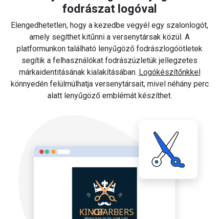
fodrászat logóval
Elengedhetetlen, hogy a kezedbe vegyél egy szalonlogót,
amely segíthet kitűnni a versenytársak közül. A
platformunkon található lenyűgöző fodrászlogóötletek
segítik a felhasználókat fodrászüzletük jellegzetes
márkaidentitásának kialakításában.
Logókészítőnkkel
könnyedén felülmúlhatja versenytársait, mivel néhány perc
alatt lenyűgöző emblémát készíthet.