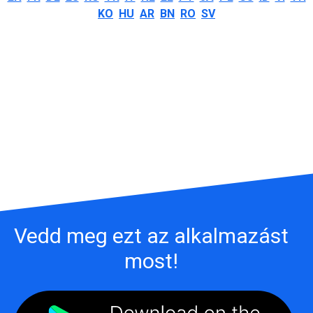
KO
HU
AR
BN
RO
SV
Vedd meg ezt az alkalmazást
most!