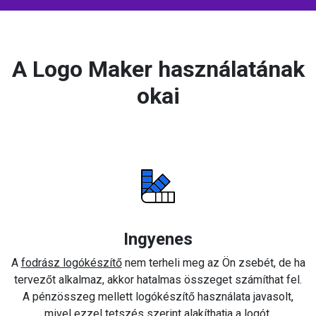
A Logo Maker használatának
okai
Ingyenes
A
fodrász logókészítő
nem terheli meg az Ön zsebét, de ha
tervezőt alkalmaz, akkor hatalmas összeget számíthat fel.
A pénzösszeg mellett logókészítő használata javasolt,
mivel ezzel tetszés szerint alakíthatja a logót.