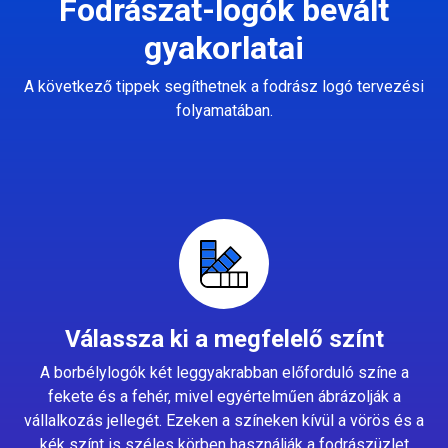
Fodrászat-logók bevált
gyakorlatai
A következő tippek segíthetnek a fodrász logó tervezési
folyamatában.
Válassza ki a megfelelő színt
A borbélylogók két leggyakrabban előforduló színe a
fekete és a fehér, mivel egyértelműen ábrázolják a
vállalkozás jellegét. Ezeken a színeken kívül a vörös és a
kék színt is széles körben használják a fodrászüzlet