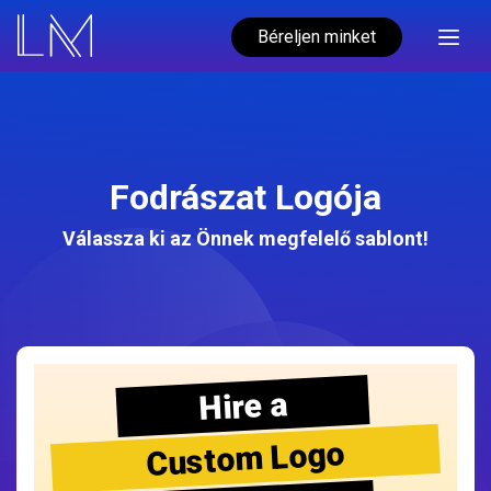
Béreljen minket
Fodrászat Logója
Válassza ki az Önnek megfelelő sablont!
Hire a
Custom Logo