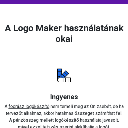
A Logo Maker használatának
okai
Ingyenes
A
fodrász logókészítő
nem terheli meg az Ön zsebét, de ha
tervezőt alkalmaz, akkor hatalmas összeget számíthat fel.
A pénzösszeg mellett logókészítő használata javasolt,
mivel ezzel tetszés szerint alakíthatja a logót.