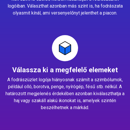
logóiban. Választhat azonban más színt is, ha fodrászata
olyasmit kínál, ami versenyelőnyt jelenthet a piacon.
Válassza ki a megfelelő elemeket
A fodrászüzlet logója hiányosnak számít a szimbólumok,
például olló, borotva, penge, nyírógép, fésű stb. nélkül. A
határozott megjelenés érdekében azonban kiválaszthatja a
haj vagy szakáll alakú ikonokat is, amelyek szintén
beszélhetnek a márkád.