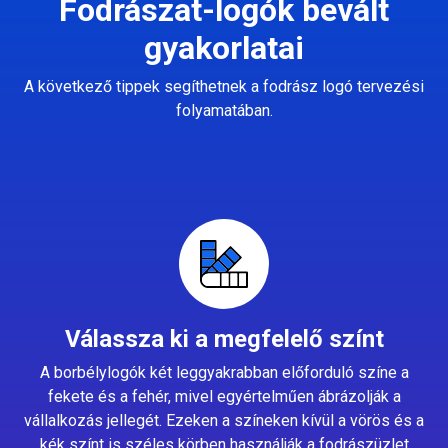
Fodrászat-logók bevált
gyakorlatai
A következő tippek segíthetnek a fodrász logó tervezési
folyamatában.
Válassza ki a megfelelő színt
A borbélylogók két leggyakrabban előforduló színe a
fekete és a fehér, mivel egyértelműen ábrázolják a
vállalkozás jellegét. Ezeken a színeken kívül a vörös és a
kék színt is széles körben használják a fodrászüzlet