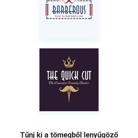
Tűnj ki a tömegből lenyűgöző