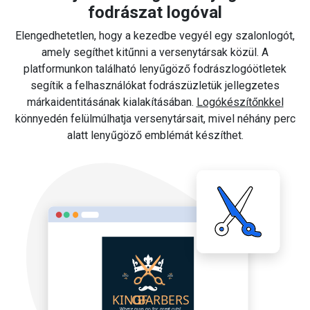
fodrászat logóval
Elengedhetetlen, hogy a kezedbe vegyél egy szalonlogót,
amely segíthet kitűnni a versenytársak közül. A
platformunkon található lenyűgöző fodrászlogóötletek
segítik a felhasználókat fodrászüzletük jellegzetes
márkaidentitásának kialakításában.
Logókészítőnkkel
könnyedén felülmúlhatja versenytársait, mivel néhány perc
alatt lenyűgöző emblémát készíthet.