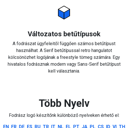
Változatos betűtípusok
A fodrászat ügyfeleitől függően számos betűtípust
használhat. A Serif betűtípussal retro hangulatot
kölcsönözhet logójának a freestyle tömeg számára. Egy
hivatalos fodrásznak modern vagy Sans-Serif betűtípust
kell választania.
Több Nyelv
Fodrász logó készítőnk különböző nyelveken érhető el:
EN
FR
DE
ES
RU
TR
IT
NL
EL
PT
JA
PL
CS
ID
VI
TH