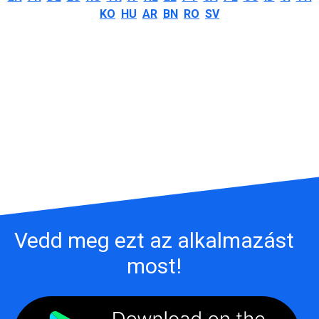
KO
HU
AR
BN
RO
SV
Vedd meg ezt az alkalmazást
most!