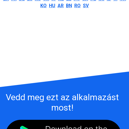
KO
HU
AR
BN
RO
SV
Vedd meg ezt az alkalmazást
most!