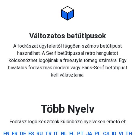
Változatos betűtípusok
A fodrászat ügyfeleitől függően számos betűtípust
használhat. A Serif betűtípussal retro hangulatot
kölcsönözhet logójának a freestyle tömeg számára. Egy
hivatalos fodrásznak modern vagy Sans-Serif betűtípust
kell választania.
Több Nyelv
Fodrász logó készítőnk különböző nyelveken érhető el:
EN
FR
DE
ES
RU
TR
IT
NL
EL
PT
JA
PL
CS
ID
VI
TH