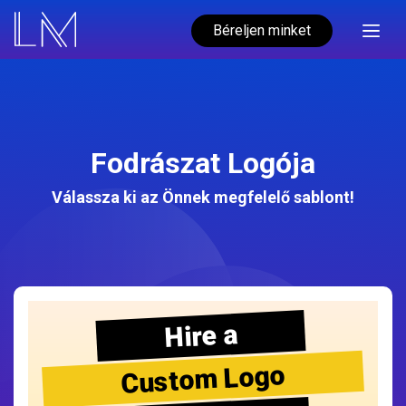
Béreljen minket
Fodrászat Logója
Válassza ki az Önnek megfelelő sablont!
Hire a
Custom Logo