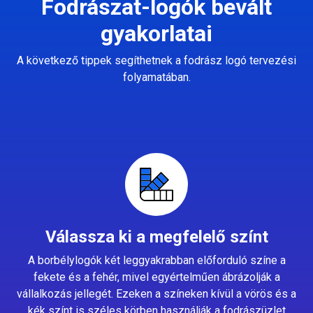
Fodrászat-logók bevált
gyakorlatai
A következő tippek segíthetnek a fodrász logó tervezési
folyamatában.
Válassza ki a megfelelő színt
A borbélylogók két leggyakrabban előforduló színe a
fekete és a fehér, mivel egyértelműen ábrázolják a
vállalkozás jellegét. Ezeken a színeken kívül a vörös és a
kék színt is széles körben használják a fodrászüzlet