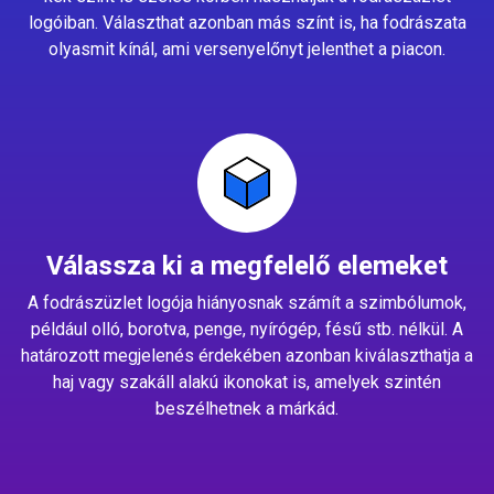
logóiban. Választhat azonban más színt is, ha fodrászata
olyasmit kínál, ami versenyelőnyt jelenthet a piacon.
Válassza ki a megfelelő elemeket
A fodrászüzlet logója hiányosnak számít a szimbólumok,
például olló, borotva, penge, nyírógép, fésű stb. nélkül. A
határozott megjelenés érdekében azonban kiválaszthatja a
haj vagy szakáll alakú ikonokat is, amelyek szintén
beszélhetnek a márkád.