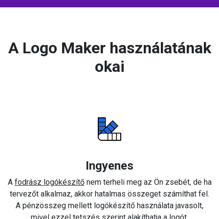
A Logo Maker használatának
okai
Ingyenes
A
fodrász logókészítő
nem terheli meg az Ön zsebét, de ha
tervezőt alkalmaz, akkor hatalmas összeget számíthat fel.
A pénzösszeg mellett logókészítő használata javasolt,
mivel ezzel tetszés szerint alakíthatja a logót.