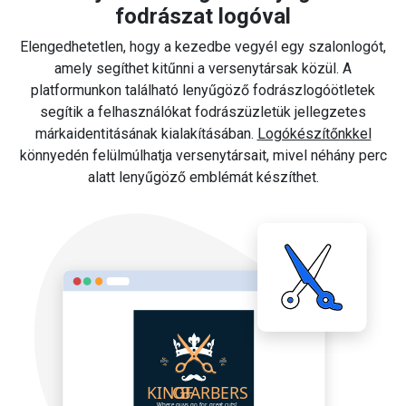
fodrászat logóval
Elengedhetetlen, hogy a kezedbe vegyél egy szalonlogót,
amely segíthet kitűnni a versenytársak közül. A
platformunkon található lenyűgöző fodrászlogóötletek
segítik a felhasználókat fodrászüzletük jellegzetes
márkaidentitásának kialakításában.
Logókészítőnkkel
könnyedén felülmúlhatja versenytársait, mivel néhány perc
alatt lenyűgöző emblémát készíthet.