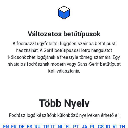
Változatos betűtípusok
A fodrászat ügyfeleitől függően számos betűtípust
használhat. A Serif betűtípussal retro hangulatot
kölcsönözhet logójának a freestyle tömeg számára. Egy
hivatalos fodrásznak modern vagy Sans-Serif betűtípust
kell választania.
Több Nyelv
Fodrász logó készítőnk különböző nyelveken érhető el:
EN
FR
DE
ES
RU
TR
IT
NL
EL
PT
JA
PL
CS
ID
VI
TH