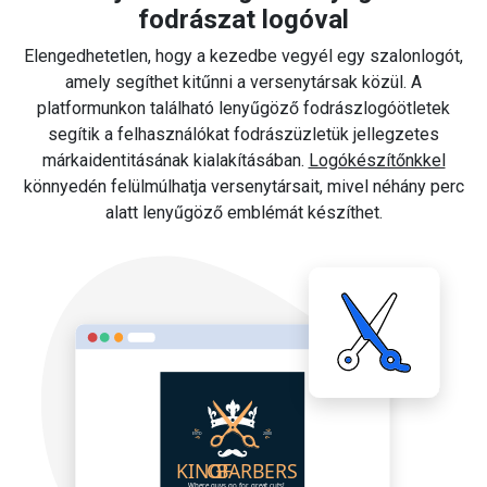
fodrászat logóval
Elengedhetetlen, hogy a kezedbe vegyél egy szalonlogót,
amely segíthet kitűnni a versenytársak közül. A
platformunkon található lenyűgöző fodrászlogóötletek
segítik a felhasználókat fodrászüzletük jellegzetes
márkaidentitásának kialakításában.
Logókészítőnkkel
könnyedén felülmúlhatja versenytársait, mivel néhány perc
alatt lenyűgöző emblémát készíthet.