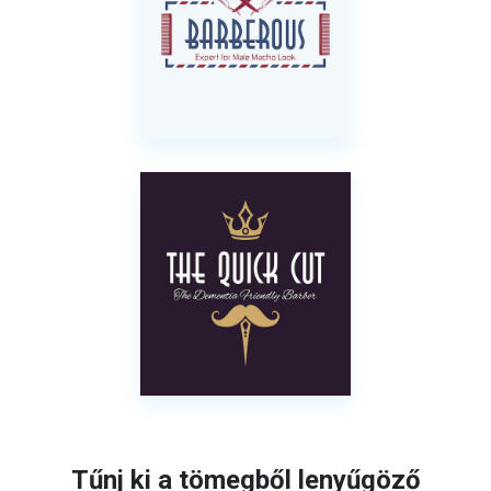
Tűnj ki a tömegből lenyűgöző