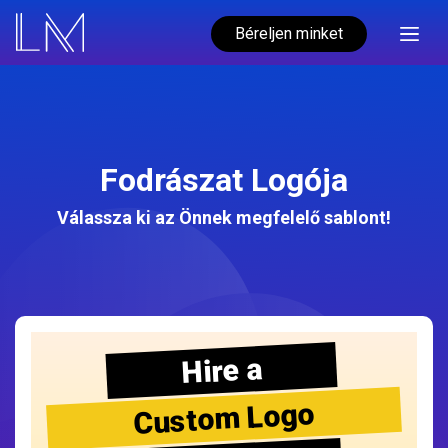
Béreljen minket
Fodrászat Logója
Válassza ki az Önnek megfelelő sablont!
Hire a
Custom Logo