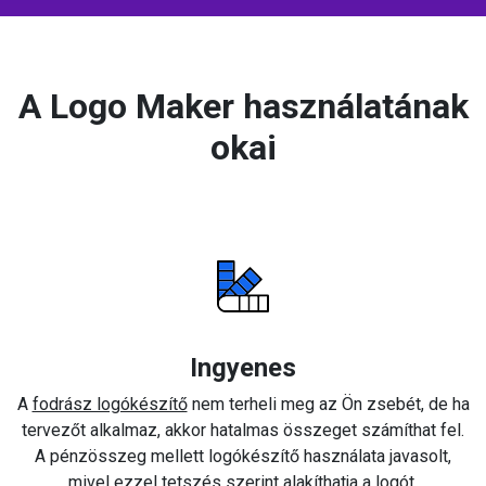
A Logo Maker használatának
okai
Ingyenes
A
fodrász logókészítő
nem terheli meg az Ön zsebét, de ha
tervezőt alkalmaz, akkor hatalmas összeget számíthat fel.
A pénzösszeg mellett logókészítő használata javasolt,
mivel ezzel tetszés szerint alakíthatja a logót.