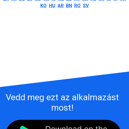
KO
HU
AR
BN
RO
SV
Vedd meg ezt az alkalmazást
most!