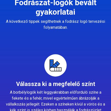
Fodrászat-logók bevált
gyakorlatai
A következő tippek segíthetnek a fodrász logó tervezési
folyamatában.
Válassza ki a megfelelő színt
A borbélylogók két leggyakrabban előforduló színe a
fekete és a fehér, mivel egyértelműen ábrázolják a
vállalkozás jellegét. Ezeken a színeken kívül a vörös és a
kék színt is széles körben használják a fodrászüzlet