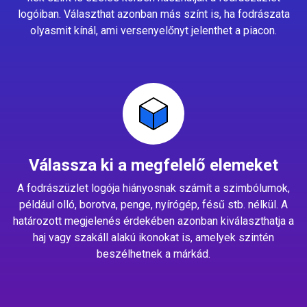
logóiban. Választhat azonban más színt is, ha fodrászata
olyasmit kínál, ami versenyelőnyt jelenthet a piacon.
Válassza ki a megfelelő elemeket
A fodrászüzlet logója hiányosnak számít a szimbólumok,
például olló, borotva, penge, nyírógép, fésű stb. nélkül. A
határozott megjelenés érdekében azonban kiválaszthatja a
haj vagy szakáll alakú ikonokat is, amelyek szintén
beszélhetnek a márkád.