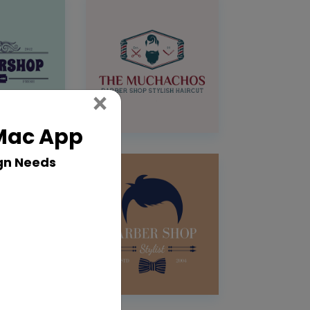
Close
×
 Mac App
gn Needs