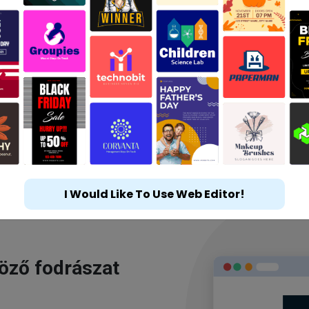
I Would Like To Use Web Editor!
göző fodrászat