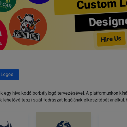
Custom L
Design
Hire Us
 Logos
egy hivalkodó borbélylogó tervezésével. A platformunkon kínált
 lehetővé teszi saját fodrászat logójának elkészítését anélkül,