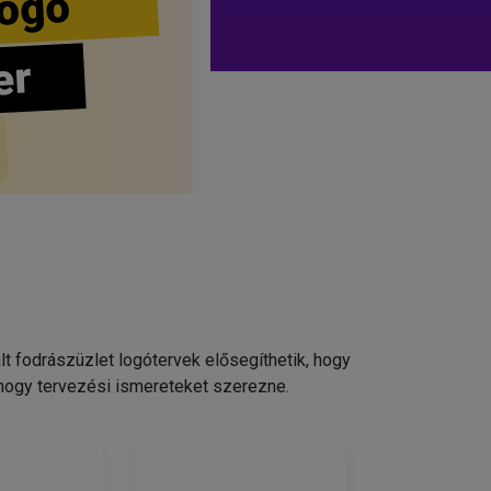
ogo
er
 fodrászüzlet logótervek elősegíthetik, hogy
 hogy tervezési ismereteket szerezne.