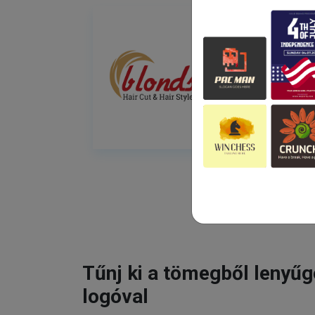
Tűnj ki a tömegből lenyű
logóval