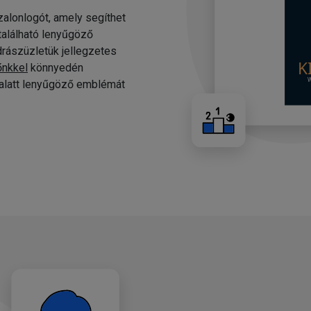
alonlogót, amely segíthet
 található lenyűgöző
drászüzletük jellegzetes
őnkkel
könnyedén
c alatt lenyűgöző emblémát