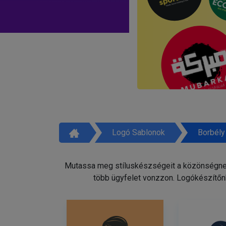
Logó Sablonok
Borbély
Mutassa meg stíluskészségeit a közönségnek 
több ügyfelet vonzzon. Logókészítőnk