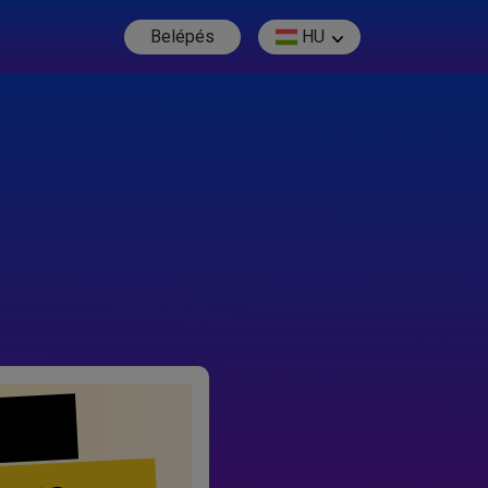
Belépés
HU