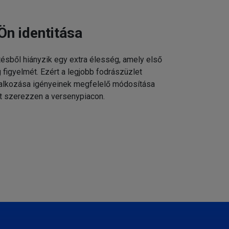
Ön identitása
tésből hiányzik egy extra élesség, amely első
g figyelmét. Ezért a legjobb fodrászüzlet
állalkozása igényeinek megfelelő módosítása
t szerezzen a versenypiacon.