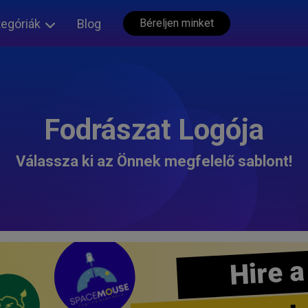
tegóriák
Blog
Béreljen minket
Fodrászat Logója
Válassza ki az Önnek megfelelő sablont!
Hire a