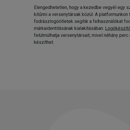
Elengedhetetlen, hogy a kezedbe vegyél egy sz
kitűnni a versenytársak közül. A platformunkon
fodrászlogóötletek segítik a felhasználókat fo
márkaidentitásának kialakításában.
Logókészít
felülmúlhatja versenytársait, mivel néhány per
készíthet.