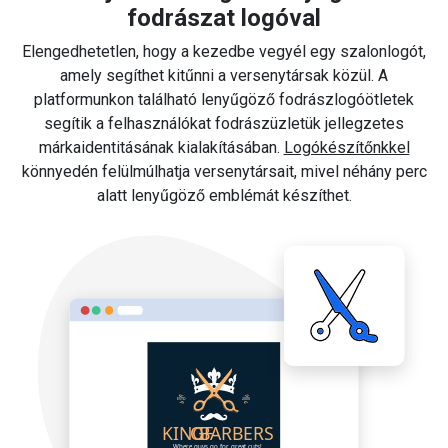
fodrászat logóval
Elengedhetetlen, hogy a kezedbe vegyél egy szalonlogót,
amely segíthet kitűnni a versenytársak közül. A
platformunkon található lenyűgöző fodrászlogóötletek
segítik a felhasználókat fodrászüzletük jellegzetes
márkaidentitásának kialakításában.
Logókészítőnkkel
könnyedén felülmúlhatja versenytársait, mivel néhány perc
alatt lenyűgöző emblémát készíthet.