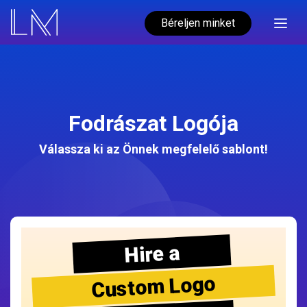
Béreljen minket
Fodrászat Logója
Válassza ki az Önnek megfelelő sablont!
Hire a
Custom Logo