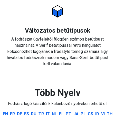
Változatos betűtípusok
A fodrászat ügyfeleitől függően számos betűtípust
használhat. A Serif betűtípussal retro hangulatot
kölcsönözhet logójának a freestyle tömeg számára. Egy
hivatalos fodrásznak modern vagy Sans-Serif betűtípust
kell választania.
Több Nyelv
Fodrász logó készítőnk különböző nyelveken érhető el:
EN
FR
DE
ES
RU
TR
IT
NL
EL
PT
JA
PL
CS
ID
VI
TH