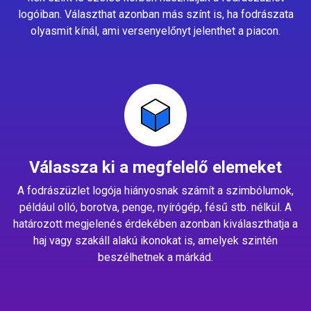
logóiban. Választhat azonban más színt is, ha fodrászata
olyasmit kínál, ami versenyelőnyt jelenthet a piacon.
Válassza ki a megfelelő elemeket
A fodrászüzlet logója hiányosnak számít a szimbólumok,
például olló, borotva, penge, nyírógép, fésű stb. nélkül. A
határozott megjelenés érdekében azonban kiválaszthatja a
haj vagy szakáll alakú ikonokat is, amelyek szintén
beszélhetnek a márkád.