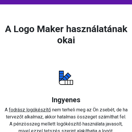
A Logo Maker használatának
okai
Ingyenes
A
fodrász logókészítő
nem terheli meg az Ön zsebét, de ha
tervezőt alkalmaz, akkor hatalmas összeget számíthat fel.
A pénzösszeg mellett logókészítő használata javasolt,
mivel ezzel tetszés szerint alakíthatja a logót.