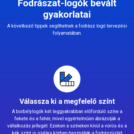
Fodrászat-logók bevált
gyakorlatai
A következő tippek segíthetnek a fodrász logó tervezési
folyamatában.
Válassza ki a megfelelő színt
A borbélylogók két leggyakrabban előforduló színe a
fekete és a fehér, mivel egyértelműen ábrázolják a
vállalkozás jellegét. Ezeken a színeken kívül a vörös és a
kék színt is széles körben használják a fodrászüzlet