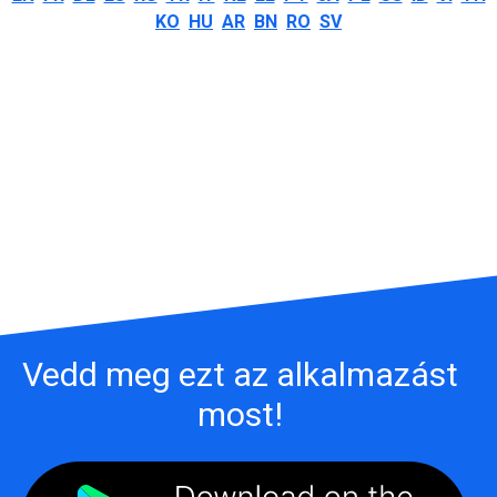
KO
HU
AR
BN
RO
SV
Vedd meg ezt az alkalmazást
most!