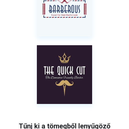
Tűnj ki a tömegből lenyűgöző