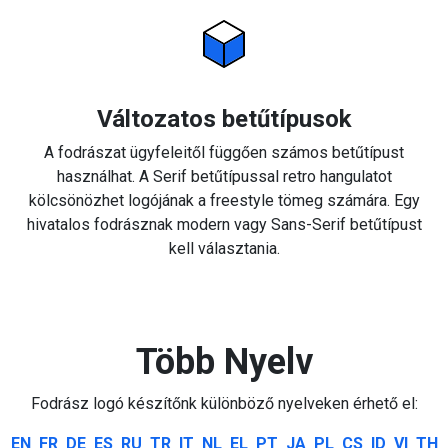
Változatos betűtípusok
A fodrászat ügyfeleitől függően számos betűtípust
használhat. A Serif betűtípussal retro hangulatot
kölcsönözhet logójának a freestyle tömeg számára. Egy
hivatalos fodrásznak modern vagy Sans-Serif betűtípust
kell választania.
Több Nyelv
Fodrász logó készítőnk különböző nyelveken érhető el:
EN
FR
DE
ES
RU
TR
IT
NL
EL
PT
JA
PL
CS
ID
VI
TH