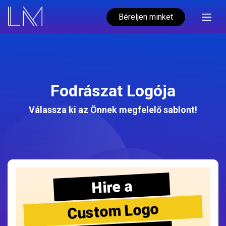
Béreljen minket
Fodrászat Logója
Válassza ki az Önnek megfelelő sablont!
Hire a
Custom Logo