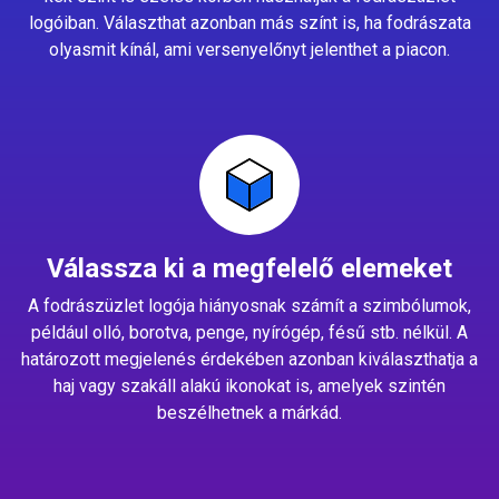
logóiban. Választhat azonban más színt is, ha fodrászata
olyasmit kínál, ami versenyelőnyt jelenthet a piacon.
Válassza ki a megfelelő elemeket
A fodrászüzlet logója hiányosnak számít a szimbólumok,
például olló, borotva, penge, nyírógép, fésű stb. nélkül. A
határozott megjelenés érdekében azonban kiválaszthatja a
haj vagy szakáll alakú ikonokat is, amelyek szintén
beszélhetnek a márkád.