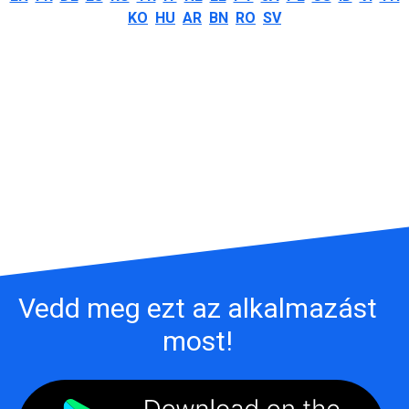
KO
HU
AR
BN
RO
SV
Vedd meg ezt az alkalmazást
most!