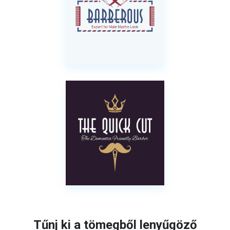
Tűnj ki a tömegből lenyűgöző