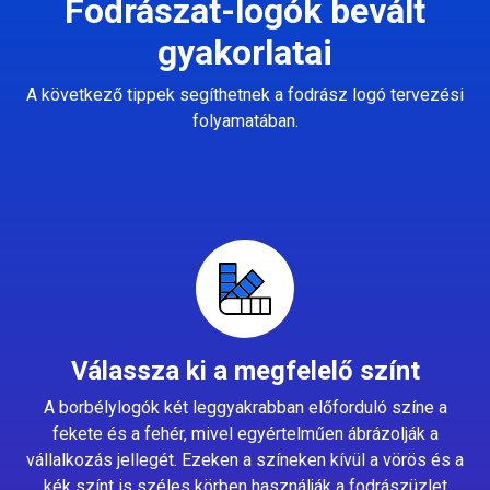
Fodrászat-logók bevált
gyakorlatai
A következő tippek segíthetnek a fodrász logó tervezési
folyamatában.
Válassza ki a megfelelő színt
A borbélylogók két leggyakrabban előforduló színe a
fekete és a fehér, mivel egyértelműen ábrázolják a
vállalkozás jellegét. Ezeken a színeken kívül a vörös és a
kék színt is széles körben használják a fodrászüzlet