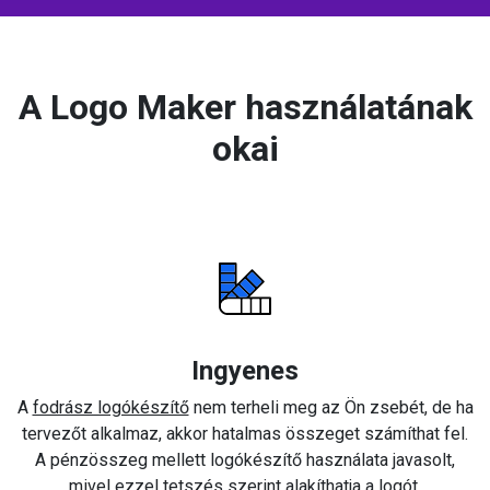
A Logo Maker használatának
okai
Ingyenes
A
fodrász logókészítő
nem terheli meg az Ön zsebét, de ha
tervezőt alkalmaz, akkor hatalmas összeget számíthat fel.
A pénzösszeg mellett logókészítő használata javasolt,
mivel ezzel tetszés szerint alakíthatja a logót.