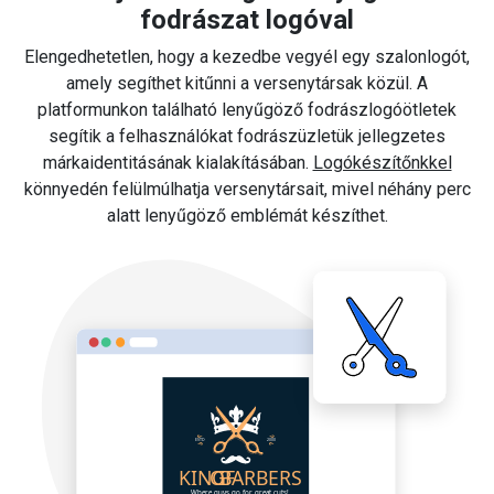
fodrászat logóval
Elengedhetetlen, hogy a kezedbe vegyél egy szalonlogót,
amely segíthet kitűnni a versenytársak közül. A
platformunkon található lenyűgöző fodrászlogóötletek
segítik a felhasználókat fodrászüzletük jellegzetes
márkaidentitásának kialakításában.
Logókészítőnkkel
könnyedén felülmúlhatja versenytársait, mivel néhány perc
alatt lenyűgöző emblémát készíthet.