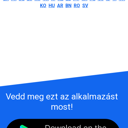
KO
HU
AR
BN
RO
SV
Vedd meg ezt az alkalmazást
most!