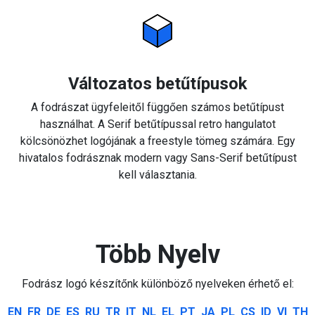
Változatos betűtípusok
A fodrászat ügyfeleitől függően számos betűtípust
használhat. A Serif betűtípussal retro hangulatot
kölcsönözhet logójának a freestyle tömeg számára. Egy
hivatalos fodrásznak modern vagy Sans-Serif betűtípust
kell választania.
Több Nyelv
Fodrász logó készítőnk különböző nyelveken érhető el:
EN
FR
DE
ES
RU
TR
IT
NL
EL
PT
JA
PL
CS
ID
VI
TH