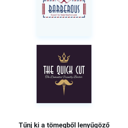
Tűnj ki a tömegből lenyűgöző