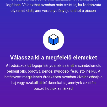
logóiban. Választhat azonban más színt is, ha fodrászata
olyasmit kínál, ami versenyelőnyt jelenthet a piacon.
Válassza ki a megfelelő elemeket
A fodrászüzlet logója hiányosnak számít a szimbólumok,
például olló, borotva, penge, nyírógép, fésű stb. nélkül. A
határozott megjelenés érdekében azonban kiválaszthatja a
haj vagy szakáll alakú ikonokat is, amelyek szintén
beszélhetnek a márkád.