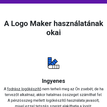
A Logo Maker használatának
okai
Ingyenes
A
fodrász logókészítő
nem terheli meg az Ön zsebét, de ha
tervezőt alkalmaz, akkor hatalmas összeget számíthat fel.
A pénzösszeg mellett logókészítő használata javasolt,
mivel ezzel tetszés szerint alakíthatja a logót.