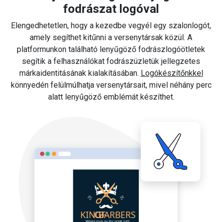
fodrászat logóval
Elengedhetetlen, hogy a kezedbe vegyél egy szalonlogót,
amely segíthet kitűnni a versenytársak közül. A
platformunkon található lenyűgöző fodrászlogóötletek
segítik a felhasználókat fodrászüzletük jellegzetes
márkaidentitásának kialakításában.
Logókészítőnkkel
könnyedén felülmúlhatja versenytársait, mivel néhány perc
alatt lenyűgöző emblémát készíthet.