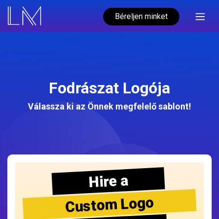
Béreljen minket
Fodrászat Logója
Válassza ki az Önnek megfelelő sablont!
Hire a
Custom Logo