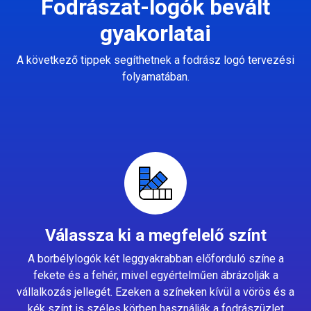
Fodrászat-logók bevált
gyakorlatai
A következő tippek segíthetnek a fodrász logó tervezési
folyamatában.
Válassza ki a megfelelő színt
A borbélylogók két leggyakrabban előforduló színe a
fekete és a fehér, mivel egyértelműen ábrázolják a
vállalkozás jellegét. Ezeken a színeken kívül a vörös és a
kék színt is széles körben használják a fodrászüzlet