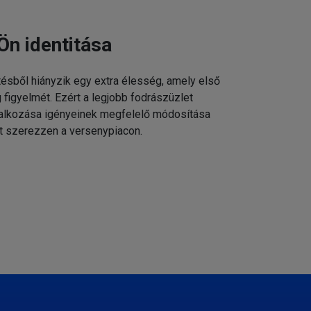
Ön identitása
tésből hiányzik egy extra élesség, amely első
g figyelmét. Ezért a legjobb fodrászüzlet
állalkozása igényeinek megfelelő módosítása
t szerezzen a versenypiacon.