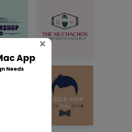
Close
×
 Mac App
gn Needs