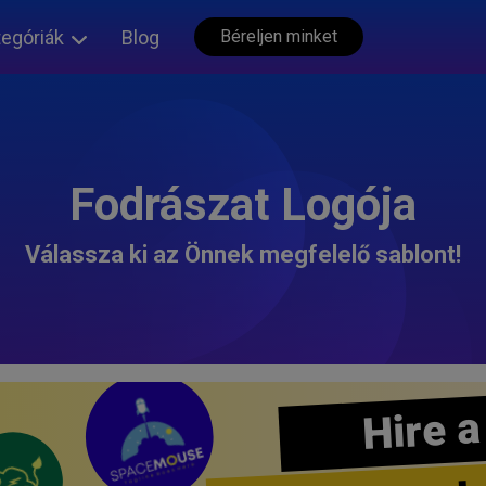
tegóriák
Blog
Béreljen minket
Fodrászat Logója
Válassza ki az Önnek megfelelő sablont!
Hire a