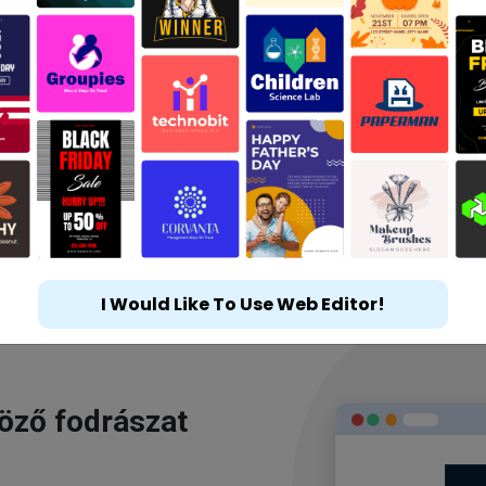
I Would Like To Use Web Editor!
göző fodrászat