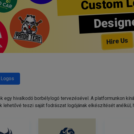
Custom L
Design
Hire Us
 Logos
egy hivalkodó borbélylogó tervezésével. A platformunkon kínált
 lehetővé teszi saját fodrászat logójának elkészítését anélkül,