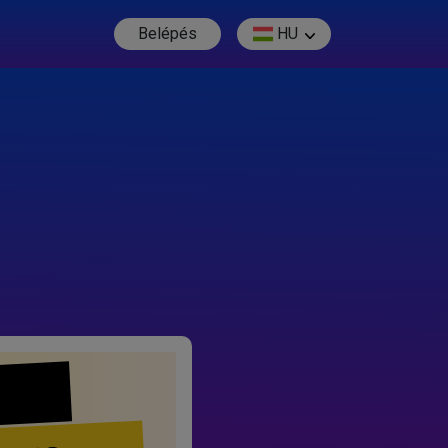
Belépés
HU