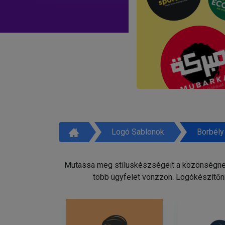
Logó Sablonok
Borbély
Mutassa meg stíluskészségeit a közönségnek 
több ügyfelet vonzzon. Logókészítőnk