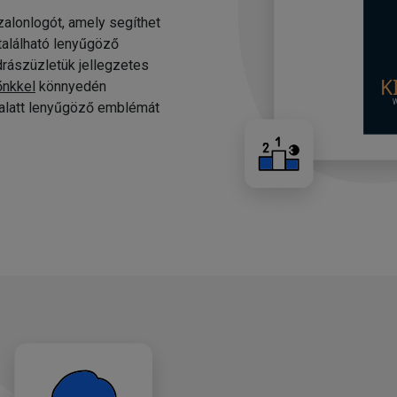
alonlogót, amely segíthet
 található lenyűgöző
drászüzletük jellegzetes
őnkkel
könnyedén
c alatt lenyűgöző emblémát