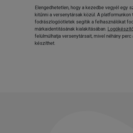
Elengedhetetlen, hogy a kezedbe vegyél egy sz
kitűnni a versenytársak közül. A platformunkon
fodrászlogóötletek segítik a felhasználókat fo
márkaidentitásának kialakításában.
Logókészít
felülmúlhatja versenytársait, mivel néhány per
készíthet.