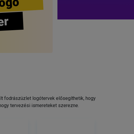
ogo
er
 fodrászüzlet logótervek elősegíthetik, hogy
 hogy tervezési ismereteket szerezne.