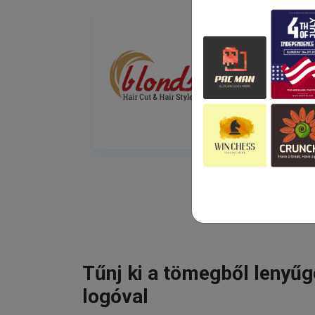
Tűnj ki a tömegből lenyű
logóval